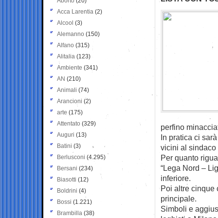
Aborto
(20)
Acca Larentia
(2)
Alcool
(3)
Alemanno
(150)
Alfano
(315)
Alitalia
(123)
Ambiente
(341)
AN
(210)
Animali
(74)
Arancioni
(2)
arte
(175)
Attentato
(329)
perfino minacciat
Auguri
(13)
In pratica ci sar
Batini
(3)
vicini al sindac
Per quanto riguar
Berlusconi
(4.295)
“Lega Nord – Lig
Bersani
(234)
inferiore.
Biasotti
(12)
Poi altre cinque c
Boldrini
(4)
principale.
Bossi
(1.221)
Simboli e aggiust
Brambilla
(38)