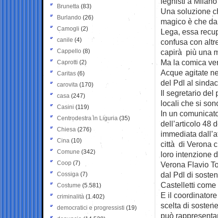
leghisti a Milano 
Brunetta
(83)
Una soluzione che
Burlando
(26)
magico è che da un
Camogli
(2)
Lega, essa recupe
canile
(4)
confusa con altre
Cappello
(8)
capirà più una 
Ma la comica ver
Caprotti
(2)
Acque agitate nel
Caritas
(6)
del Pdl al sindac
carovita
(170)
Il segretario del
casa
(247)
locali che si so
Casini
(119)
In un comunicato 
Centrodestra in Liguria
(35)
dell’articolo 48 
Chiesa
(276)
immediata dall’att
Cina
(10)
città di Verona 
Comune
(342)
loro intenzione d
Coop
(7)
Verona Flavio To
dal Pdl di soste
Cossiga
(7)
Castelletti come
Costume
(5.581)
E il coordinatore
criminalità
(1.402)
scelta di sostene
democratici e progressisti
(19)
può rappresentar