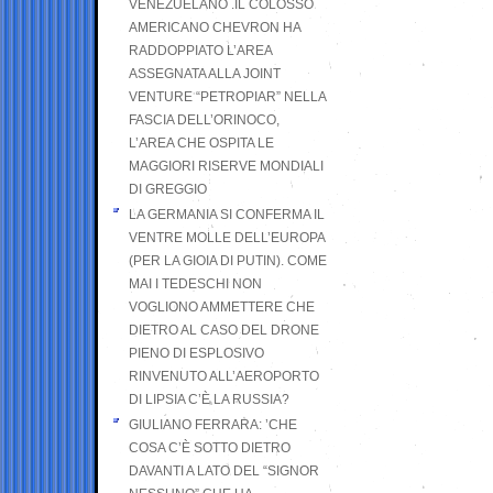
VENEZUELANO .IL COLOSSO
AMERICANO CHEVRON HA
RADDOPPIATO L’AREA
ASSEGNATA ALLA JOINT
VENTURE “PETROPIAR” NELLA
FASCIA DELL’ORINOCO,
L’AREA CHE OSPITA LE
MAGGIORI RISERVE MONDIALI
DI GREGGIO
LA GERMANIA SI CONFERMA IL
VENTRE MOLLE DELL’EUROPA
(PER LA GIOIA DI PUTIN). COME
MAI I TEDESCHI NON
VOGLIONO AMMETTERE CHE
DIETRO AL CASO DEL DRONE
PIENO DI ESPLOSIVO
RINVENUTO ALL’AEROPORTO
DI LIPSIA C’È LA RUSSIA?
GIULIANO FERRARA: ’CHE
COSA C’È SOTTO DIETRO
DAVANTI A LATO DEL “SIGNOR