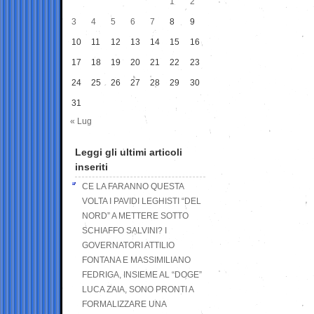
1
2
3
4
5
6
7
8
9
10
11
12
13
14
15
16
17
18
19
20
21
22
23
24
25
26
27
28
29
30
31
« Lug
Leggi gli ultimi articoli
inseriti
CE LA FARANNO QUESTA
VOLTA I PAVIDI LEGHISTI “DEL
NORD” A METTERE SOTTO
SCHIAFFO SALVINI? I
GOVERNATORI ATTILIO
FONTANA E MASSIMILIANO
FEDRIGA, INSIEME AL “DOGE”
LUCA ZAIA, SONO PRONTI A
FORMALIZZARE UNA