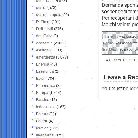
denuncia
(14.528)
Domanda spontane
destra
(573)
sospenderli te
destradipopolo
(99)
Per recuperarli d
Di Pietro
(101)
Ma chi volete pre
Diritti civili
(276)
don Gallo
(9)
This entry was posted 
economia
(2.331)
Politica
. You can follow
trackback
from your ow
elezioni
(3.303)
emergenza
(3.077)
«
COMACCHIO: PR
Energia
(45)
Esselunga
(2)
Leave a Rep
Esteri
(784)
Eugenetica
(3)
You must be
log
Europa
(1.314)
Fassino
(13)
federalismo
(167)
Ferrara
(21)
Ferretti
(6)
ferrovie
(133)
finanziaria
(325)