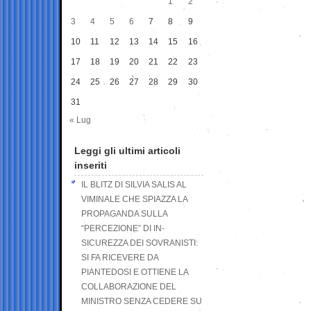
1
2
3
4
5
6
7
8
9
10
11
12
13
14
15
16
17
18
19
20
21
22
23
24
25
26
27
28
29
30
31
« Lug
Leggi gli ultimi articoli
inseriti
IL BLITZ DI SILVIA SALIS AL
VIMINALE CHE SPIAZZA LA
PROPAGANDA SULLA
“PERCEZIONE” DI IN-
SICUREZZA DEI SOVRANISTI:
SI FA RICEVERE DA
PIANTEDOSI E OTTIENE LA
COLLABORAZIONE DEL
MINISTRO SENZA CEDERE SU