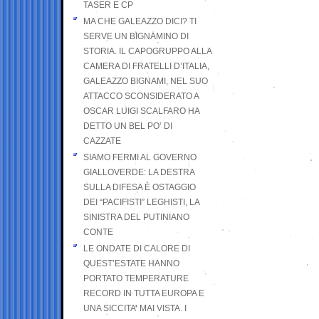
TASER E CP
MA CHE GALEAZZO DICI? TI
SERVE UN BIGNAMINO DI
STORIA. IL CAPOGRUPPO ALLA
CAMERA DI FRATELLI D’ITALIA,
GALEAZZO BIGNAMI, NEL SUO
ATTACCO SCONSIDERATO A
OSCAR LUIGI SCALFARO HA
DETTO UN BEL PO’ DI
CAZZATE
SIAMO FERMI AL GOVERNO
GIALLOVERDE: LA DESTRA
SULLA DIFESA È OSTAGGIO
DEI “PACIFISTI” LEGHISTI, LA
SINISTRA DEL PUTINIANO
CONTE
LE ONDATE DI CALORE DI
QUEST’ESTATE HANNO
PORTATO TEMPERATURE
RECORD IN TUTTA EUROPA E
UNA SICCITA’ MAI VISTA. I