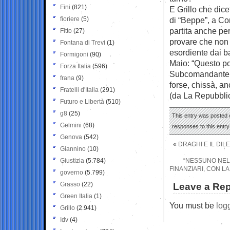
Fini
(821)
E Grillo che dic
fioriere
(5)
di “Beppe”, a Con
partita anche pe
Fitto
(27)
provare che non 
Fontana di Trevi
(1)
esordiente dai b
Formigoni
(90)
Maio: “Questo po
Forza Italia
(596)
Subcomandante sì
frana
(9)
forse, chissà, an
Fratelli d'Italia
(291)
(da La Repubbli
Futuro e Libertà
(510)
g8
(25)
This entry was posted o
Gelmini
(68)
responses to this entr
Genova
(542)
«
DRAGHI E IL DIL
Giannino
(10)
Giustizia
(5.784)
“NESSUNO NEL 
FINANZIARI, CON L
governo
(5.799)
Grasso
(22)
Leave a Rep
Green Italia
(1)
You must be
log
Grillo
(2.941)
Idv
(4)