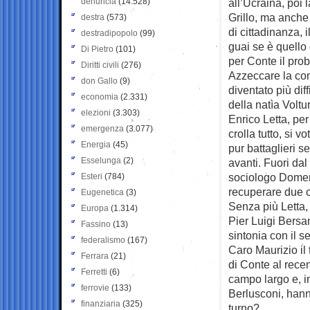
denuncia
(14.528)
all’Ucraina, poi 
Grillo, ma anche
destra
(573)
di cittadinanza,
destradipopolo
(99)
guai se è quello
Di Pietro
(101)
per Conte il pro
Diritti civili
(276)
Azzeccare la com
don Gallo
(9)
diventato più diff
economia
(2.331)
della natìa Voltu
elezioni
(3.303)
Enrico Letta, per
emergenza
(3.077)
crolla tutto, si
Energia
(45)
pur battaglieri 
Esselunga
(2)
avanti. Fuori da
sociologo Domeni
Esteri
(784)
recuperare due o 
Eugenetica
(3)
Senza più Letta,
Europa
(1.314)
Pier Luigi Bersan
Fassino
(13)
sintonia con il s
federalismo
(167)
Caro Maurizio il
Ferrara
(21)
di Conte al rece
Ferretti
(6)
campo largo e, in 
ferrovie
(133)
Berlusconi, hann
finanziaria
(325)
turno?