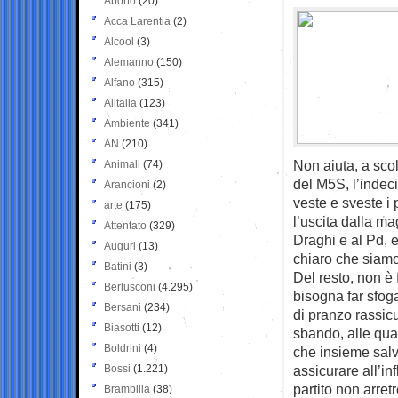
Aborto
(20)
Acca Larentia
(2)
Alcool
(3)
Alemanno
(150)
Alfano
(315)
Alitalia
(123)
Ambiente
(341)
AN
(210)
Non aiuta, a sco
Animali
(74)
del M5S, l’indec
Arancioni
(2)
veste e sveste i 
arte
(175)
l’uscita dalla m
Attentato
(329)
Draghi e al Pd, e
Auguri
(13)
chiaro che siamo 
Batini
(3)
Del resto, non è 
Berlusconi
(4.295)
bisogna far sfoga
Bersani
(234)
di pranzo rassicu
Biasotti
(12)
sbando, alle qua
Boldrini
(4)
che insieme salvi
Bossi
(1.221)
assicurare all’in
partito non arret
Brambilla
(38)