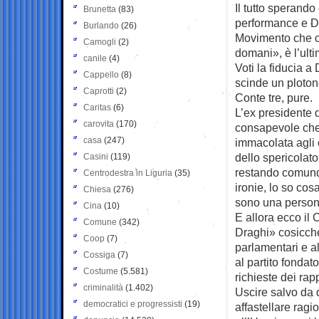
Il tutto sperando
Brunetta
(83)
performance e Di 
Burlando
(26)
Movimento che c
Camogli
(2)
domani», è l’ulti
canile
(4)
Voti la fiducia a
Cappello
(8)
scinde un plotone 
Caprotti
(2)
Conte tre, pure.
Caritas
(6)
L’ex presidente d
carovita
(170)
consapevole che
casa
(247)
immacolata agli o
dello spericolat
Casini
(119)
restando comunq
Centrodestra in Liguria
(35)
ironie, lo so co
Chiesa
(276)
sono una person
Cina
(10)
E allora ecco il
Comune
(342)
Draghi» cosicché
Coop
(7)
parlamentari e al
Cossiga
(7)
al partito fondat
Costume
(5.581)
richieste dei rap
criminalità
(1.402)
Uscire salvo da q
democratici e progressisti
(19)
affastellare ragi