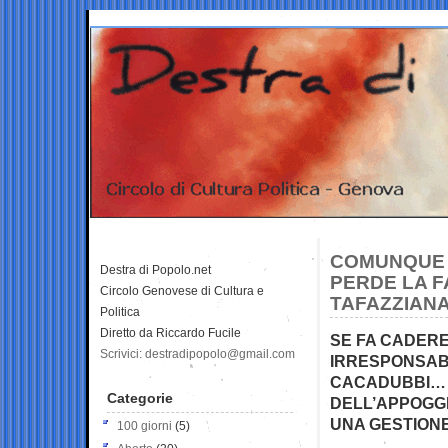
COMUNQUE V
Destra di Popolo.net
PERDE LA F
Circolo Genovese di Cultura e
TAFAZZIANA
Politica
Diretto da Riccardo Fucile
SE FA CADER
Scrivici: destradipopolo@gmail.com
IRRESPONSABI
CACADUBBI… I
Categorie
DELL’APPOGGIO
UNA GESTION
100 giorni
(5)