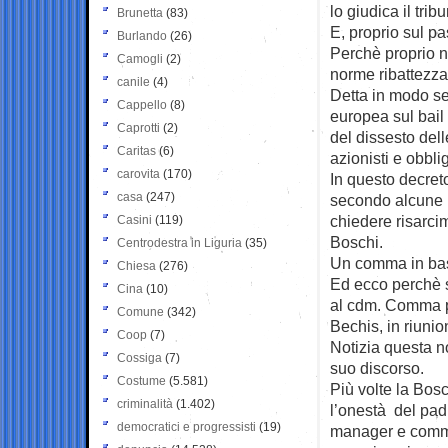
lo giudica il trib
Brunetta
(83)
E, proprio sul pa
Burlando
(26)
Perchè proprio n
Camogli
(2)
norme ribattezza
canile
(4)
Detta in modo sem
Cappello
(8)
europea sul bail 
Caprotti
(2)
del dissesto dell
Caritas
(6)
azionisti e obbli
carovita
(170)
In questo decreto
casa
(247)
secondo alcune in
chiedere risarc
Casini
(119)
Boschi.
Centrodestra in Liguria
(35)
Un comma in base
Chiesa
(276)
Ed ecco perchè s
Cina
(10)
al cdm. Comma p
Comune
(342)
Bechis, in riuni
Coop
(7)
Notizia questa no
Cossiga
(7)
suo discorso.
Costume
(5.581)
Più volte la Bosc
criminalità
(1.402)
l’onestà del pad
democratici e progressisti
(19)
manager e commis