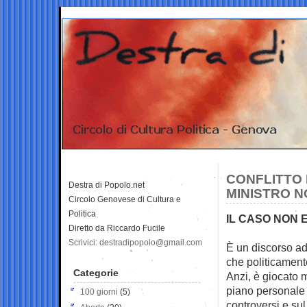
CONFLITTO I
Destra di Popolo.net
MINISTRO N
Circolo Genovese di Cultura e
Politica
IL CASO NON 
Diretto da Riccardo Fucile
Scrivici: destradipopolo@gmail.com
È un discorso ad
che politicamen
Categorie
Anzi, è giocato 
piano personale 
100 giorni
(5)
controversi e sul