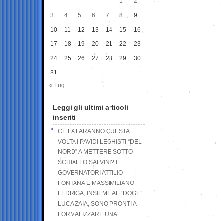
1
2
3
4
5
6
7
8
9
10
11
12
13
14
15
16
17
18
19
20
21
22
23
24
25
26
27
28
29
30
31
« Lug
Leggi gli ultimi articoli
inseriti
CE LA FARANNO QUESTA
VOLTA I PAVIDI LEGHISTI “DEL
NORD” A METTERE SOTTO
SCHIAFFO SALVINI? I
GOVERNATORI ATTILIO
FONTANA E MASSIMILIANO
FEDRIGA, INSIEME AL “DOGE”
LUCA ZAIA, SONO PRONTI A
FORMALIZZARE UNA