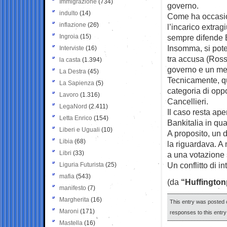
Immigrazione
(734)
governo.
indulto
(14)
Come ha occasio
inflazione
(26)
l’incarico extrag
Ingroia
(15)
sempre difende 
Insomma, si pote
Interviste
(16)
tra accusa (Ross
la casta
(1.394)
governo e un me
La Destra
(45)
Tecnicamente, que
La Sapienza
(5)
categoria di oppo
Lavoro
(1.316)
Cancellieri.
LegaNord
(2.411)
Il caso resta ap
Letta Enrico
(154)
Bankitalia in qua
Liberi e Uguali
(10)
A proposito, un 
Libia
(68)
la riguardava. A
Libri
(33)
a una votazione 
Un conflitto di in
Liguria Futurista
(25)
mafia
(543)
(da
“Huffington
manifesto
(7)
Margherita
(16)
This entry was posted 
Maroni
(171)
responses to this entr
Mastella
(16)