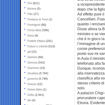
Fini
(821)
a vicepresidente
fioriere
(5)
dopo che la figli
Ad effetto pure i
Fitto
(27)
Cancellieri. Fras
Fontana di Trevi
(1)
quanto i renzian
Formigoni
(90)
Disse allora la B
Forza Italia
(596)
ministro o se vie
frana
(9)
che è in gioco la
Fratelli d'Italia
(291)
l’immagine di un 
Futuro e Libertà
(510)
corsie preferenzi
g8
(25)
posto suo mi sar
Gelmini
(68)
In Aula il minist
Genova
(542)
telefonata alla fa
Dunque, riconosc
Giannino
(10)
alla riservatezza
Giustizia
(5.784)
classifica alla 
governo
(5.799)
stesso criterio d
Grasso
(22)
solo.
Green Italia
(1)
A palazzo Chigi 
Grillo
(2.941)
procuratore capo
Idv
(4)
Etruria. Evident