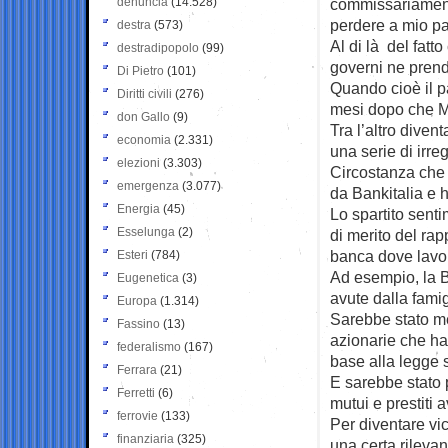
denuncia
(14.528)
commissariamento
perdere a mio pad
destra
(573)
Al di là del fatt
destradipopolo
(99)
governi ne prend
Di Pietro
(101)
Quando cioè il p
Diritti civili
(276)
mesi dopo che M
don Gallo
(9)
Tra l’altro dive
economia
(2.331)
una serie di irre
elezioni
(3.303)
Circostanza che i
emergenza
(3.077)
da Bankitalia e h
Energia
(45)
Lo spartito senti
Esselunga
(2)
di merito del rap
banca dove lavo
Esteri
(784)
Ad esempio, la Bo
Eugenetica
(3)
avute dalla famig
Europa
(1.314)
Sarebbe stato me
Fassino
(13)
azionarie che han
federalismo
(167)
base alla legge s
Ferrara
(21)
E sarebbe stato p
Ferretti
(6)
mutui e prestiti
ferrovie
(133)
Per diventare vi
finanziaria
(325)
una certa rileva