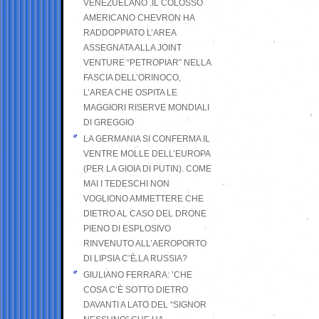
VENEZUELANO .IL COLOSSO
AMERICANO CHEVRON HA
RADDOPPIATO L’AREA
ASSEGNATA ALLA JOINT
VENTURE “PETROPIAR” NELLA
FASCIA DELL’ORINOCO,
L’AREA CHE OSPITA LE
MAGGIORI RISERVE MONDIALI
DI GREGGIO
LA GERMANIA SI CONFERMA IL
VENTRE MOLLE DELL’EUROPA
(PER LA GIOIA DI PUTIN). COME
MAI I TEDESCHI NON
VOGLIONO AMMETTERE CHE
DIETRO AL CASO DEL DRONE
PIENO DI ESPLOSIVO
RINVENUTO ALL’AEROPORTO
DI LIPSIA C’È LA RUSSIA?
GIULIANO FERRARA: ’CHE
COSA C’È SOTTO DIETRO
DAVANTI A LATO DEL “SIGNOR