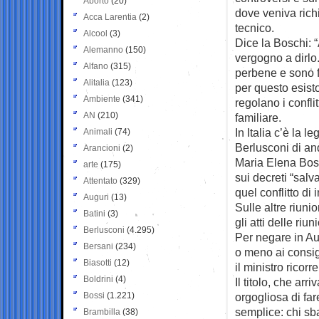
Aborto
(20)
dove veniva rich
Acca Larentia
(2)
tecnico.
Alcool
(3)
Dice la Boschi:
Alemanno
(150)
vergogno a dirlo
Alfano
(315)
perbene e sono fi
Alitalia
(123)
per questo esist
Ambiente
(341)
regolano i conflit
AN
(210)
familiare.
In Italia c’è la 
Animali
(74)
Berlusconi di an
Arancioni
(2)
Maria Elena Bosc
arte
(175)
sui decreti “salv
Attentato
(329)
quel conflitto di 
Auguri
(13)
Sulle altre riuni
Batini
(3)
gli atti delle riu
Berlusconi
(4.295)
Per negare in Aul
Bersani
(234)
o meno ai consigl
Biasotti
(12)
il ministro ricorr
Boldrini
(4)
Il titolo, che arr
Bossi
(1.221)
orgogliosa di fa
semplice: chi sb
Brambilla
(38)