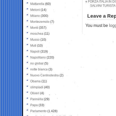
«
FORZA ITALIA IN D
Mattarella
(60)
SALVINI TURIST
Meloni
(14)
Leave a Rep
Milano
(300)
Montezemolo
(7)
You must be
log
Monti
(357)
moschea
(11)
Musso
(10)
Muti
(10)
Napoli
(319)
Napolitano
(220)
no global
(5)
notte bianca
(3)
Nuovo Centrodestra
(2)
Obama
(11)
olimpiadi
(40)
Oliveri
(4)
Pannella
(29)
Papa
(33)
Parlamento
(1.428)