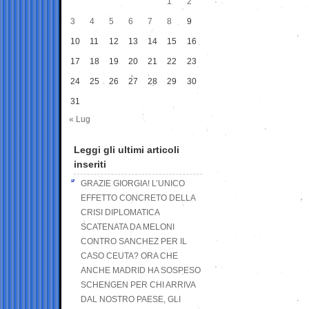
1
2
3
4
5
6
7
8
9
10
11
12
13
14
15
16
17
18
19
20
21
22
23
24
25
26
27
28
29
30
31
« Lug
Leggi gli ultimi articoli
inseriti
GRAZIE GIORGIA! L’UNICO
EFFETTO CONCRETO DELLA
CRISI DIPLOMATICA
SCATENATA DA MELONI
CONTRO SANCHEZ PER IL
CASO CEUTA? ORA CHE
ANCHE MADRID HA SOSPESO
SCHENGEN PER CHI ARRIVA
DAL NOSTRO PAESE, GLI