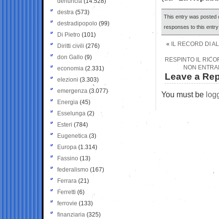
denuncia
(14.528)
destra
(573)
This entry was posted 
destradipopolo
(99)
responses to this entr
Di Pietro
(101)
«
IL RECORD DI A
Diritti civili
(276)
don Gallo
(9)
RESPINTO IL RICOR
NON ENTRAN
economia
(2.331)
Leave a Rep
elezioni
(3.303)
emergenza
(3.077)
You must be
log
Energia
(45)
Esselunga
(2)
Esteri
(784)
Eugenetica
(3)
Europa
(1.314)
Fassino
(13)
federalismo
(167)
Ferrara
(21)
Ferretti
(6)
ferrovie
(133)
finanziaria
(325)