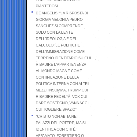
PIANTEDOSI
DE ANGELIS: “LA RISPOSTA DI
GIORGIA MELONI A PEDRO
SANCHEZ SI COMPRENDE
SOLO CON LA LENTE
DELL’IDEOLOGIA E DEL
CALCOLO: LE POLITICHE
DELL’IMMIGRAZIONE COME
TERRENO IDENTITARIO SU CUI
RIBADIRE L’APPARTENENZA
AL MONDO MAGA E COME
CONTINUAZIONE DELLA
POLITICA INTERNA CON ALTRI
MEZZI. INSOMMA, TRUMP CUI
RIBADIRE FEDELTÀ, VOX CUI
DARE SOSTEGNO, VANNACCI
CUI TOGLIERE SPAZIO”
“CRISTO NON ABITA NEI
PALAZZI DEL POTERE, MA SI
IDENTIFICA CON CHI È
AFFAMATO, FORESTIERO O