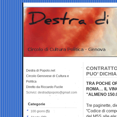
CONTRATTO 
Destra di Popolo.net
PUO’ DICHIA
Circolo Genovese di Cultura e
Politica
TRA POCHE OR
Diretto da Riccardo Fucile
ROMA… IL VIN
Scrivici: destradipopolo@gmail.com
“ALMENO 150.
Categorie
Tre paginette, di
“Codice di comp
100 giorni
(5)
del M5S alle ele