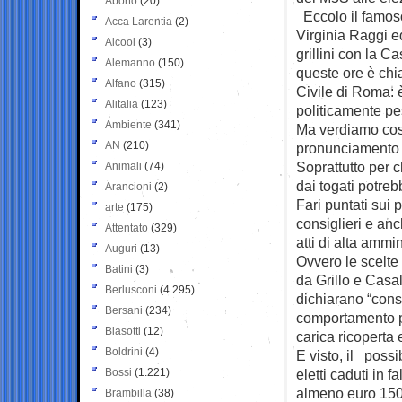
Aborto
(20)
Eccolo il famoso 
Acca Larentia
(2)
Virginia Raggi e
Alcool
(3)
grillini con la C
Alemanno
(150)
queste ore è chi
Alfano
(315)
Civile di Roma: 
Alitalia
(123)
politicamente pe
Ambiente
(341)
Ma verdiamo cos
AN
(210)
pronunciamento d
Soprattutto per c
Animali
(74)
dai togati potreb
Arancioni
(2)
Fari puntati sui p
arte
(175)
consiglieri e anc
Attentato
(329)
atti di alta amm
Auguri
(13)
Ovvero le scelte
Batini
(3)
da Grillo e Casal
Berlusconi
(4.295)
dichiarano “consa
Bersani
(234)
comportamento pr
Biasotti
(12)
carica ricoperta 
Boldrini
(4)
E visto, il poss
Bossi
(1.221)
eletti caduti in 
almeno euro 150
Brambilla
(38)