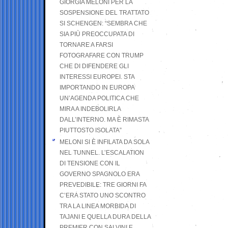
GIORGIA MELONI PER LA
SOSPENSIONE DEL TRATTATO
SI SCHENGEN: “SEMBRA CHE
SIA PIÙ PREOCCUPATA DI
TORNARE A FARSI
FOTOGRAFARE CON TRUMP
CHE DI DIFENDERE GLI
INTERESSI EUROPEI. STA
IMPORTANDO IN EUROPA
UN’AGENDA POLITICA CHE
MIRA A INDEBOLIRLA
DALL’INTERNO. MA È RIMASTA
PIUTTOSTO ISOLATA”
MELONI SI È INFILATA DA SOLA
NEL TUNNEL. L’ESCALATION
DI TENSIONE CON IL
GOVERNO SPAGNOLO ERA
PREVEDIBILE: TRE GIORNI FA
C’ERA STATO UNO SCONTRO
TRA LA LINEA MORBIDA DI
TAJANI E QUELLA DURA DELLA
PREMIER CON SALVINI E