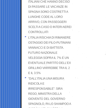
ITALIANI CHE HANNO DECISO
DI PASSARE LE VACANZE IN
SPAGNA SONO COSTRETTI A
LUNGHE CODE AL LORO
ARRIVO, CON PASSEGGERI
SCELTI A CASO O INTERI AEREI
CONTROLLATI
L’ITALIA RISCHIA DI RIMANERE
OSTAGGIO DEI FILO-PUTINIANI
VANNACCI E DI BATTISTA.
FUTURO NAZIONALE
VELEGGIA SOPRA IL 7% E UN
EVENTUALE PARTITO DELL’EX
GRILLINO VARREBBE TRA IL 2
E IL 3.5%
“DALL’ITALIA UNA MISURA
RIDICOLA E
IRRESPONSABILE”: SIRA
REGO, MINISTRA DELLA
GIOVENTÙ DEL GOVERNO
SPAGNOLO, FA LO SHAMPOO A