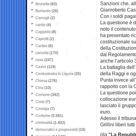
Sanzioni che, al
Brunetta
(83)
Gianroberto Casal
Burlando
(26)
Con i soldi pagat
Camogli
(2)
La questione è d
canile
(4)
noto il contenuto
Cappello
(8)
ha presentato ric
Caprotti
(2)
costituzionale su
Caritas
(6)
della Costituzion
carovita
(170)
dal Regolamento
casa
(247)
anche l’articolo 
La battaglia dell
Casini
(119)
della Raggi e og
Centrodestra in Liguria
(35)
Punta invece all
Chiesa
(276)
rapporto con la 
Cina
(10)
La questione poi 
Comune
(342)
collocazione eur
Coop
(7)
lasciato il grupp
Cossiga
(7)
euro.
Costume
(5.581)
Adesso il tribun
criminalità
(1.402)
Grillini liberi tut
democratici e progressisti
(19)
(da
“La Repubbl