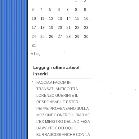
1
2
3
4
5
6
7
8
9
10
11
12
13
14
15
16
17
18
19
20
21
22
23
24
25
26
27
28
29
30
31
« Lug
Leggi gli ultimi articoli
inseriti
FACCIA A FACCIA IN
TRANSATLANTICO TRA
LORENZO GUERINI E IL
RESPONSABILE ESTERI
PEPPE PROVENZANO SULLA
MOZIONE CONTRO IL RIARMO.
L’EX MINISTRO DELLA DIFESA
HA AVUTO COLLOQUI
BURRASCOSI ANCHE CON LA