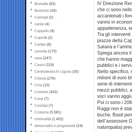
IV Direzione Ren
Brunetta
(83)
che ci sono nell
Burlando
(26)
accantonati i fon
Camogli
(2)
vanno in economi
canile
(4)
appartenenza, se 
Cappello
(8)
Tra gli interventi
Caprotti
(2)
piazze della Cap
Caritas
(6)
Salaria e l’amm
carovita
(170)
Spiega ancora il
casa
(247)
che hanno maggio
pubblici e i servi
Casini
(119)
Nello specifico,
Centrodestra in Liguria
(35)
milioni di euro b
Chiesa
(276)
serie di interven
Cina
(10)
mezzi pubblici, 
Comune
(342)
voci vanno aggiu
Coop
(7)
Poi ci sono i 206
Cossiga
(7)
Raggi non è stata
Costume
(5.581)
buche. Basti pen
criminalità
(1.402)
dell’assessore Ga
democratici e progressisti
(19)
naturopatia) pre