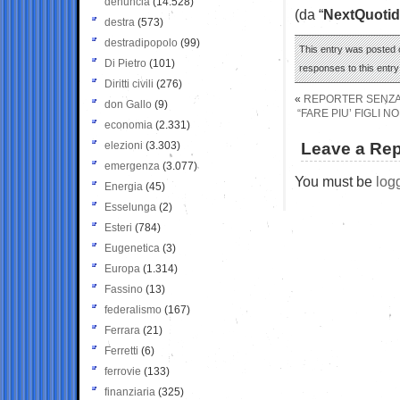
denuncia
(14.528)
(da “
NextQuotid
destra
(573)
destradipopolo
(99)
This entry was posted o
Di Pietro
(101)
responses to this entr
Diritti civili
(276)
«
REPORTER SENZA F
don Gallo
(9)
“FARE PIU’ FIGLI 
economia
(2.331)
elezioni
(3.303)
Leave a Rep
emergenza
(3.077)
You must be
log
Energia
(45)
Esselunga
(2)
Esteri
(784)
Eugenetica
(3)
Europa
(1.314)
Fassino
(13)
federalismo
(167)
Ferrara
(21)
Ferretti
(6)
ferrovie
(133)
finanziaria
(325)