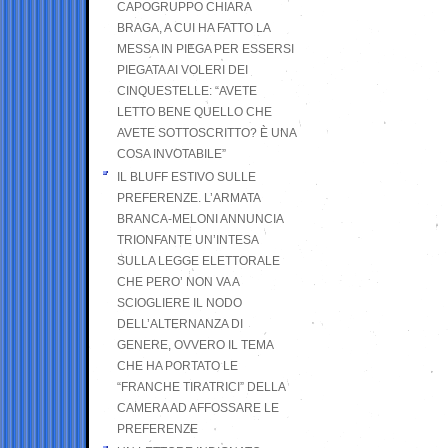
CAPOGRUPPO CHIARA
BRAGA, A CUI HA FATTO LA
MESSA IN PIEGA PER ESSERSI
PIEGATA AI VOLERI DEI
CINQUESTELLE: “AVETE
LETTO BENE QUELLO CHE
AVETE SOTTOSCRITTO? È UNA
COSA INVOTABILE”
IL BLUFF ESTIVO SULLE
PREFERENZE. L’ARMATA
BRANCA-MELONI ANNUNCIA
TRIONFANTE UN’INTESA
SULLA LEGGE ELETTORALE
CHE PERO’ NON VA A
SCIOGLIERE IL NODO
DELL’ALTERNANZA DI
GENERE, OVVERO IL TEMA
CHE HA PORTATO LE
“FRANCHE TIRATRICI” DELLA
CAMERA AD AFFOSSARE LE
PREFERENZE