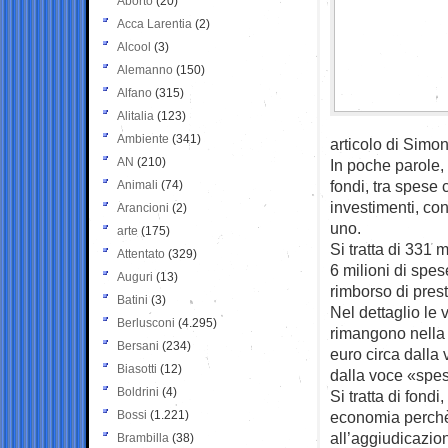
Aborto
(20)
Acca Larentia
(2)
Alcool
(3)
Alemanno
(150)
Alfano
(315)
Alitalia
(123)
Ambiente
(341)
articolo di Simo
AN
(210)
In poche parole,
fondi, tra spese
Animali
(74)
investimenti, co
Arancioni
(2)
uno.
arte
(175)
Si tratta di 331 
Attentato
(329)
6 milioni di spes
Auguri
(13)
rimborso di prest
Batini
(3)
Nel dettaglio le 
Berlusconi
(4.295)
rimangono nella
Bersani
(234)
euro circa dalla
Biasotti
(12)
dalla voce «spes
Boldrini
(4)
Si tratta di fond
Bossi
(1.221)
economia perchè 
all’aggiudicazio
Brambilla
(38)