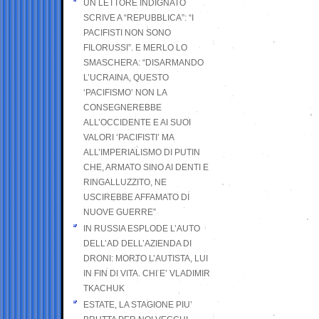
UN LETTORE INDIGNATO
SCRIVE A “REPUBBLICA”: “I
PACIFISTI NON SONO
FILORUSSI”. E MERLO LO
SMASCHERA: “DISARMANDO
L’UCRAINA, QUESTO
‘PACIFISMO’ NON LA
CONSEGNEREBBE
ALL’OCCIDENTE E AI SUOI
VALORI ‘PACIFISTI’ MA
ALL’IMPERIALISMO DI PUTIN
CHE, ARMATO SINO AI DENTI E
RINGALLUZZITO, NE
USCIREBBE AFFAMATO DI
NUOVE GUERRE”
IN RUSSIA ESPLODE L’AUTO
DELL’AD DELL’AZIENDA DI
DRONI: MORTO L’AUTISTA, LUI
IN FIN DI VITA. CHI E’ VLADIMIR
TKACHUK
ESTATE, LA STAGIONE PIU’