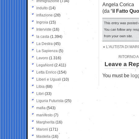
Immigrazione
(734)
Angela Corica
indulto
(14)
(da “
il Fatto Qu
inflazione
(26)
Ingroia
(15)
This entry was posted 
Interviste
(16)
You can follow any res
from your own site.
la casta
(1.394)
La Destra
(45)
«
L’AUTISTA DI MAR
La Sapienza
(5)
RITORNO A
Lavoro
(1.316)
Leave a Rep
LegaNord
(2.411)
Letta Enrico
(154)
You must be
log
Liberi e Uguali
(10)
Libia
(68)
Libri
(33)
Liguria Futurista
(25)
mafia
(543)
manifesto
(7)
Margherita
(16)
Maroni
(171)
Mastella
(16)