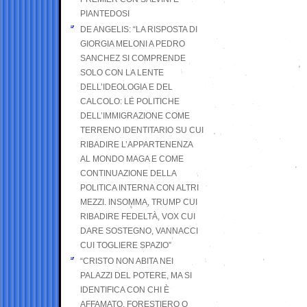
PIANTEDOSI
DE ANGELIS: “LA RISPOSTA DI
GIORGIA MELONI A PEDRO
SANCHEZ SI COMPRENDE
SOLO CON LA LENTE
DELL’IDEOLOGIA E DEL
CALCOLO: LE POLITICHE
DELL’IMMIGRAZIONE COME
TERRENO IDENTITARIO SU CUI
RIBADIRE L’APPARTENENZA
AL MONDO MAGA E COME
CONTINUAZIONE DELLA
POLITICA INTERNA CON ALTRI
MEZZI. INSOMMA, TRUMP CUI
RIBADIRE FEDELTÀ, VOX CUI
DARE SOSTEGNO, VANNACCI
CUI TOGLIERE SPAZIO”
“CRISTO NON ABITA NEI
PALAZZI DEL POTERE, MA SI
IDENTIFICA CON CHI È
AFFAMATO, FORESTIERO O