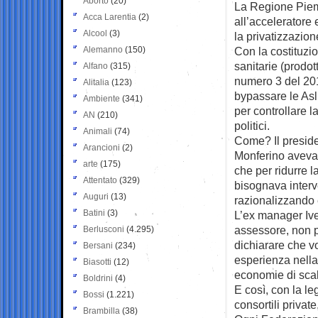
Aborto
(20)
La Regione Piem
Acca Larentia
(2)
all’acceleratore 
Alcool
(3)
la privatizzazion
Alemanno
(150)
Con la costituzi
sanitarie (prodot
Alfano
(315)
numero 3 del 2012
Alitalia
(123)
bypassare le Asl
Ambiente
(341)
per controllare l
AN
(210)
politici.
Animali
(74)
Come? Il preside
Arancioni
(2)
Monferino avevan
arte
(175)
che per ridurre l
Attentato
(329)
bisognava interv
Auguri
(13)
razionalizzando
Batini
(3)
L’ex manager Ive
assessore, non 
Berlusconi
(4.295)
dichiarare che vo
Bersani
(234)
esperienza nella
Biasotti
(12)
economie di sca
Boldrini
(4)
E così, con la l
Bossi
(1.221)
consortili private
Brambilla
(38)