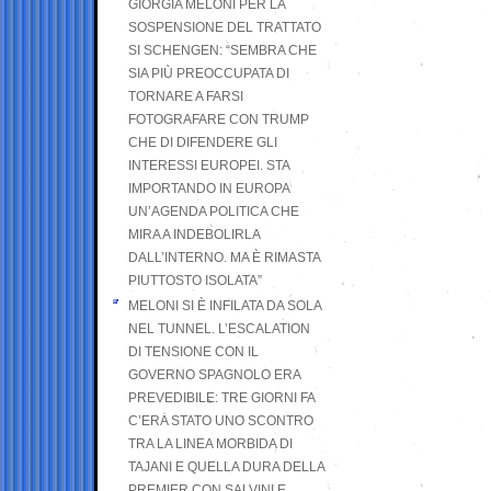
GIORGIA MELONI PER LA
SOSPENSIONE DEL TRATTATO
SI SCHENGEN: “SEMBRA CHE
SIA PIÙ PREOCCUPATA DI
TORNARE A FARSI
FOTOGRAFARE CON TRUMP
CHE DI DIFENDERE GLI
INTERESSI EUROPEI. STA
IMPORTANDO IN EUROPA
UN’AGENDA POLITICA CHE
MIRA A INDEBOLIRLA
DALL’INTERNO. MA È RIMASTA
PIUTTOSTO ISOLATA”
MELONI SI È INFILATA DA SOLA
NEL TUNNEL. L’ESCALATION
DI TENSIONE CON IL
GOVERNO SPAGNOLO ERA
PREVEDIBILE: TRE GIORNI FA
C’ERA STATO UNO SCONTRO
TRA LA LINEA MORBIDA DI
TAJANI E QUELLA DURA DELLA
PREMIER CON SALVINI E