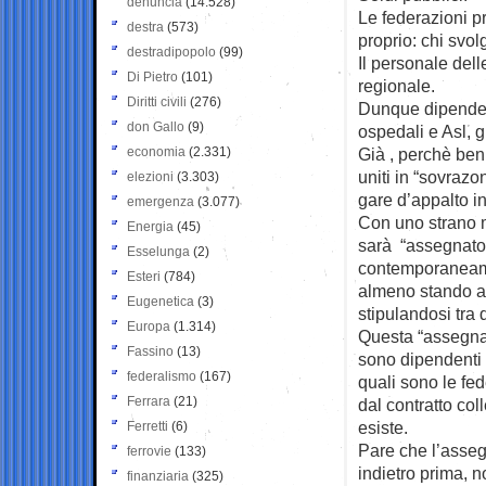
denuncia
(14.528)
Le federazioni p
destra
(573)
proprio: chi svol
destradipopolo
(99)
Il personale dell
Di Pietro
(101)
regionale.
Diritti civili
(276)
Dunque dipendent
don Gallo
(9)
ospedali e Asl, g
economia
(2.331)
Già , perchè ben
uniti in “sovrazo
elezioni
(3.303)
gare d’appalto i
emergenza
(3.077)
Con uno strano m
Energia
(45)
sarà “assegnato 
Esselunga
(2)
contemporaneamen
Esteri
(784)
almeno stando al
Eugenetica
(3)
stipulandosi tra 
Europa
(1.314)
Questa “assegnaz
Fassino
(13)
sono dipendenti p
federalismo
(167)
quali sono le fed
Ferrara
(21)
dal contratto co
esiste.
Ferretti
(6)
Pare che l’asseg
ferrovie
(133)
indietro prima, n
finanziaria
(325)