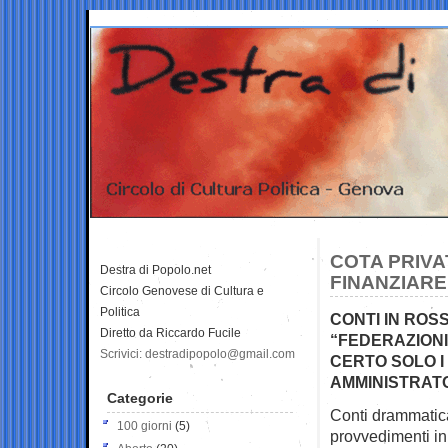
COTA PRIVAT
Destra di Popolo.net
FINANZIARE
Circolo Genovese di Cultura e
Politica
CONTI IN ROSS
Diretto da Riccardo Fucile
“FEDERAZIONI
Scrivici: destradipopolo@gmail.com
CERTO SOLO I 
AMMINISTRAT
Categorie
Conti drammatica
100 giorni
(5)
provvedimenti i