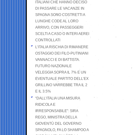
ITALIANI CHE HANNO DECISO
DI PASSARE LE VACANZE IN
SPAGNA SONO COSTRETTI A
LUNGHE CODE AL LORO
ARRIVO, CON PASSEGGERI
SCELTI A CASO O INTERI AEREI
CONTROLLATI
L’ITALIA RISCHIA DI RIMANERE
OSTAGGIO DEI FILO-PUTINIANI
VANNACCI E DI BATTISTA.
FUTURO NAZIONALE
VELEGGIA SOPRA IL 7% E UN
EVENTUALE PARTITO DELL’EX
GRILLINO VARREBBE TRA IL 2
E IL 3.5%
“DALL’ITALIA UNA MISURA
RIDICOLA E
IRRESPONSABILE”: SIRA
REGO, MINISTRA DELLA
GIOVENTÙ DEL GOVERNO
SPAGNOLO, FA LO SHAMPOO A