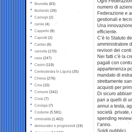
Ogni Federazion
Brunetta
(83)
numero di aziend
Burlando
(26)
Federazione e ad
Camogli
(2)
gestionali e tecn
canile
(4)
Una innovazione
Cappello
(8)
efficiente.
C’è lo Statuto d
Caprotti
(2)
amministratore d
Caritas
(6)
revisori dei conti
carovita
(170)
Nei fatti c’è la c
casa
(247)
pagati con contra
Casini
(119)
appartenenza pol
Centrodestra in Liguria
(35)
mandato di estra
Chiesa
(276)
strettamente sani
Cina
(10)
acquisti per prim
Comune
(342)
Di sicuro abbiamo
Coop
(7)
pari a quelli di 
annui a testa, ag
Cossiga
(7)
società private, q
Costume
(5.581)
spending review 
criminalità
(1.402)
l’anno.
democratici e progressisti
(19)
Soldi pubblici.