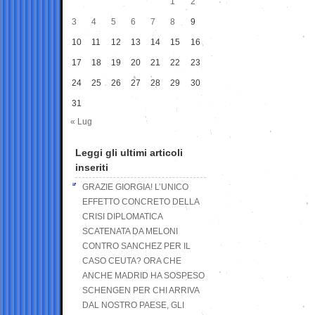
1
2
3
4
5
6
7
8
9
10
11
12
13
14
15
16
17
18
19
20
21
22
23
24
25
26
27
28
29
30
31
« Lug
Leggi gli ultimi articoli
inseriti
GRAZIE GIORGIA! L’UNICO
EFFETTO CONCRETO DELLA
CRISI DIPLOMATICA
SCATENATA DA MELONI
CONTRO SANCHEZ PER IL
CASO CEUTA? ORA CHE
ANCHE MADRID HA SOSPESO
SCHENGEN PER CHI ARRIVA
DAL NOSTRO PAESE, GLI