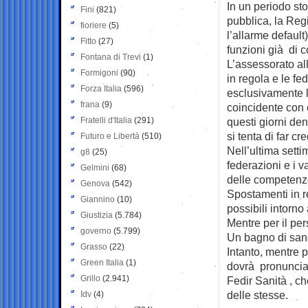
In un periodo sto
Fini
(821)
pubblica, la Reg
fioriere
(5)
l’allarme default
Fitto
(27)
funzioni già di 
Fontana di Trevi
(1)
L’assessorato all
Formigoni
(90)
in regola e le fe
Forza Italia
(596)
esclusivamente l
frana
(9)
coincidente con 
Fratelli d'Italia
(291)
questi giorni de
si tenta di far cr
Futuro e Libertà
(510)
Nell’ultima setti
g8
(25)
federazioni e i v
Gelmini
(68)
delle competenze
Genova
(542)
Spostamenti in r
Giannino
(10)
possibili intorno
Giustizia
(5.784)
Mentre per il per
governo
(5.799)
Un bagno di san
Grasso
(22)
Intanto, mentre p
Green Italia
(1)
dovrà pronunciar
Grillo
(2.941)
Fedir Sanità , che
delle stesse.
Idv
(4)