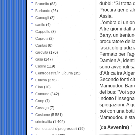
dubbi: “Si tratta
Brunetta
(83)
Procura generale
Burlando
(26)
Assia.
Camogli
(2)
L’ombra di un om
canile
(4)
A tre giorni dal
Cappello
(8)
Barry, un trentun
Caprotti
(2)
procuratore dell
Caritas
(6)
fascicolo giudizi
carovita
(170)
Fermato per l’agg
casa
(247)
Damien A, identif
sono avvenuti sa
Casini
(119)
d’Africa tra Alge
Centrodestra in Liguria
(35)
Secondo fonti ci
Chiesa
(276)
Mamoudou Barry e
Cina
(10)
del bus: “Voi sp
Comune
(342)
indotto l’insegn
Coop
(7)
spiegazioni. A q
Cossiga
(7)
poi con una botti
Costume
(5.581)
Mamoudou è stato
criminalità
(1.402)
(d
a Avvenire)
democratici e progressisti
(19)