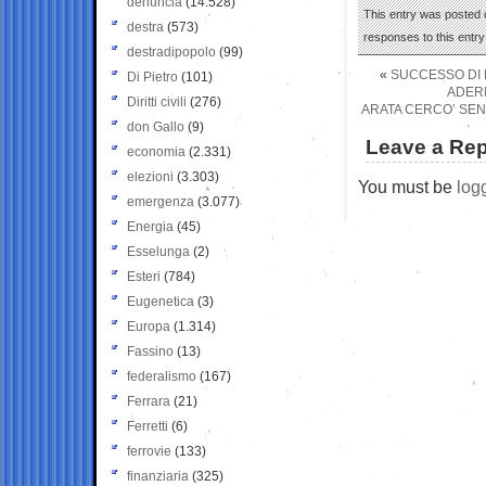
denuncia
(14.528)
This entry was posted o
destra
(573)
responses to this entr
destradipopolo
(99)
«
SUCCESSO DI M
Di Pietro
(101)
ADERI
Diritti civili
(276)
ARATA CERCO’ SEN
don Gallo
(9)
Leave a Rep
economia
(2.331)
elezioni
(3.303)
You must be
log
emergenza
(3.077)
Energia
(45)
Esselunga
(2)
Esteri
(784)
Eugenetica
(3)
Europa
(1.314)
Fassino
(13)
federalismo
(167)
Ferrara
(21)
Ferretti
(6)
ferrovie
(133)
finanziaria
(325)