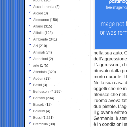
Aborto
(20)
Acca Larentia
(2)
Alcool
(3)
Alemanno
(150)
Alfano
(315)
Alitalia
(123)
Ambiente
(341)
AN
(210)
nella sua auto. G
Animali
(74)
dell’aggressione
Arancioni
(2)
L’aggressore, ch
arte
(175)
ritrovato dalla po
Attentato
(329)
morto durante il 
Auguri
(13)
Nella sua casa d
Batini
(3)
oggetti che ne i
Berlusconi
(4.295)
riferisce che nel
Bersani
(234)
l’uomo aveva fatt
Biasotti
(12)
due pistole. L’ag
Boldrini
(4)
Il giovane eritr
Bossi
(1.221)
Germania, è stat
è in condizioni 
Brambilla
(38)