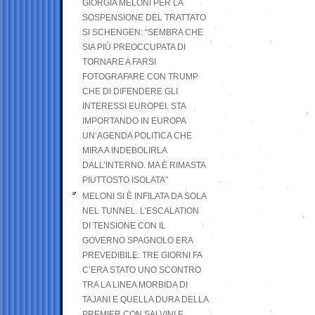
GIORGIA MELONI PER LA
SOSPENSIONE DEL TRATTATO
SI SCHENGEN: “SEMBRA CHE
SIA PIÙ PREOCCUPATA DI
TORNARE A FARSI
FOTOGRAFARE CON TRUMP
CHE DI DIFENDERE GLI
INTERESSI EUROPEI. STA
IMPORTANDO IN EUROPA
UN’AGENDA POLITICA CHE
MIRA A INDEBOLIRLA
DALL’INTERNO. MA È RIMASTA
PIUTTOSTO ISOLATA”
MELONI SI È INFILATA DA SOLA
NEL TUNNEL. L’ESCALATION
DI TENSIONE CON IL
GOVERNO SPAGNOLO ERA
PREVEDIBILE: TRE GIORNI FA
C’ERA STATO UNO SCONTRO
TRA LA LINEA MORBIDA DI
TAJANI E QUELLA DURA DELLA
PREMIER CON SALVINI E