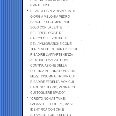
PIANTEDOSI
DE ANGELIS: “LA RISPOSTA DI
GIORGIA MELONI A PEDRO
SANCHEZ SI COMPRENDE
SOLO CON LA LENTE
DELL’IDEOLOGIA E DEL
CALCOLO: LE POLITICHE
DELL’IMMIGRAZIONE COME
TERRENO IDENTITARIO SU CUI
RIBADIRE L’APPARTENENZA
AL MONDO MAGA E COME
CONTINUAZIONE DELLA
POLITICA INTERNA CON ALTRI
MEZZI. INSOMMA, TRUMP CUI
RIBADIRE FEDELTÀ, VOX CUI
DARE SOSTEGNO, VANNACCI
CUI TOGLIERE SPAZIO”
“CRISTO NON ABITA NEI
PALAZZI DEL POTERE, MA SI
IDENTIFICA CON CHI È
AFFAMATO, FORESTIERO O