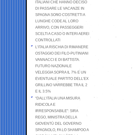
ITALIANI CHE HANNO DECISO
DI PASSARE LE VACANZE IN
SPAGNA SONO COSTRETTI A
LUNGHE CODE AL LORO
ARRIVO, CON PASSEGGERI
SCELTI A CASO O INTERI AEREI
CONTROLLATI
L’ITALIA RISCHIA DI RIMANERE
OSTAGGIO DEI FILO-PUTINIANI
VANNACCI E DI BATTISTA.
FUTURO NAZIONALE
VELEGGIA SOPRA IL 7% E UN
EVENTUALE PARTITO DELL’EX
GRILLINO VARREBBE TRA IL 2
E IL 3.5%
“DALL’ITALIA UNA MISURA
RIDICOLA E
IRRESPONSABILE”: SIRA
REGO, MINISTRA DELLA
GIOVENTÙ DEL GOVERNO
SPAGNOLO, FA LO SHAMPOO A