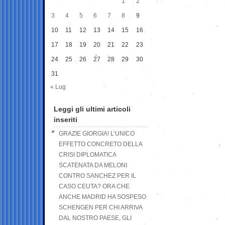
1
2
3
4
5
6
7
8
9
10
11
12
13
14
15
16
17
18
19
20
21
22
23
24
25
26
27
28
29
30
31
« Lug
Leggi gli ultimi articoli
inseriti
GRAZIE GIORGIA! L’UNICO
EFFETTO CONCRETO DELLA
CRISI DIPLOMATICA
SCATENATA DA MELONI
CONTRO SANCHEZ PER IL
CASO CEUTA? ORA CHE
ANCHE MADRID HA SOSPESO
SCHENGEN PER CHI ARRIVA
DAL NOSTRO PAESE, GLI