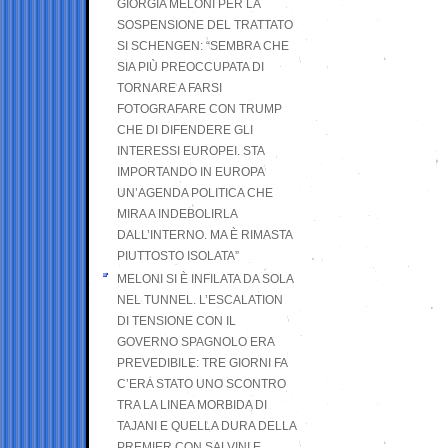
GIORGIA MELONI PER LA
SOSPENSIONE DEL TRATTATO
SI SCHENGEN: “SEMBRA CHE
SIA PIÙ PREOCCUPATA DI
TORNARE A FARSI
FOTOGRAFARE CON TRUMP
CHE DI DIFENDERE GLI
INTERESSI EUROPEI. STA
IMPORTANDO IN EUROPA
UN’AGENDA POLITICA CHE
MIRA A INDEBOLIRLA
DALL’INTERNO. MA È RIMASTA
PIUTTOSTO ISOLATA”
MELONI SI È INFILATA DA SOLA
NEL TUNNEL. L’ESCALATION
DI TENSIONE CON IL
GOVERNO SPAGNOLO ERA
PREVEDIBILE: TRE GIORNI FA
C’ERA STATO UNO SCONTRO
TRA LA LINEA MORBIDA DI
TAJANI E QUELLA DURA DELLA
PREMIER CON SALVINI E