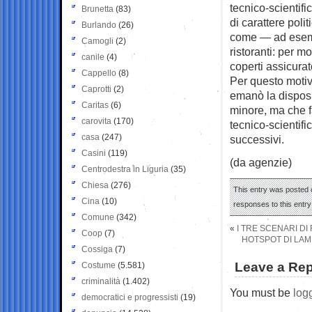
tecnico-scientif
Brunetta
(83)
di carattere poli
Burlando
(26)
come — ad esempi
Camogli
(2)
ristoranti: per m
canile
(4)
coperti assicurat
Cappello
(8)
Per questo motivo
Caprotti
(2)
emanò la disposi
Caritas
(6)
minore, ma che fa
carovita
(170)
tecnico-scientifi
casa
(247)
successivi.
Casini
(119)
(da agenzie)
Centrodestra in Liguria
(35)
Chiesa
(276)
This entry was posted o
Cina
(10)
responses to this entr
Comune
(342)
«
I TRE SCENARI DI
Coop
(7)
HOTSPOT DI LAMP
Cossiga
(7)
Leave a Rep
Costume
(5.581)
criminalità
(1.402)
You must be
log
democratici e progressisti
(19)