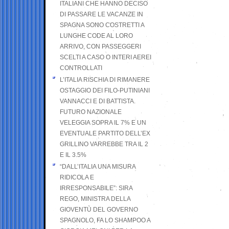
ITALIANI CHE HANNO DECISO
DI PASSARE LE VACANZE IN
SPAGNA SONO COSTRETTI A
LUNGHE CODE AL LORO
ARRIVO, CON PASSEGGERI
SCELTI A CASO O INTERI AEREI
CONTROLLATI
L’ITALIA RISCHIA DI RIMANERE
OSTAGGIO DEI FILO-PUTINIANI
VANNACCI E DI BATTISTA.
FUTURO NAZIONALE
VELEGGIA SOPRA IL 7% E UN
EVENTUALE PARTITO DELL’EX
GRILLINO VARREBBE TRA IL 2
E IL 3.5%
“DALL’ITALIA UNA MISURA
RIDICOLA E
IRRESPONSABILE”: SIRA
REGO, MINISTRA DELLA
GIOVENTÙ DEL GOVERNO
SPAGNOLO, FA LO SHAMPOO A