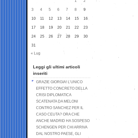
1
2
3
4
5
6
7
8
9
10
11
12
13
14
15
16
17
18
19
20
21
22
23
24
25
26
27
28
29
30
31
« Lug
Leggi gli ultimi articoli
inseriti
GRAZIE GIORGIA! L’UNICO
EFFETTO CONCRETO DELLA
CRISI DIPLOMATICA
SCATENATA DA MELONI
CONTRO SANCHEZ PER IL
CASO CEUTA? ORA CHE
ANCHE MADRID HA SOSPESO
SCHENGEN PER CHI ARRIVA
DAL NOSTRO PAESE, GLI