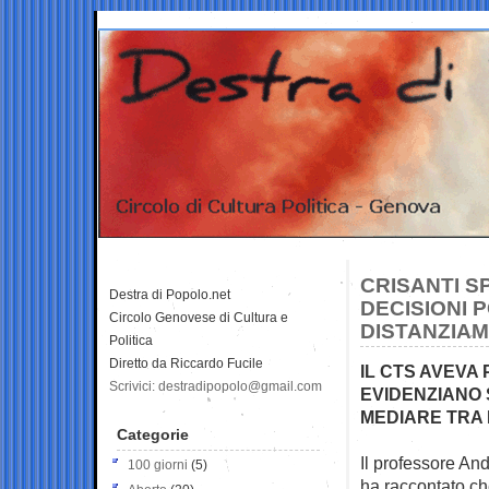
CRISANTI S
Destra di Popolo.net
DECISIONI 
Circolo Genovese di Cultura e
DISTANZIAM
Politica
Diretto da Riccardo Fucile
IL CTS AVEVA
Scrivici: destradipopolo@gmail.com
EVIDENZIANO 
MEDIARE TRA 
Categorie
Il professore And
100 giorni
(5)
ha raccontato ch