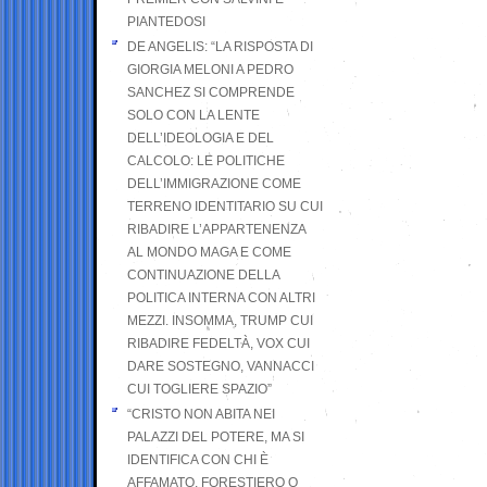
PIANTEDOSI
DE ANGELIS: “LA RISPOSTA DI
GIORGIA MELONI A PEDRO
SANCHEZ SI COMPRENDE
SOLO CON LA LENTE
DELL’IDEOLOGIA E DEL
CALCOLO: LE POLITICHE
DELL’IMMIGRAZIONE COME
TERRENO IDENTITARIO SU CUI
RIBADIRE L’APPARTENENZA
AL MONDO MAGA E COME
CONTINUAZIONE DELLA
POLITICA INTERNA CON ALTRI
MEZZI. INSOMMA, TRUMP CUI
RIBADIRE FEDELTÀ, VOX CUI
DARE SOSTEGNO, VANNACCI
CUI TOGLIERE SPAZIO”
“CRISTO NON ABITA NEI
PALAZZI DEL POTERE, MA SI
IDENTIFICA CON CHI È
AFFAMATO, FORESTIERO O