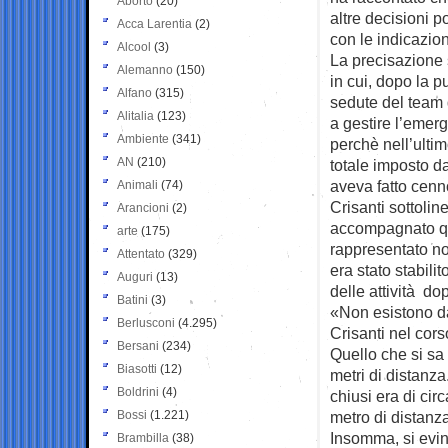
Aborto
(20)
altre decisioni p
Acca Larentia
(2)
con le indicazion
Alcool
(3)
La precisazione
Alemanno
(150)
in cui, dopo la p
Alfano
(315)
sedute del team d
Alitalia
(123)
a gestire l’emer
Ambiente
(341)
perchè nell’ulti
AN
(210)
totale imposto d
aveva fatto cenn
Animali
(74)
Crisanti sottolin
Arancioni
(2)
accompagnato qu
arte
(175)
rappresentato n
Attentato
(329)
era stato stabili
Auguri
(13)
delle attività do
Batini
(3)
«Non esistono dat
Berlusconi
(4.295)
Crisanti nel cor
Bersani
(234)
Quello che si sa
Biasotti
(12)
metri di distanza
Boldrini
(4)
chiusi era di circ
Bossi
(1.221)
metro di distanza
Insomma, si evin
Brambilla
(38)