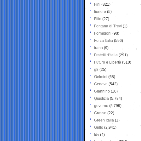
Fini
(821)
fioriere
(5)
Fitto
(27)
Fontana di Trevi
(1)
Formigoni
(90)
Forza Italia
(596)
frana
(9)
Fratelli d'Italia
(291)
Futuro e Libertà
(510)
g8
(25)
Gelmini
(68)
Genova
(542)
Giannino
(10)
Giustizia
(5.784)
governo
(5.799)
Grasso
(22)
Green Italia
(1)
Grillo
(2.941)
Idv
(4)