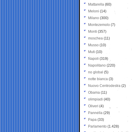
Mattarella
(60)
Meloni
(14)
Milano
(300)
Montezemolo
(7)
Monti
(357)
moschea
(11)
Musso
(10)
Muti
(10)
Napoli
(319)
Napolitano
(220)
no global
(5)
notte bianca
(3)
Nuovo Centrodestra
(2)
Obama
(11)
olimpiadi
(40)
Oliveri
(4)
Pannella
(29)
Papa
(33)
Parlamento
(1.428)