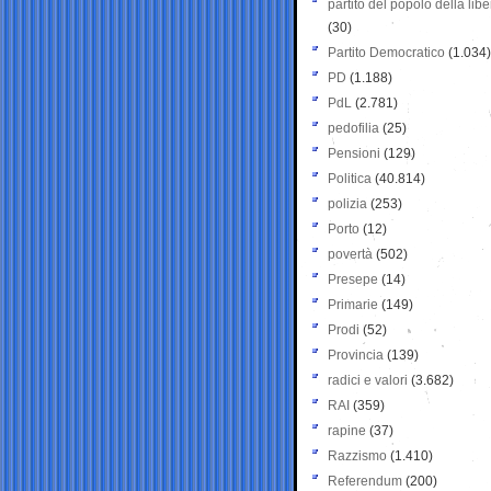
partito del popolo della libe
(30)
Partito Democratico
(1.034)
PD
(1.188)
PdL
(2.781)
pedofilia
(25)
Pensioni
(129)
Politica
(40.814)
polizia
(253)
Porto
(12)
povertà
(502)
Presepe
(14)
Primarie
(149)
Prodi
(52)
Provincia
(139)
radici e valori
(3.682)
RAI
(359)
rapine
(37)
Razzismo
(1.410)
Referendum
(200)