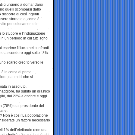
tati giungono a domandarsi
ino quelli scomparsi dallo
 disporre di così ingenti
ssere stornate o, come è
stite pericolosamente in
i lo stupore e l’indignazione
in un periodo in cui tutti sono
 esprime fiducia nei confronti
ino a scendere oggi sotto l’8%.
no scarso credito verso le
 è in cerca di prima
ore, dai molti che si
timata in assoluto.
maggiore, ha subito un drastico
uglio, dal 22% a ottobre e oggi
a (78%) e al presidente del
mane.
iti? Non è così. La popolazione
onsiderate un fattore necessario
ll’1% dell’elettorato (con una
di studio) afferma che i partiti