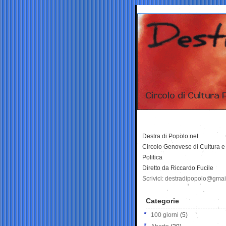
Destra di Popolo.net
Circolo Genovese di Cultura e
Politica
Diretto da Riccardo Fucile
Scrivici: destradipopolo@gma
Categorie
100 giorni
(5)