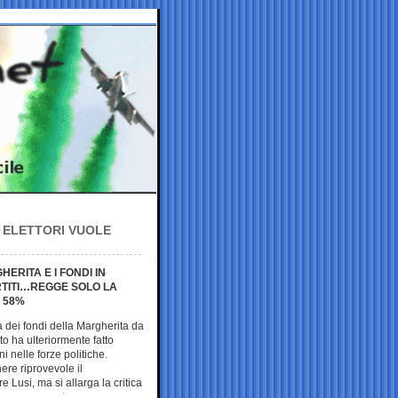
LI ELETTORI VUOLE
ERITA E I FONDI IN
RTITI…REGGE SOLO LA
L 58%
a dei fondi della Margherita da
ito ha ulteriormente fatto
ni nelle forze politiche.
enere riprovevole il
Lusi, ma si allarga la critica
.