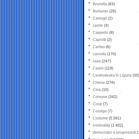
Brunetta
(83)
Burlando
(26)
Camogli
(2)
canile
(4)
Cappello
(8)
Caprotti
(2)
Caritas
(6)
carovita
(170)
casa
(247)
Casini
(119)
Centrodestra in Liguria
(35
Chiesa
(276)
Cina
(10)
Comune
(342)
Coop
(7)
Cossiga
(7)
Costume
(5.581)
criminalità
(1.402)
democratici e progressisti
(