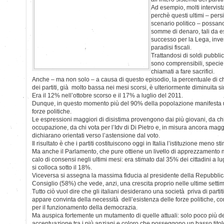
Ad esempio, molti intervis
perchè questi ultimi – pers
scenario politico – possano
somme di denaro, tali da e
successo per la Lega, inve
paradisi fiscali.
Trattandosi di soldi pubblic
sono comprensibili, specie 
chiamati a fare sacrifici.
Anche – ma non solo – a causa di questo episodio, la percentuale di chi
dei partiti, già molto bassa nei mesi scorsi, è ulteriormente diminuita s
Era il 12% nell’ottobre scorso e il 17% a luglio del 2011.
Dunque, in questo momento più del 90% della popolazione manifesta u
forze politiche.
Le espressioni maggiori di disistima provengono dai più giovani, da chi
occupazione, da chi vota per l’Idv di Di Pietro e, in misura ancora maggi
dichiarano orientati verso l’astensione dal voto.
Il risultato è che i partiti costituiscono oggi in Italia l’istituzione meno s
Ma anche il Parlamento, che pure ottiene un livello di apprezzamento 
calo di consensi negli ultimi mesi: era stimato dal 35% dei cittadini a l
si colloca sotto il 18%.
Viceversa si assegna la massima fiducia al presidente della Repubblic
Consiglio (58%) che vede, anzi, una crescita proprio nelle ultime setti
Tutto ciò vuol dire che gli italiani desiderano una società priva di part
appare convinta della necessità dell’esistenza delle forze politiche, c
per il funzionamento della democrazia.
Ma auspica fortemente un mutamento di quelle attuali: solo poco più de
accentuazione tra i più anziani e coloro che posseggono un basso titolo 