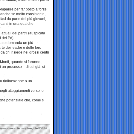
mparire per far posto a forze
anche se molto consistente,
fasi da parte dei più giovani,
llocarsi in una qualche
attuali dei partiti (auspicata
 del Pd).
torato domanda un più
te dei leader e delle loro
a chi risiede nei grossi centri
 Monti, quando si faranno
di un processo – di cui già si
na riallocazione o un
egli atteggiamenti verso lo
sione potenziale che, come si
any responses to this entry through the
RSS 2.0