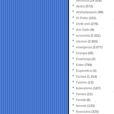
denuncia
(14.528)
destra
(573)
destradipopolo
(99)
Di Pietro
(101)
Diritti civili
(276)
don Gallo
(9)
economia
(2.331)
elezioni
(3.303)
emergenza
(3.077)
Energia
(45)
Esselunga
(2)
Esteri
(784)
Eugenetica
(3)
Europa
(1.314)
Fassino
(13)
federalismo
(167)
Ferrara
(21)
Ferretti
(6)
ferrovie
(133)
finanziaria
(325)