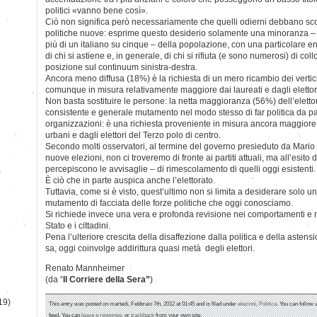
politici «vanno bene così».
Ciò non significa però necessariamente che quelli odierni debbano sco
politiche nuove: esprime questo desiderio solamente una minoranza – 
più di un italiano su cinque – della popolazione, con una particolare en
di chi si astiene e, in generale, di chi si rifiuta (e sono numerosi) di co
posizione sul continuum sinistra-destra.
Ancora meno diffusa (18%) è la richiesta di un mero ricambio dei vertici 
comunque in misura relativamente maggiore dai laureati e dagli elettori
Non basta sostituire le persone: la netta maggioranza (56%) dell’elet
consistente e generale mutamento nel modo stesso di far politica da par
organizzazioni: è una richiesta proveniente in misura ancora maggiore d
urbani e dagli elettori del Terzo polo di centro.
Secondo molti osservatori, al termine del governo presieduto da Mario
nuove elezioni, non ci troveremo di fronte ai partiti attuali, ma all’esito 
percepiscono le avvisaglie – di rimescolamento di quelli oggi esistenti.
)
È ciò che in parte auspica anche l’elettorato.
Tuttavia, come si è visto, quest’ultimo non si limita a desiderare solo u
mutamento di facciata delle forze politiche che oggi conosciamo.
Si richiede invece una vera e profonda revisione nei comportamenti e n
Stato e i cittadini.
Pena l’ulteriore crescita della disaffezione dalla politica e della asten
sa, oggi coinvolge addirittura quasi metà degli elettori.
Renato Mannheimer
(da “
Il Corriere della Sera”
)
19)
This entry was posted on martedì, Febbraio 7th, 2012 at 01:45 and is filed under
elezioni
,
Politica
. You can follow 
feed. You can
leave a response
, or
trackback
from your own site.