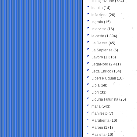
Immigrazione
(734)
indulto
(14)
inflazione
(26)
Ingroia
(15)
Interviste
(16)
la casta
(1.394)
La Destra
(45)
La Sapienza
(5)
Lavoro
(1.316)
LegaNord
(2.411)
Letta Enrico
(154)
Liberi e Uguali
(10)
Libia
(68)
Libri
(33)
Liguria Futurista
(25)
mafia
(543)
manifesto
(7)
Margherita
(16)
Maroni
(171)
Mastella
(16)