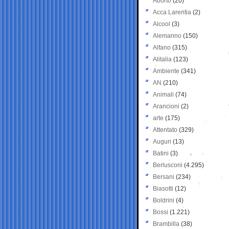
Aborto
(20)
Acca Larentia
(2)
Alcool
(3)
Alemanno
(150)
Alfano
(315)
Alitalia
(123)
Ambiente
(341)
AN
(210)
Animali
(74)
Arancioni
(2)
arte
(175)
Attentato
(329)
Auguri
(13)
Batini
(3)
Berlusconi
(4.295)
Bersani
(234)
Biasotti
(12)
Boldrini
(4)
Bossi
(1.221)
Brambilla
(38)