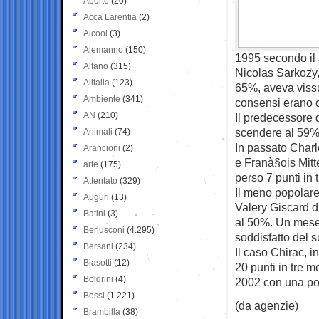
Aborto
(20)
Acca Larentia
(2)
Alcool
(3)
Alemanno
(150)
1995 secondo il 
Alfano
(315)
Nicolas Sarkozy,
Alitalia
(123)
65%, aveva vissut
Ambiente
(341)
consensi erano c
AN
(210)
Il predecessore 
scendere al 59%
Animali
(74)
In passato Charl
Arancioni
(2)
e Franà§ois Mitt
arte
(175)
perso 7 punti in 
Attentato
(329)
Il meno popolare
Auguri
(13)
Valery Giscard d’
Batini
(3)
al 50%. Un mese 
Berlusconi
(4.295)
soddisfatto del 
Bersani
(234)
Il caso Chirac, 
Biasotti
(12)
20 punti in tre m
Boldrini
(4)
2002 con una po
Bossi
(1.221)
(da agenzie)
Brambilla
(38)