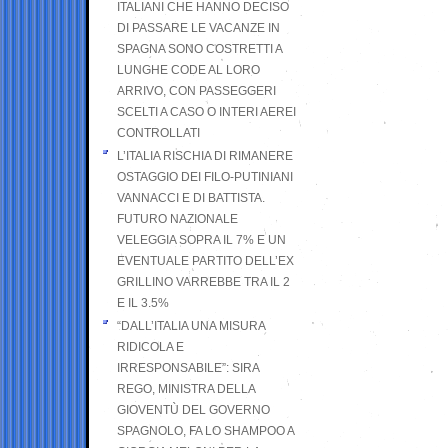
ITALIANI CHE HANNO DECISO
DI PASSARE LE VACANZE IN
SPAGNA SONO COSTRETTI A
LUNGHE CODE AL LORO
ARRIVO, CON PASSEGGERI
SCELTI A CASO O INTERI AEREI
CONTROLLATI
L’ITALIA RISCHIA DI RIMANERE
OSTAGGIO DEI FILO-PUTINIANI
VANNACCI E DI BATTISTA.
FUTURO NAZIONALE
VELEGGIA SOPRA IL 7% E UN
EVENTUALE PARTITO DELL’EX
GRILLINO VARREBBE TRA IL 2
E IL 3.5%
“DALL’ITALIA UNA MISURA
RIDICOLA E
IRRESPONSABILE”: SIRA
REGO, MINISTRA DELLA
GIOVENTÙ DEL GOVERNO
SPAGNOLO, FA LO SHAMPOO A