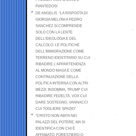
PIANTEDOSI
DE ANGELIS: “LA RISPOSTA DI
GIORGIA MELONI A PEDRO
SANCHEZ SI COMPRENDE
SOLO CON LA LENTE
DELL’IDEOLOGIA E DEL
CALCOLO: LE POLITICHE
DELL’IMMIGRAZIONE COME
TERRENO IDENTITARIO SU CUI
RIBADIRE L’APPARTENENZA
AL MONDO MAGA E COME
CONTINUAZIONE DELLA
POLITICA INTERNA CON ALTRI
MEZZI. INSOMMA, TRUMP CUI
RIBADIRE FEDELTÀ, VOX CUI
DARE SOSTEGNO, VANNACCI
CUI TOGLIERE SPAZIO”
“CRISTO NON ABITA NEI
PALAZZI DEL POTERE, MA SI
IDENTIFICA CON CHI È
AFFAMATO, FORESTIERO O