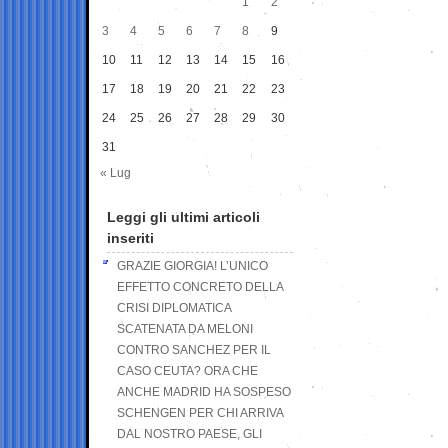
1
2
3
4
5
6
7
8
9
10
11
12
13
14
15
16
17
18
19
20
21
22
23
24
25
26
27
28
29
30
31
« Lug
Leggi gli ultimi articoli
inseriti
GRAZIE GIORGIA! L’UNICO
EFFETTO CONCRETO DELLA
CRISI DIPLOMATICA
SCATENATA DA MELONI
CONTRO SANCHEZ PER IL
CASO CEUTA? ORA CHE
ANCHE MADRID HA SOSPESO
SCHENGEN PER CHI ARRIVA
DAL NOSTRO PAESE, GLI