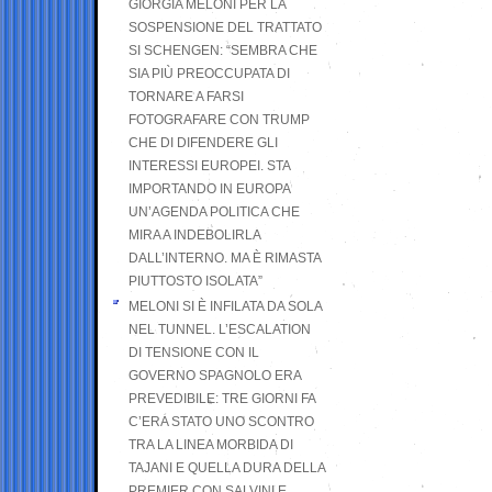
GIORGIA MELONI PER LA
SOSPENSIONE DEL TRATTATO
SI SCHENGEN: “SEMBRA CHE
SIA PIÙ PREOCCUPATA DI
TORNARE A FARSI
FOTOGRAFARE CON TRUMP
CHE DI DIFENDERE GLI
INTERESSI EUROPEI. STA
IMPORTANDO IN EUROPA
UN’AGENDA POLITICA CHE
MIRA A INDEBOLIRLA
DALL’INTERNO. MA È RIMASTA
PIUTTOSTO ISOLATA”
MELONI SI È INFILATA DA SOLA
NEL TUNNEL. L’ESCALATION
DI TENSIONE CON IL
GOVERNO SPAGNOLO ERA
PREVEDIBILE: TRE GIORNI FA
C’ERA STATO UNO SCONTRO
TRA LA LINEA MORBIDA DI
TAJANI E QUELLA DURA DELLA
PREMIER CON SALVINI E