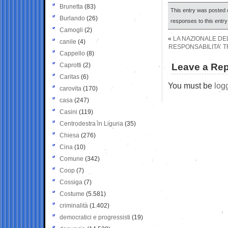
Brunetta
(83)
This entry was posted o
Burlando
(26)
responses to this entr
Camogli
(2)
«
LA NAZIONALE DE
canile
(4)
RESPONSABILITA’ T
Cappello
(8)
Caprotti
(2)
Leave a Rep
Caritas
(6)
You must be
log
carovita
(170)
casa
(247)
Casini
(119)
Centrodestra in Liguria
(35)
Chiesa
(276)
Cina
(10)
Comune
(342)
Coop
(7)
Cossiga
(7)
Costume
(5.581)
criminalità
(1.402)
democratici e progressisti
(19)