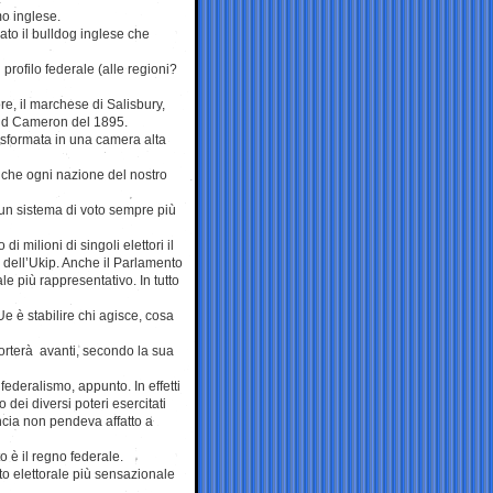
mo inglese.
ato il bulldog inglese che
l profilo federale (alle regioni?
e, il marchese di Salisbury,
vid Cameron del 1895.
asformata in una camera alta
che ogni nazione del nostro
un sistema di voto sempre più
milioni di singoli elettori il
li dell’Ukip. Anche il Parlamento
le più rappresentativo. In tutto
Ue è stabilire chi agisce, cosa
orterà avanti, secondo la sua
 federalismo, appunto. In effetti
ei diversi poteri esercitati
ancia non pendeva affatto a
 è il regno federale.
o elettorale più sensazionale