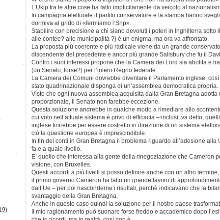
L’Ukip tra le altre cose ha fatto implicitamente da veicolo al nazionalis
In campagna elettorale il partito conservatore e la stampa hanno svegli
dormiva al grido di «fermiamo l’Snp».
Stabilire con precisione a chi siano devoluti i poteri in Inghilterra sotto i
alle contee? alle municipalità ?) è un enigma, ma ora va affrontato.
La proposta più coerente e più radicale viene da un grande conservator
discendente del precedente e ancor più grande Salisbury che fu il Da
Contro i suoi interessi propone che la Camera dei Lord sia abolita e tr
(un Senato, forse?) per l’intero Regno federale.
La Camera dei Comuni dovrebbe diventare il Parlamento inglese, così 
stato quadrinazionale disponga di un’assemblea democratica propria.
Visto che ogni nuova assemblea acquisita dalla Gran Bretagna adotta 
proporzionale, il Senato non farebbe eccezione.
Questa soluzione andrebbe in qualche modo a rimediare allo scontento di 
cui voto nell’attuale sistema è privo di efficacia – inclusi, va detto, quel
)
inglese finirebbe per essere costretto in direzione di un sistema elettora
ciò la questione europea è imprescindibile.
In fin dei conti in Gran Bretagna il problema riguardo all’adesione alla 
fa e a quale livello.
E’ quello che interessa alla gente della rinegoziazione che Cameron p
visione, con Bruxelles.
Questi accordi a più livelli si posso definire anche con un altro termine,
il primo governo Cameron ha fatto un grande lavoro di approfondimento d
dall’Ue – per poi nasconderne i risultati, perchè indicavano che la bil
svantaggio della Gran Bretagna.
Anche in questo caso quindi la soluzione per il nostro paese trasformato
19)
Il mio ragionamento può suonare forse freddo e accademico dopo l’esit
che io ricordi, ma in realtà così non è.