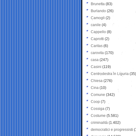
Brunetta
(83)
Burlando
(26)
Camogli
(2)
canile
(4)
Cappello
(8)
Caprotti
(2)
Caritas
(6)
carovita
(170)
casa
(247)
Casini
(119)
Centrodestra in Liguria
(35
Chiesa
(276)
Cina
(10)
Comune
(342)
Coop
(7)
Cossiga
(7)
Costume
(5.581)
criminalità
(1.402)
democratici e progressisti
(