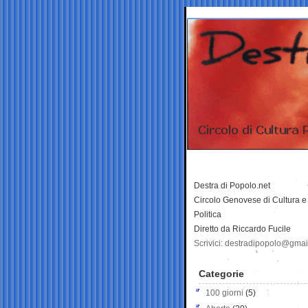
Destra di Popolo.net
Circolo Genovese di Cultura e
Politica
Diretto da Riccardo Fucile
Scrivici: destradipopolo@gma
Categorie
100 giorni
(5)