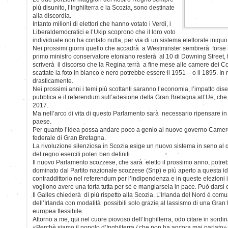
più disunito, l’Inghilterra e la Scozia, sono destinate
alla discordia.
Intanto milioni di elettori che hanno votato i Verdi, i
Liberaldemocratici e l’Ukip scoprono che il loro voto
individuale non ha contato nulla, per via di un sistema elettorale iniquo
Nei prossimi giorni quello che accadrà a Westminster sembrerà forse
primo ministro conservatore etoniano resterà al 10 di Downing Street,
scriverà il discorso che la Regina terrà a fine mese alle camere dei Co
scattate la foto in bianco e nero potrebbe essere il 1951 – o il 1895. In r
drasticamente.
Nei prossimi anni i temi più scottanti saranno l’economia, l’impatto dise
pubblica e il referendum sull’adesione della Gran Bretagna all’Ue, che s
2017.
Ma nell’arco di vita di questo Parlamento sarà necessario ripensare in t
paese.
Per quanto l’idea possa andare poco a genio al nuovo governo Camero
federale di Gran Bretagna.
La rivoluzione silenziosa in Scozia esige un nuovo sistema in seno a
del regno eserciti poteri ben definiti.
Il nuovo Parlamento scozzese, che sarà eletto il prossimo anno, potr
dominato dal Partito nazionale scozzese (Snp) e più aperto a questa i
contraddittorio nel referendum per l’indipendenza e in queste elezioni 
vogliono avere una torta tutta per sè e mangiarsela in pace. Può darsi c
Il Galles chiederà di più rispetto alla Scozia. L’Irlanda del Nord è comu
dell’Irlanda con modalità possibili solo grazie al lassismo di una Gran
europea flessibile.
Attorno a me, qui nel cuore piovoso dell’Inghilterra, odo citare in sordin
«Perchè siamo il popolo d’Inghilterra / che non ha ancora mai parlato»