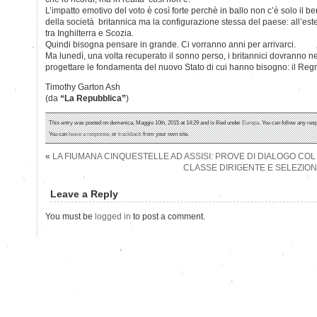
L’impatto emotivo del voto è così forte perchè in ballo non c’è solo il
della società britannica ma la configurazione stessa del paese: all’ester
tra Inghilterra e Scozia.
Quindi bisogna pensare in grande. Ci vorranno anni per arrivarci.
Ma lunedì, una volta recuperato il sonno perso, i britannici dovranno n
progettare le fondamenta del nuovo Stato di cui hanno bisogno: il Reg
Timothy Garton Ash
(da
“La Repubblica”
)
This entry was posted on domenica, Maggio 10th, 2015 at 14:29 and is filed under
Europa
. You can follow any res
You can
leave a response
, or
trackback
from your own site.
«
LA FIUMANA CINQUESTELLE AD ASSISI: PROVE DI DIALOGO COL
CLASSE DIRIGENTE E SELEZION
Leave a Reply
You must be
logged in
to post a comment.