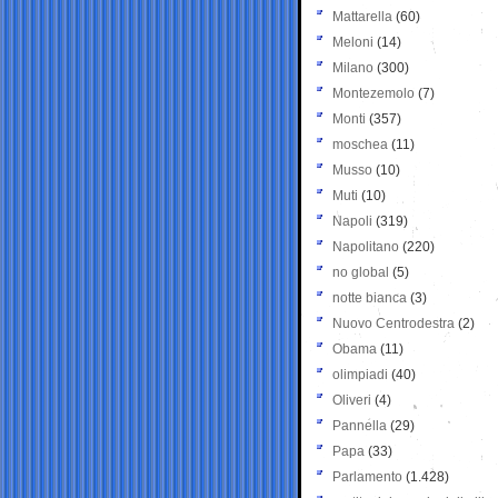
Mattarella
(60)
Meloni
(14)
Milano
(300)
Montezemolo
(7)
Monti
(357)
moschea
(11)
Musso
(10)
Muti
(10)
Napoli
(319)
Napolitano
(220)
no global
(5)
notte bianca
(3)
Nuovo Centrodestra
(2)
Obama
(11)
olimpiadi
(40)
Oliveri
(4)
Pannella
(29)
Papa
(33)
Parlamento
(1.428)