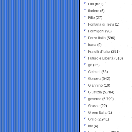
Fini
(821)
fioriere
(5)
Fitto
(27)
Fontana di Trevi
(1)
Formigoni
(90)
Forza Italia
(596)
frana
(9)
Fratelli d'Italia
(291)
Futuro e Libertà
(510)
g8
(25)
Gelmini
(68)
Genova
(542)
Giannino
(10)
Giustizia
(5.784)
governo
(5.799)
Grasso
(22)
Green Italia
(1)
Grillo
(2.941)
Idv
(4)