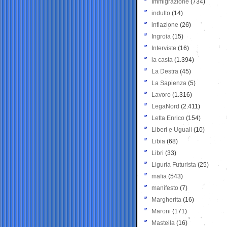
Immigrazione
(734)
indulto
(14)
inflazione
(26)
Ingroia
(15)
Interviste
(16)
la casta
(1.394)
La Destra
(45)
La Sapienza
(5)
Lavoro
(1.316)
LegaNord
(2.411)
Letta Enrico
(154)
Liberi e Uguali
(10)
Libia
(68)
Libri
(33)
Liguria Futurista
(25)
mafia
(543)
manifesto
(7)
Margherita
(16)
Maroni
(171)
Mastella
(16)