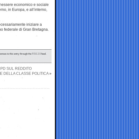
 benessere economico e sociale
no, in Europa, e all’interno,
ecessariamente iniziare a
no federale di Gran Bretagna.
ponses to this entry through the
RSS 2.0
feed.
 PD SUL REDDITO
E DELLA CLASSE POLITICA
»