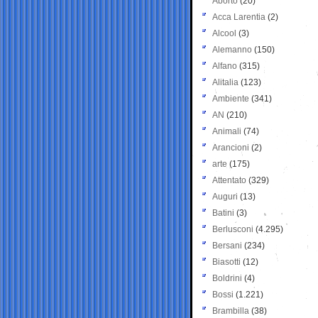
Aborto
(20)
Acca Larentia
(2)
Alcool
(3)
Alemanno
(150)
Alfano
(315)
Alitalia
(123)
Ambiente
(341)
AN
(210)
Animali
(74)
Arancioni
(2)
arte
(175)
Attentato
(329)
Auguri
(13)
Batini
(3)
Berlusconi
(4.295)
Bersani
(234)
Biasotti
(12)
Boldrini
(4)
Bossi
(1.221)
Brambilla
(38)