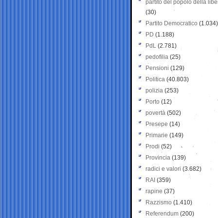
partito del popolo della libe
(30)
Partito Democratico
(1.034)
PD
(1.188)
PdL
(2.781)
pedofilia
(25)
Pensioni
(129)
Politica
(40.803)
polizia
(253)
Porto
(12)
povertà
(502)
Presepe
(14)
Primarie
(149)
Prodi
(52)
Provincia
(139)
radici e valori
(3.682)
RAI
(359)
rapine
(37)
Razzismo
(1.410)
Referendum
(200)