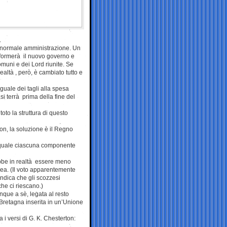
.
 normale amministrazione. Un
 formerà il nuovo governo e
muni e dei Lord riunite. Se
ealtà , però, è cambiato tutto e
guale dei tagli alla spesa
i terrà prima della fine del
oto la struttura di questo
n, la soluzione è il Regno
l quale ciascuna componente
ebbe in realtà essere meno
dea. (Il voto apparentemente
indica che gli scozzesi
he ci riescano.)
nque a sè, legata al resto
 Bretagna inserita in un’Unione
a i versi di G. K. Chesterton:
.