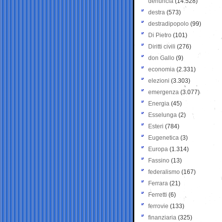
denuncia
(14.528)
destra
(573)
destradipopolo
(99)
Di Pietro
(101)
Diritti civili
(276)
don Gallo
(9)
economia
(2.331)
elezioni
(3.303)
emergenza
(3.077)
Energia
(45)
Esselunga
(2)
Esteri
(784)
Eugenetica
(3)
Europa
(1.314)
Fassino
(13)
federalismo
(167)
Ferrara
(21)
Ferretti
(6)
ferrovie
(133)
finanziaria
(325)