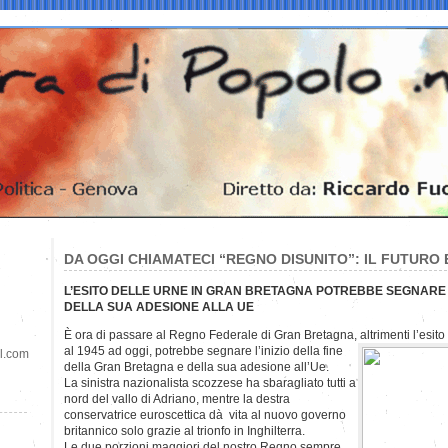
DA OGGI CHIAMATECI “REGNO DISUNITO”: IL FUTURO 
L’ESITO DELLE URNE IN GRAN BRETAGNA POTREBBE SEGNARE 
DELLA SUA ADESIONE ALLA UE
È ora di passare al Regno Federale di Gran Bretagna, altrimenti l’esito 
al
1945 ad oggi, potrebbe segnare l’inizio della fine
il.com
della Gran Bretagna e della sua adesione all’Ue.
La sinistra nazionalista scozzese ha sbaragliato tutti a
nord del vallo di Adriano, mentre la destra
conservatrice euroscettica dà vita al nuovo governo
britannico solo grazie al trionfo in Inghilterra.
Le due porzioni maggiori del nostro Regno sempre