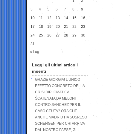
1
2
3
4
5
6
7
8
9
10
11
12
13
14
15
16
17
18
19
20
21
22
23
24
25
26
27
28
29
30
31
« Lug
Leggi gli ultimi articoli
inseriti
GRAZIE GIORGIA! L’UNICO
EFFETTO CONCRETO DELLA
CRISI DIPLOMATICA
SCATENATA DA MELONI
CONTRO SANCHEZ PER IL
CASO CEUTA? ORA CHE
ANCHE MADRID HA SOSPESO
SCHENGEN PER CHI ARRIVA
DAL NOSTRO PAESE, GLI