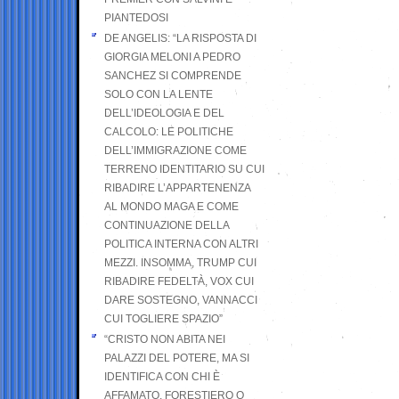
PIANTEDOSI
DE ANGELIS: “LA RISPOSTA DI
GIORGIA MELONI A PEDRO
SANCHEZ SI COMPRENDE
SOLO CON LA LENTE
DELL’IDEOLOGIA E DEL
CALCOLO: LE POLITICHE
DELL’IMMIGRAZIONE COME
TERRENO IDENTITARIO SU CUI
RIBADIRE L’APPARTENENZA
AL MONDO MAGA E COME
CONTINUAZIONE DELLA
POLITICA INTERNA CON ALTRI
MEZZI. INSOMMA, TRUMP CUI
RIBADIRE FEDELTÀ, VOX CUI
DARE SOSTEGNO, VANNACCI
CUI TOGLIERE SPAZIO”
“CRISTO NON ABITA NEI
PALAZZI DEL POTERE, MA SI
IDENTIFICA CON CHI È
AFFAMATO, FORESTIERO O