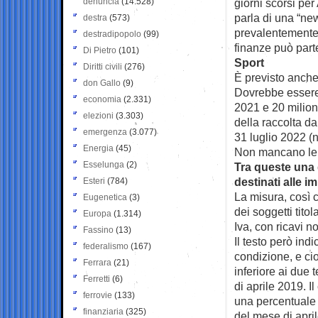
denuncia
(14.528)
giorni scorsi per
parla di una “ne
destra
(573)
prevalentemente 
destradipopolo
(99)
finanze può parte
Di Pietro
(101)
Sport
Diritti civili
(276)
È previsto anche 
don Gallo
(9)
Dovrebbe essere d
economia
(2.331)
2021 e 20 milion
elezioni
(3.303)
della raccolta da
emergenza
(3.077)
31 luglio 2022 (n
Energia
(45)
Non mancano le n
Esselunga
(2)
Tra queste una 
destinati alle i
Esteri
(784)
La misura, così 
Eugenetica
(3)
dei soggetti titol
Europa
(1.314)
Iva, con ricavi n
Fassino
(13)
Il testo però ind
federalismo
(167)
condizione, e cio
Ferrara
(21)
inferiore ai due 
Ferretti
(6)
di aprile 2019. 
ferrovie
(133)
una percentuale a
finanziaria
(325)
del mese di april