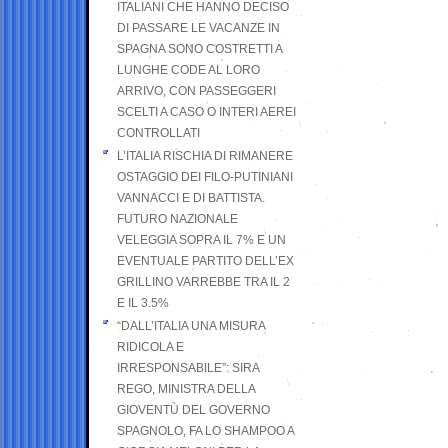
ITALIANI CHE HANNO DECISO
DI PASSARE LE VACANZE IN
SPAGNA SONO COSTRETTI A
LUNGHE CODE AL LORO
ARRIVO, CON PASSEGGERI
SCELTI A CASO O INTERI AEREI
CONTROLLATI
L’ITALIA RISCHIA DI RIMANERE
OSTAGGIO DEI FILO-PUTINIANI
VANNACCI E DI BATTISTA.
FUTURO NAZIONALE
VELEGGIA SOPRA IL 7% E UN
EVENTUALE PARTITO DELL’EX
GRILLINO VARREBBE TRA IL 2
E IL 3.5%
“DALL’ITALIA UNA MISURA
RIDICOLA E
IRRESPONSABILE”: SIRA
REGO, MINISTRA DELLA
GIOVENTÙ DEL GOVERNO
SPAGNOLO, FA LO SHAMPOO A