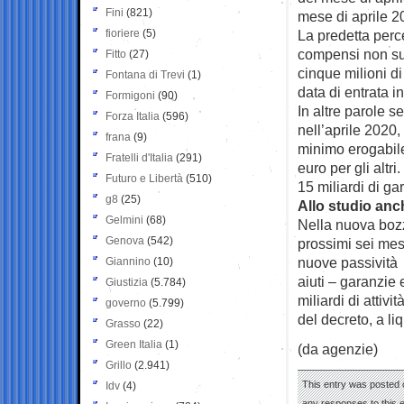
Fini
(821)
mese di aprile 2
fioriere
(5)
La predetta perc
compensi non sup
Fitto
(27)
cinque milioni di
Fontana di Trevi
(1)
data di entrata i
Formigoni
(90)
In altre parole s
Forza Italia
(596)
nell’aprile 2020,
frana
(9)
minimo erogabil
Fratelli d'Italia
(291)
euro per gli altri.
Futuro e Libertà
(510)
15 miliardi di g
g8
(25)
Allo studio anc
Gelmini
(68)
Nella nuova bozz
Genova
(542)
prossimi sei mesi
nuove passività d
Giannino
(10)
aiuti – garanzie 
Giustizia
(5.784)
miliardi di attiv
governo
(5.799)
del decreto, a li
Grasso
(22)
Green Italia
(1)
(da agenzie)
Grillo
(2.941)
This entry was posted 
Idv
(4)
any responses to this 