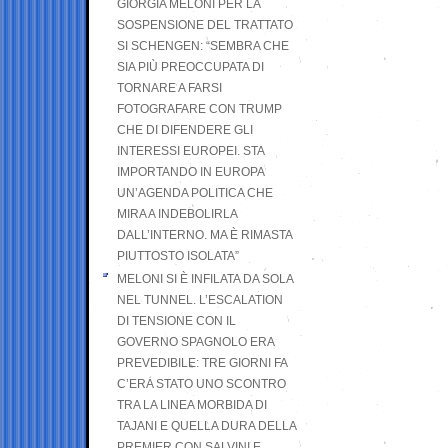
GIORGIA MELONI PER LA
SOSPENSIONE DEL TRATTATO
SI SCHENGEN: “SEMBRA CHE
SIA PIÙ PREOCCUPATA DI
TORNARE A FARSI
FOTOGRAFARE CON TRUMP
CHE DI DIFENDERE GLI
INTERESSI EUROPEI. STA
IMPORTANDO IN EUROPA
UN’AGENDA POLITICA CHE
MIRA A INDEBOLIRLA
DALL’INTERNO. MA È RIMASTA
PIUTTOSTO ISOLATA”
MELONI SI È INFILATA DA SOLA
NEL TUNNEL. L’ESCALATION
DI TENSIONE CON IL
GOVERNO SPAGNOLO ERA
PREVEDIBILE: TRE GIORNI FA
C’ERA STATO UNO SCONTRO
TRA LA LINEA MORBIDA DI
TAJANI E QUELLA DURA DELLA
PREMIER CON SALVINI E