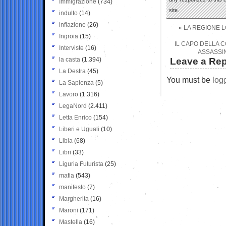
Immigrazione
(734)
site.
indulto
(14)
inflazione
(26)
«
LA REGIONE L
Ingroia
(15)
IL CAPO DELLA C
Interviste
(16)
ASSASSIN
la casta
(1.394)
Leave a Rep
La Destra
(45)
You must be
log
La Sapienza
(5)
Lavoro
(1.316)
LegaNord
(2.411)
Letta Enrico
(154)
Liberi e Uguali
(10)
Libia
(68)
Libri
(33)
Liguria Futurista
(25)
mafia
(543)
manifesto
(7)
Margherita
(16)
Maroni
(171)
Mastella
(16)