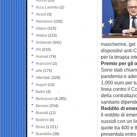
Aborto
(20)
Acca Larentia
(2)
Alcool
(3)
Alemanno
(150)
Alfano
(315)
Alitalia
(123)
Ambiente
(341)
mascherine, gel di
AN
(210)
dispositivi anti-
per la terapia in
Animali
(74)
Premio per gli o
Arancioni
(2)
Sono stati chiama
arte
(175)
pandemia e adess
Attentato
(329)
1.000 euro per tut
Auguri
(13)
linea contro il 
Batini
(3)
della contrattazi
Berlusconi
(4.295)
sanitario dipende
Bersani
(234)
Reddito di eme
Biasotti
(12)
Il reddito di eme
Boldrini
(4)
sussidi con un li
Bossi
(1.221)
quote tra 400 e
presentata entro 
Brambilla
(38)