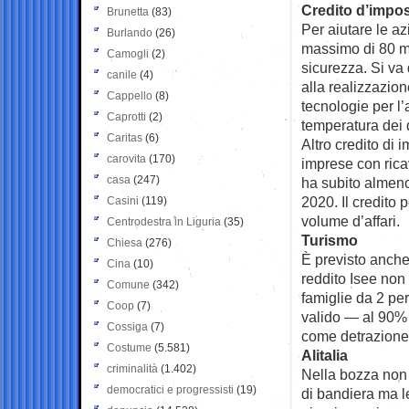
Credito d’impo
Brunetta
(83)
Per aiutare le a
Burlando
(26)
massimo di 80 mi
Camogli
(2)
sicurezza. Si va d
canile
(4)
alla realizzazion
Cappello
(8)
tecnologie per l’
Caprotti
(2)
temperatura dei 
Caritas
(6)
Altro credito di 
carovita
(170)
imprese con ricav
casa
(247)
ha subito almeno 
2020. Il credito 
Casini
(119)
volume d’affari.
Centrodestra in Liguria
(35)
Turismo
Chiesa
(276)
È previsto anche
Cina
(10)
reddito Isee non
Comune
(342)
famiglie da 2 per
Coop
(7)
valido — al 90% 
Cossiga
(7)
come detrazione 
Costume
(5.581)
Alitalia
criminalità
(1.402)
Nella bozza non 
democratici e progressisti
(19)
di bandiera ma l