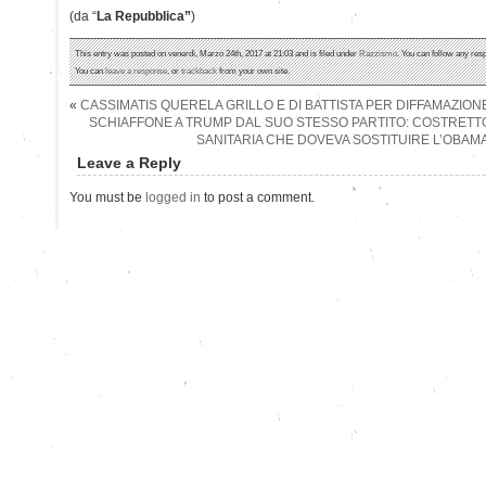
(da “
La Repubblica”
)
This entry was posted on venerdì, Marzo 24th, 2017 at 21:03 and is filed under
Razzismo
. You can follow any res
You can
leave a response
, or
trackback
from your own site.
«
CASSIMATIS QUERELA GRILLO E DI BATTISTA PER DIFFAMAZION
SCHIAFFONE A TRUMP DAL SUO STESSO PARTITO: COSTRETTO
SANITARIA CHE DOVEVA SOSTITUIRE L’OBAM
Leave a Reply
You must be
logged in
to post a comment.