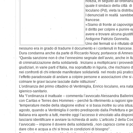
notizia, in seguito all’ordina
quale il sindaco della città d
Ioculano (Pd), vieta la distrib
I denunciati in realtà sarebbero
francese.
«Siamo di fronte al capovolgim
il diritto per colpire e punire
avere e trovare alcuna giustif
Antigone Patrizio Gonnella.
Uno dei fermati si è rifiutato
nessuno era in grado di tradurre il documento e i contenuti in francese.
Dura condanna anche da parte di Riccardo Noury, portavoce di Amnesty I
“Questa sanzione non è che l’ennesimo segnale dell’avvio, anche in Ita
di criminalizzazione della solidarietà . Iniziano a moltiplicarsi i provve
giudiziari, in varie parti d’Italia, ma soprattutto in liguria, che rischiano
nei confronti di chi intende manifestare solidarietà nel modo più pratic
l’effetto paradossale di andare a colpire persone e associazioni che s
colmare le gravi lacune lasciate dalle istituzioni”.
L’ordinanza del primo cittadino di Ventimiglia, Enrico Ioculano, era na
igienico-sanitario.
Ma “l’ordinanza è inattuale – commenta l’avvocato Alessandra Ballerini
con Caritas e Terres des Hommes – perchè fa riferimento a ragioni igien
‘temperature medie della stagione estiva’ e si basa inoltre su una situa
agosto, quando a Ventimiglia il centro predisposto dalla Prefettura e g
Italiana era aperto a tutti, mentre oggi l’accesso è vincolato alla disponib
lasciarsi identificare e avviare la richiesta di asilo. L’articolo 2 della C
l’avvocato – impone il dovere della solidarietà , non capisco come si p
dare cibo e acqua a chi si trova in condizioni di bisogno” .