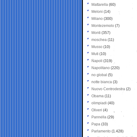
Mattarella
(60)
Meloni
(14)
Milano
(300)
Montezemolo
(7)
Monti
(357)
moschea
(11)
Musso
(10)
Muti
(10)
Napoli
(319)
Napolitano
(220)
no global
(5)
notte bianca
(3)
Nuovo Centrodestra
(2)
Obama
(11)
olimpiadi
(40)
Oliveri
(4)
Pannella
(29)
Papa
(33)
Parlamento
(1.428)