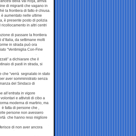
rancesi della Val Roja, arriva
cine di migranti che vagano in
è la frontiera di fatto è chiusa.
a è aumentato nelle ultime
, è presente posto di polizia
l ricollocamento in altri centri
nzione di passare la frontiera
 d’Italia, da settimane molti
dorme in strada può ora
ziato “Ventimiglia Con-Fine
zati” a dichiarare che il
inaio di pasti in strada, si
ge che “verrà segnalato in stato
o per aver somministrato senza
dinanza del Sindaco di
 all’entrata in vigore
lontari e attivisti di cibo a
 forma moderna di martirio, ma
è fatta di persone che ,
quelle persone non avessero
bertà che hanno reso migliore
riferisce di non aver ancora