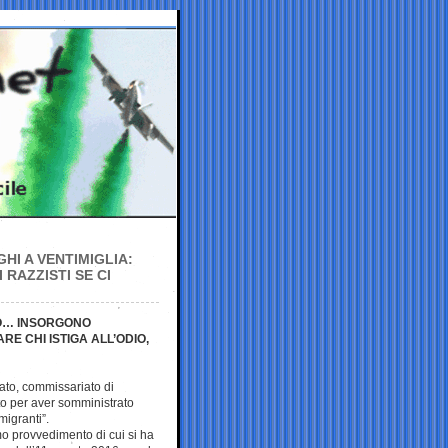
HI A VENTIMIGLIA:
 RAZZISTI SE CI
CO… INSORGONO
E CHI ISTIGA ALL’ODIO,
tato, commissariato di
ato per aver somministrato
migranti”.
mo provvedimento di cui si ha