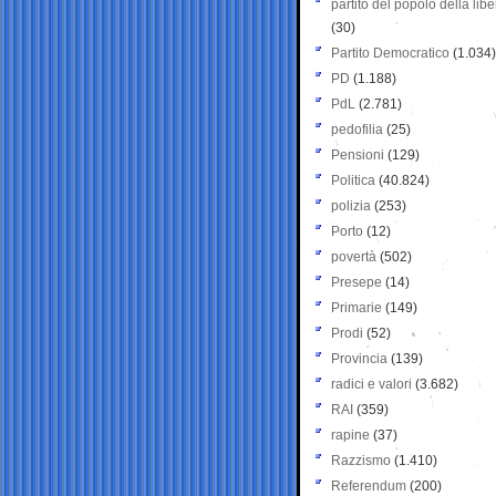
partito del popolo della libe
(30)
Partito Democratico
(1.034)
PD
(1.188)
PdL
(2.781)
pedofilia
(25)
Pensioni
(129)
Politica
(40.824)
polizia
(253)
Porto
(12)
povertà
(502)
Presepe
(14)
Primarie
(149)
Prodi
(52)
Provincia
(139)
radici e valori
(3.682)
RAI
(359)
rapine
(37)
Razzismo
(1.410)
Referendum
(200)