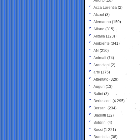
Aborto
(20)
Acca Larentia
(2)
Alcool
(3)
Alemanno
(150)
Alfano
(315)
Alitalia
(123)
Ambiente
(341)
AN
(210)
Animali
(74)
Arancioni
(2)
arte
(175)
Attentato
(329)
Auguri
(13)
Batini
(3)
Berlusconi
(4.295)
Bersani
(234)
Biasotti
(12)
Boldrini
(4)
Bossi
(1.221)
Brambilla
(38)