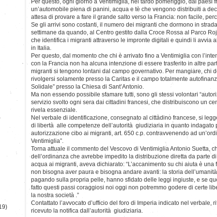
Per questo, ogni giorno a Ventimiglia, nel tardo pomeriggio, dai paesi f
un’automobile piena di panini, acqua e tè che vengono distribuiti a de
attesa di provare a fare il grande salto verso la Francia: non facile, perch
Se gli arrivi sono costanti, il numero dei migranti che dormono in strad
settimane da quando, al Centro gestito dalla Croce Rossa al Parco Roja
che identifica i migranti attraverso le impronte digitali e quindi li avvia a
in Italia.
Per questo, dal momento che chi è arrivato fino a Ventimiglia con l’inte
con la Francia non ha alcuna intenzione di essere trasferito in altre parti
migranti si tengono lontani dal campo governativo. Per mangiare, chi 
rivolgersi solamente presso la Caritas e il campo totalmente autofinan
Solidale” presso la Chiesa di Sant’Antonio.
Ma non essendo possibile sfamare tutti, sono gli stessi volontari “autoriz
servizio svolto ogni sera dai cittadini francesi, che distribuiscono un cent
rivela essenziale.
)
Nel verbale di identificazione, consegnato al cittadino francese, si leg
di libertà alle competenze dell’autorità giudiziaria in quanto indagat
autorizzazione cibo ai migranti, art. 650 c.p. contravvenendo ad un’or
Ventimiglia”.
Torna attuale il commento del Vescovo di Ventimiglia Antonio Suetta, che
dell’ordinanza che avrebbe impedito la distribuzione diretta da parte di vo
acqua ai migranti, aveva dichiarato: “L’accanimento su chi aiuta è una
non bisogna aver paura e bisogna andare avanti: la storia dell’umanità 
pagando sulla propria pelle, hanno sfidato delle leggi ingiuste, e se 
fatto questi passi coraggiosi noi oggi non potremmo godere di certe li
la nostra società .”
Contattato l’avvocato d’ufficio del foro di Imperia indicato nel verbale, 
19)
ricevuto la notifica dall’autorità giudiziaria.