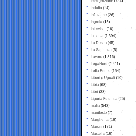
Immigrazione
(734)
indulto
(14)
inflazione
(26)
Ingroia
(15)
Interviste
(16)
la casta
(1.394)
La Destra
(45)
La Sapienza
(5)
Lavoro
(1.316)
LegaNord
(2.411)
Letta Enrico
(154)
Liberi e Uguali
(10)
Libia
(68)
Libri
(33)
Liguria Futurista
(25)
mafia
(543)
manifesto
(7)
Margherita
(16)
Maroni
(171)
Mastella
(16)