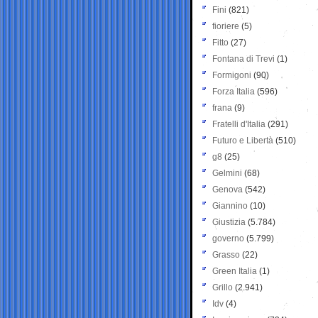
Fini
(821)
fioriere
(5)
Fitto
(27)
Fontana di Trevi
(1)
Formigoni
(90)
Forza Italia
(596)
frana
(9)
Fratelli d'Italia
(291)
Futuro e Libertà
(510)
g8
(25)
Gelmini
(68)
Genova
(542)
Giannino
(10)
Giustizia
(5.784)
governo
(5.799)
Grasso
(22)
Green Italia
(1)
Grillo
(2.941)
Idv
(4)