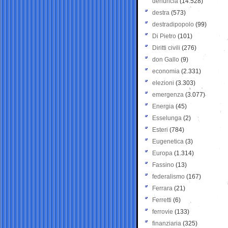
denuncia
(14.528)
destra
(573)
destradipopolo
(99)
Di Pietro
(101)
Diritti civili
(276)
don Gallo
(9)
economia
(2.331)
elezioni
(3.303)
emergenza
(3.077)
Energia
(45)
Esselunga
(2)
Esteri
(784)
Eugenetica
(3)
Europa
(1.314)
Fassino
(13)
federalismo
(167)
Ferrara
(21)
Ferretti
(6)
ferrovie
(133)
finanziaria
(325)