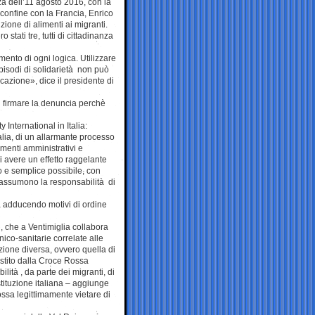
nza dell’11 agosto 2016, con la
i confine con la Francia, Enrico
uzione di alimenti ai migranti.
 stati tre, tutti di cittadinanza
ento di ogni logica. Utilizzare
 episodi di solidarietà non può
icazione», dice il presidente di
 di firmare la denuncia perchè
nternational in Italia:
lia, di un allarmante processo
dimenti amministrativi e
 di avere un effetto raggelante
o e semplice possibile, con
i assumono la responsabilità di
ta adducendo motivi di ordine
, che a Ventimiglia collabora
ico-sanitarie correlate alle
zione diversa, ovvero quella di
estito dalla Croce Rossa
ilità , da parte dei migranti, di
ostituzione italiana – aggiunge
ossa legittimamente vietare di