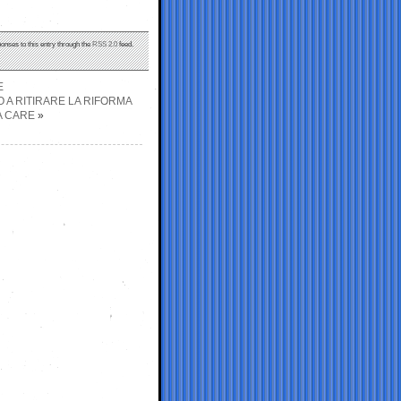
ponses to this entry through the
RSS 2.0
feed.
E
 A RITIRARE LA RIFORMA
A CARE
»