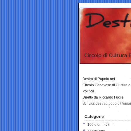
Destra di Popolo.net
Circolo Genovese di Cultura e
Politica
Diretto da Riccardo Fucile
Scrivici: destradipopolo@gma
Categorie
100 giorni
(5)