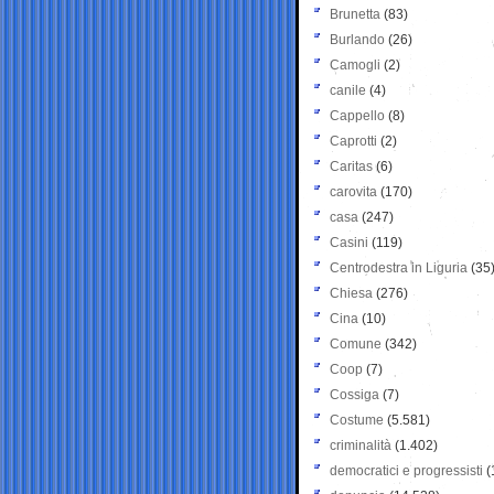
Brunetta
(83)
Burlando
(26)
Camogli
(2)
canile
(4)
Cappello
(8)
Caprotti
(2)
Caritas
(6)
carovita
(170)
casa
(247)
Casini
(119)
Centrodestra in Liguria
(35
Chiesa
(276)
Cina
(10)
Comune
(342)
Coop
(7)
Cossiga
(7)
Costume
(5.581)
criminalità
(1.402)
democratici e progressisti
(