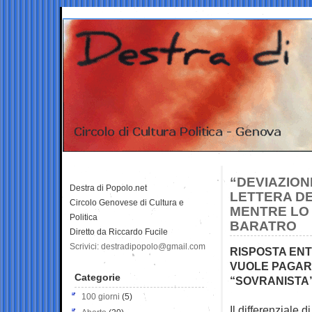
“DEVIAZION
Destra di Popolo.net
LETTERA D
Circolo Genovese di Cultura e
MENTRE LO 
Politica
BARATRO
Diretto da Riccardo Fucile
Scrivici: destradipopolo@gmail.com
RISPOSTA ENTR
VUOLE PAGARE
Categorie
“SOVRANISTA
100 giorni
(5)
Il differenziale