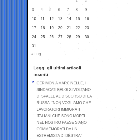
1
2
3
4
5
6
7
8
9
10
11
12
13
14
15
16
17
18
19
20
21
22
23
24
25
26
27
28
29
30
31
« Lug
Leggi gli ultimi articoli
inseriti
CERIMONIA MARCINELLE, I
SINDACATI BELGI SI VOLTANO
DI SPALLE AL DISCORSO DI LA
RUSSA: “NON VOGLIAMO CHE
LAVORATORI IMMIGRATI
ITALIANI CHE SONO MORTI
NEL NOSTRO PAESE SIANO
COMMEMORATI DA UN
ESTREMISTA DI DESTRA”