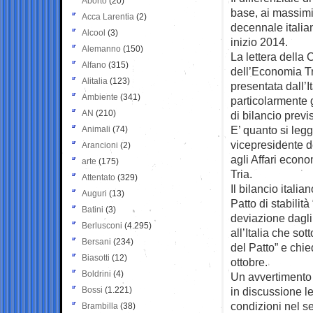
Aborto
(20)
base, ai
massimi
Acca Larentia
(2)
decennale italia
Alcool
(3)
inizio 2014.
Alemanno
(150)
La lettera della
Alfano
(315)
dell’Economia Tr
Alitalia
(123)
presentata dall’
Ambiente
(341)
particolarmente g
AN
(210)
di bilancio previs
E’ quanto si legg
Animali
(74)
vicepresidente 
Arancioni
(2)
agli Affari econ
arte
(175)
Tria.
Attentato
(329)
Il bilancio itali
Auguri
(13)
Patto di stabilit
Batini
(3)
deviazione dagli 
Berlusconi
(4.295)
all’Italia che so
Bersani
(234)
del Patto” e chie
Biasotti
(12)
ottobre.
Boldrini
(4)
Un avvertimento a
Bossi
(1.221)
in discussione l
condizioni nel se
Brambilla
(38)