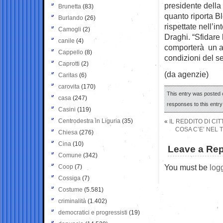
presidente della
Brunetta
(83)
quanto riporta B
Burlando
(26)
rispettate nell’in
Camogli
(2)
Draghi. “Sfidare
canile
(4)
comporterà un al
Cappello
(8)
condizioni del se
Caprotti
(2)
(da agenzie)
Caritas
(6)
carovita
(170)
This entry was posted o
casa
(247)
responses to this entr
Casini
(119)
Centrodestra in Liguria
(35)
«
IL REDDITO DI CI
COSA C’E’ NEL 
Chiesa
(276)
Cina
(10)
Leave a Rep
Comune
(342)
You must be
log
Coop
(7)
Cossiga
(7)
Costume
(5.581)
criminalità
(1.402)
democratici e progressisti
(19)