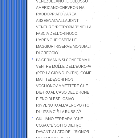
VENEZUELANO .IL COLOSSO
AMERICANO CHEVRON HA
RADDOPPIATO L’AREA
ASSEGNATA ALLA JOINT
VENTURE “PETROPIAR” NELLA
FASCIA DELL’ORINOCO,
L’AREA CHE OSPITA LE
MAGGIORI RISERVE MONDIALI
DI GREGGIO
LA GERMANIA SI CONFERMA IL
VENTRE MOLLE DELL’EUROPA
(PER LA GIOIA DI PUTIN). COME
MAI I TEDESCHI NON
VOGLIONO AMMETTERE CHE
DIETRO AL CASO DEL DRONE
PIENO DI ESPLOSIVO
RINVENUTO ALL’AEROPORTO
DI LIPSIA C’È LA RUSSIA?
GIULIANO FERRARA: ’CHE
COSA C’È SOTTO DIETRO
DAVANTI A LATO DEL “SIGNOR