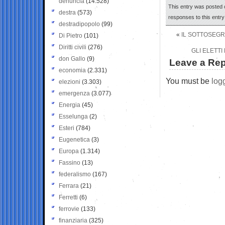
denuncia
(14.528)
This entry was posted 
destra
(573)
responses to this entr
destradipopolo
(99)
«
IL SOTTOSEGRE
Di Pietro
(101)
Diritti civili
(276)
GLI ELETT
don Gallo
(9)
Leave a Rep
economia
(2.331)
You must be
log
elezioni
(3.303)
emergenza
(3.077)
Energia
(45)
Esselunga
(2)
Esteri
(784)
Eugenetica
(3)
Europa
(1.314)
Fassino
(13)
federalismo
(167)
Ferrara
(21)
Ferretti
(6)
ferrovie
(133)
finanziaria
(325)