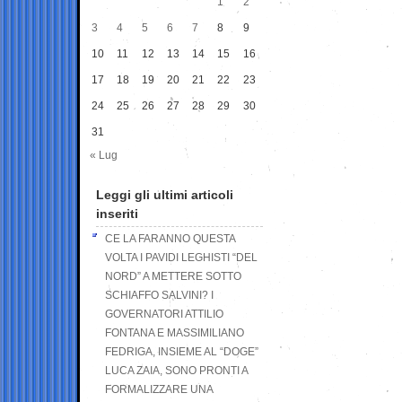
1
2
3
4
5
6
7
8
9
10
11
12
13
14
15
16
17
18
19
20
21
22
23
24
25
26
27
28
29
30
31
« Lug
Leggi gli ultimi articoli
inseriti
CE LA FARANNO QUESTA
VOLTA I PAVIDI LEGHISTI “DEL
NORD” A METTERE SOTTO
SCHIAFFO SALVINI? I
GOVERNATORI ATTILIO
FONTANA E MASSIMILIANO
FEDRIGA, INSIEME AL “DOGE”
LUCA ZAIA, SONO PRONTI A
FORMALIZZARE UNA