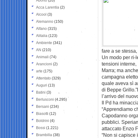
Aborto
(20)
Acca Larentia
(2)
Alcool
(3)
Alemanno
(150)
Alfano
(315)
Alitalia
(123)
Ambiente
(341)
AN
(210)
fare a se stessa,
Un modo per ri-leg
Animali
(74)
tensioni interne,
Arancioni
(2)
Marra; ma anche 
arte
(175)
campagna elettora
Attentato
(329)
quale aveva sì a
Auguri
(13)
di Beppe Grillo.
Batini
(3)
l’arrivo del nuov
Berlusconi
(4.295)
Il Pd ha minaccia
Bersani
(234)
“Apprendiamo che
Biasotti
(12)
Capodanno organ
Boldrini
(4)
pubblici. Speriam
Bossi
(1.221)
attaccato Enzo F
“Non si capisce i
Brambilla
(38)