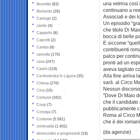
una vetrina così 
Brunetta
(83)
continuano a non 
Burlando
(26)
Associati e dei l
Camogli
(2)
Un episodio “gra
canile
(4)
che titolo Di Mai
Cappello
(8)
bocca di belle pa
Caprotti
(2)
E siccome “quell
Caritas
(6)
contribuenti rom
carovita
(170)
palco per contin
casa
(247)
pronti ad un espo
aveva tagliato c
Casini
(119)
Alla fine arriva
Centrodestra in Liguria
(35)
sarà al Circo Mas
Chiesa
(276)
Nessun discorso 
Cina
(10)
“Dove Di Maio de
Comune
(342)
che il candidato
Coop
(7)
pubblicamente ch
Cossiga
(7)
Roma al Circo M
Costume
(5.581)
che è dei romani”
criminalità
(1.402)
(da agenzie)
democratici e progressisti
(19)