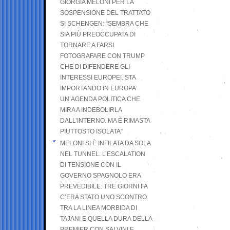
GIORGIA MELONI PER LA
SOSPENSIONE DEL TRATTATO
SI SCHENGEN: “SEMBRA CHE
SIA PIÙ PREOCCUPATA DI
TORNARE A FARSI
FOTOGRAFARE CON TRUMP
CHE DI DIFENDERE GLI
INTERESSI EUROPEI. STA
IMPORTANDO IN EUROPA
UN’AGENDA POLITICA CHE
MIRA A INDEBOLIRLA
DALL’INTERNO. MA È RIMASTA
PIUTTOSTO ISOLATA”
MELONI SI È INFILATA DA SOLA
NEL TUNNEL. L’ESCALATION
DI TENSIONE CON IL
GOVERNO SPAGNOLO ERA
PREVEDIBILE: TRE GIORNI FA
C’ERA STATO UNO SCONTRO
TRA LA LINEA MORBIDA DI
TAJANI E QUELLA DURA DELLA
PREMIER CON SALVINI E