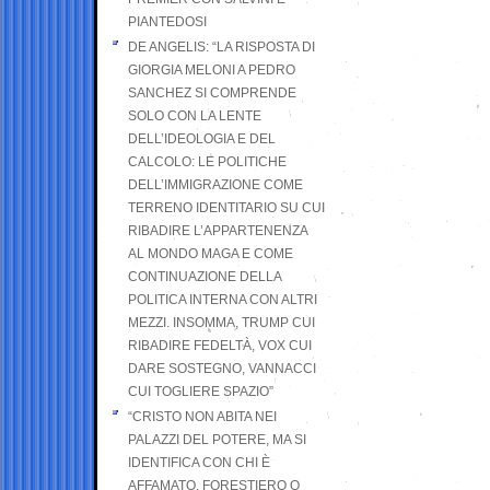
PIANTEDOSI
DE ANGELIS: “LA RISPOSTA DI
GIORGIA MELONI A PEDRO
SANCHEZ SI COMPRENDE
SOLO CON LA LENTE
DELL’IDEOLOGIA E DEL
CALCOLO: LE POLITICHE
DELL’IMMIGRAZIONE COME
TERRENO IDENTITARIO SU CUI
RIBADIRE L’APPARTENENZA
AL MONDO MAGA E COME
CONTINUAZIONE DELLA
POLITICA INTERNA CON ALTRI
MEZZI. INSOMMA, TRUMP CUI
RIBADIRE FEDELTÀ, VOX CUI
DARE SOSTEGNO, VANNACCI
CUI TOGLIERE SPAZIO”
“CRISTO NON ABITA NEI
PALAZZI DEL POTERE, MA SI
IDENTIFICA CON CHI È
AFFAMATO, FORESTIERO O