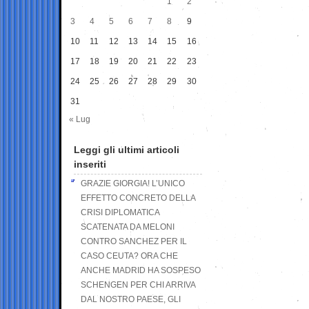
1
2
3
4
5
6
7
8
9
10
11
12
13
14
15
16
17
18
19
20
21
22
23
24
25
26
27
28
29
30
31
« Lug
Leggi gli ultimi articoli
inseriti
GRAZIE GIORGIA! L’UNICO
EFFETTO CONCRETO DELLA
CRISI DIPLOMATICA
SCATENATA DA MELONI
CONTRO SANCHEZ PER IL
CASO CEUTA? ORA CHE
ANCHE MADRID HA SOSPESO
SCHENGEN PER CHI ARRIVA
DAL NOSTRO PAESE, GLI