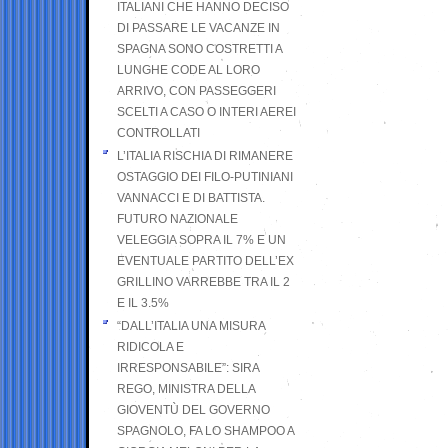
ITALIANI CHE HANNO DECISO
DI PASSARE LE VACANZE IN
SPAGNA SONO COSTRETTI A
LUNGHE CODE AL LORO
ARRIVO, CON PASSEGGERI
SCELTI A CASO O INTERI AEREI
CONTROLLATI
L’ITALIA RISCHIA DI RIMANERE
OSTAGGIO DEI FILO-PUTINIANI
VANNACCI E DI BATTISTA.
FUTURO NAZIONALE
VELEGGIA SOPRA IL 7% E UN
EVENTUALE PARTITO DELL’EX
GRILLINO VARREBBE TRA IL 2
E IL 3.5%
“DALL’ITALIA UNA MISURA
RIDICOLA E
IRRESPONSABILE”: SIRA
REGO, MINISTRA DELLA
GIOVENTÙ DEL GOVERNO
SPAGNOLO, FA LO SHAMPOO A