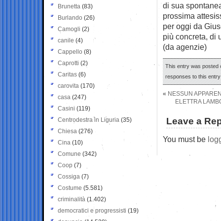
di sua spontanea
Brunetta
(83)
prossima attesis
Burlando
(26)
per oggi da Gius
Camogli
(2)
più concreta, di 
canile
(4)
(da agenzie)
Cappello
(8)
Caprotti
(2)
This entry was posted 
Caritas
(6)
responses to this entr
carovita
(170)
«
NESSUN APPAREN
casa
(247)
ELETTRA LAMBO
Casini
(119)
Leave a Rep
Centrodestra in Liguria
(35)
Chiesa
(276)
You must be
log
Cina
(10)
Comune
(342)
Coop
(7)
Cossiga
(7)
Costume
(5.581)
criminalità
(1.402)
democratici e progressisti
(19)