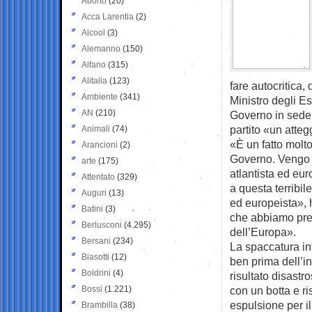
Aborto
(20)
Acca Larentia
(2)
Alcool
(3)
Alemanno
(150)
Alfano
(315)
Alitalia
(123)
fare autocritica,
Ambiente
(341)
Ministro degli Es
AN
(210)
Governo in sede 
partito «un atte
Animali
(74)
«È un fatto molto
Arancioni
(2)
Governo. Vengo a
arte
(175)
atlantista ed eur
Attentato
(329)
a questa terribil
Auguri
(13)
ed europeista», 
Batini
(3)
che abbiamo preci
Berlusconi
(4.295)
dell’Europa».
Bersani
(234)
La spaccatura in
Biasotti
(12)
ben prima dell’i
Boldrini
(4)
risultato disastr
Bossi
(1.221)
con un botta e ri
espulsione per i
Brambilla
(38)