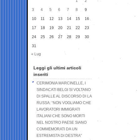
1
2
3
4
5
6
7
8
9
10
11
12
13
14
15
16
17
18
19
20
21
22
23
24
25
26
27
28
29
30
31
« Lug
Leggi gli ultimi articoli
inseriti
CERIMONIA MARCINELLE, I
SINDACATI BELGI SI VOLTANO
DI SPALLE AL DISCORSO DI LA
RUSSA: “NON VOGLIAMO CHE
LAVORATORI IMMIGRATI
ITALIANI CHE SONO MORTI
NEL NOSTRO PAESE SIANO
COMMEMORATI DA UN
ESTREMISTA DI DESTRA”