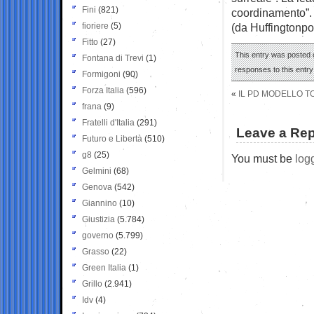
Fini
(821)
coordinamento”.
fioriere
(5)
(da Huffingtonpo
Fitto
(27)
This entry was posted o
Fontana di Trevi
(1)
responses to this entr
Formigoni
(90)
Forza Italia
(596)
«
IL PD MODELLO T
frana
(9)
Fratelli d'Italia
(291)
Leave a Rep
Futuro e Libertà
(510)
g8
(25)
You must be
log
Gelmini
(68)
Genova
(542)
Giannino
(10)
Giustizia
(5.784)
governo
(5.799)
Grasso
(22)
Green Italia
(1)
Grillo
(2.941)
Idv
(4)