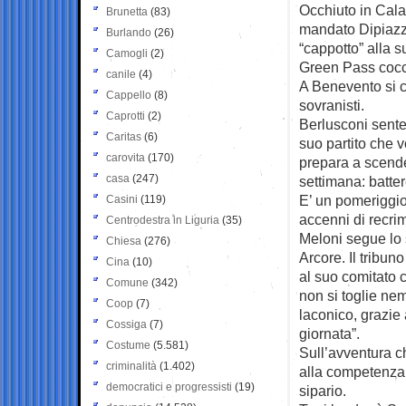
Occhiuto in Calab
Brunetta
(83)
mandato Dipiazza 
Burlando
(26)
“cappotto” alla 
Camogli
(2)
Green Pass cocco
canile
(4)
A Benevento si 
Cappello
(8)
sovranisti.
Caprotti
(2)
Berlusconi sente 
Caritas
(6)
suo partito che v
carovita
(170)
prepara a scende
casa
(247)
settimana: batter
E’ un pomeriggio
Casini
(119)
accenni di recrim
Centrodestra in Liguria
(35)
Meloni segue lo s
Chiesa
(276)
Arcore. Il tribun
Cina
(10)
al suo comitato c’
Comune
(342)
non si toglie ne
Coop
(7)
laconico, grazie 
Cossiga
(7)
giornata”.
Costume
(5.581)
Sull’avventura ch
criminalità
(1.402)
alla competenza 
democratici e progressisti
(19)
sipario.