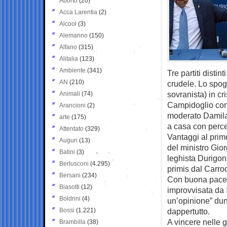
Aborto
(20)
Acca Larentia
(2)
Alcool
(3)
Alemanno
(150)
Alfano
(315)
Alitalia
(123)
Ambiente
(341)
Tre partiti distin
AN
(210)
crudele. Lo spogl
sovranista) in cr
Animali
(74)
Campidoglio con v
Arancioni
(2)
moderato Damilano
arte
(175)
a casa con perce
Attentato
(329)
Vantaggi al prim
Auguri
(13)
del ministro Gior
Batini
(3)
leghista Durigon,
Berlusconi
(4.295)
primis dal Carro
Bersani
(234)
Con buona pace d
Biasotti
(12)
improvvisata da 
Boldrini
(4)
un’opinione” dun
Bossi
(1.221)
dappertutto.
A vincere nelle g
Brambilla
(38)