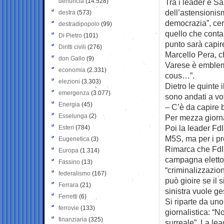
denuncia
(14.528)
Tra i leader è Sa
dell’astensionism
destra
(573)
democrazia”, cer
destradipopolo
(99)
quello che conta 
Di Pietro
(101)
punto sarà capi
Diritti civili
(276)
Marcello Pera, ch
don Gallo
(9)
Varese è emblema
economia
(2.331)
cous…”.
elezioni
(3.303)
Dietro le quinte 
emergenza
(3.077)
sono andati a vo
Energia
(45)
– C’è da capire 
Esselunga
(2)
Per mezza giorna
Poi la leader FdI
Esteri
(784)
M5S, ma per i pro
Eugenetica
(3)
Rimarca che FdI è
Europa
(1.314)
campagna elettora
Fassino
(13)
“criminalizzazio
federalismo
(167)
può gioire se il 
Ferrara
(21)
sinistra vuole ges
Ferretti
(6)
Si riparte da uno
ferrovie
(133)
giornalistica: “
finanziaria
(325)
surreale”. La lea