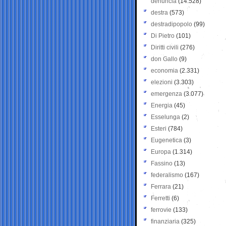
denuncia
(14.528)
destra
(573)
destradipopolo
(99)
Di Pietro
(101)
Diritti civili
(276)
don Gallo
(9)
economia
(2.331)
elezioni
(3.303)
emergenza
(3.077)
Energia
(45)
Esselunga
(2)
Esteri
(784)
Eugenetica
(3)
Europa
(1.314)
Fassino
(13)
federalismo
(167)
Ferrara
(21)
Ferretti
(6)
ferrovie
(133)
finanziaria
(325)