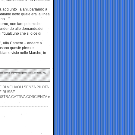
ha aggiunto Tajani, parlando a
biamo detto quale era la linea
tano…”.
sterno, non fare polemiche
rispondendo alle domande dei
ui “qualcuno che si dice di
ro’, alla Camera – andare a
 usano queste piccole
abbiamo visto nelle Marche, in
ses to this entry through the
RSS 2.0
feed. You
DI VELIVOLI SENZA PILOTA
E RUSSE
OSTRA CATTIVA COSCIENZA
»