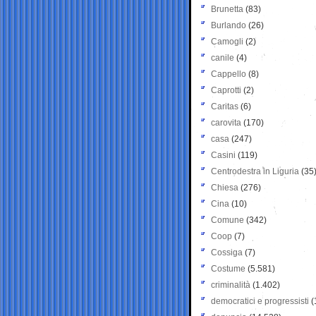
Brunetta
(83)
Burlando
(26)
Camogli
(2)
canile
(4)
Cappello
(8)
Caprotti
(2)
Caritas
(6)
carovita
(170)
casa
(247)
Casini
(119)
Centrodestra in Liguria
(35
Chiesa
(276)
Cina
(10)
Comune
(342)
Coop
(7)
Cossiga
(7)
Costume
(5.581)
criminalità
(1.402)
democratici e progressisti
(