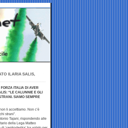
O ILARIA SALIS,
FORZA ITALIA DI AVER
LIS: “LE CALUNNIE E GLI
 STRANI. SIAMO SEMPRE
 non li accettiamo. Non c’è
hi strani”.
Antonio Tajani, rispondendo alle
etario della Lega Matteo
 di ‘centrodestra’ ha votato per