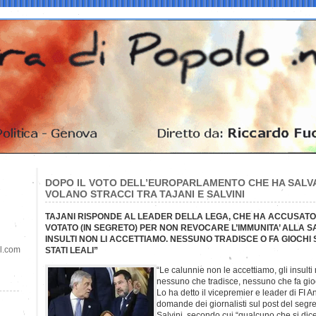
DOPO IL VOTO DELL’EUROPARLAMENTO CHE HA SALVAT
VOLANO STRACCI TRA TAJANI E SALVINI
TAJANI RISPONDE AL LEADER DELLA LEGA, CHE HA ACCUSATO 
VOTATO (IN SEGRETO) PER NON REVOCARE L’IMMUNITA’ ALLA SA
INSULTI NON LI ACCETTIAMO. NESSUNO TRADISCE O FA GIOCHI
il.com
STATI LEALI”
“Le calunnie non le accettiamo, gli insulti
nessuno che tradisce, nessuno che fa gioc
Lo ha detto il vicepremier e leader di FI 
domande dei giornalisti sul post del segr
Salvini, secondo cui “qualcuno che si dice