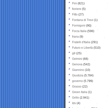
Fini
(821)
fioriere
(5)
Fitto
(27)
Fontana di Trevi
(1)
Formigoni
(90)
Forza Italia
(596)
frana
(9)
Fratelli d'Italia
(291)
Futuro e Libertà
(510)
g8
(25)
Gelmini
(68)
Genova
(542)
Giannino
(10)
Giustizia
(5.784)
governo
(5.799)
Grasso
(22)
Green Italia
(1)
Grillo
(2.941)
Idv
(4)