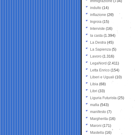
Immigrazione
(734)
indulto
(14)
inflazione
(26)
Ingroia
(15)
Interviste
(16)
la casta
(1.394)
La Destra
(45)
La Sapienza
(5)
Lavoro
(1.316)
LegaNord
(2.411)
Letta Enrico
(154)
Liberi e Uguali
(10)
Libia
(68)
Libri
(33)
Liguria Futurista
(25)
mafia
(543)
manifesto
(7)
Margherita
(16)
Maroni
(171)
Mastella
(16)