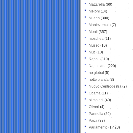
Mattarella
(60)
Meloni
(14)
Milano
(300)
Montezemolo
(7)
Monti
(357)
moschea
(11)
Musso
(10)
Muti
(10)
Napoli
(319)
Napolitano
(220)
no global
(5)
notte bianca
(3)
Nuovo Centrodestra
(2)
Obama
(11)
olimpiadi
(40)
Oliveri
(4)
Pannella
(29)
Papa
(33)
Parlamento
(1.428)