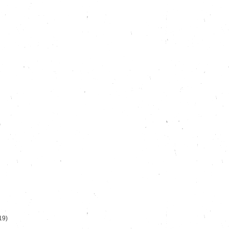
)
19)