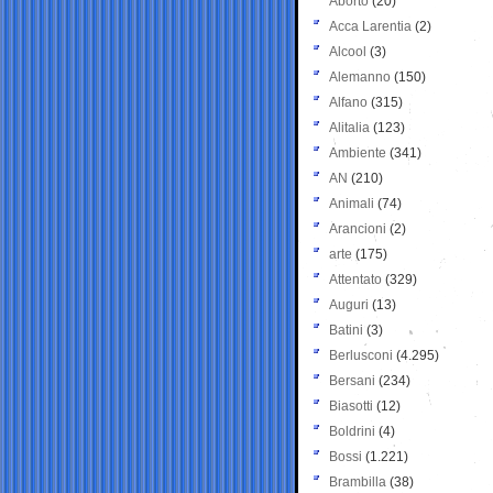
Aborto
(20)
Acca Larentia
(2)
Alcool
(3)
Alemanno
(150)
Alfano
(315)
Alitalia
(123)
Ambiente
(341)
AN
(210)
Animali
(74)
Arancioni
(2)
arte
(175)
Attentato
(329)
Auguri
(13)
Batini
(3)
Berlusconi
(4.295)
Bersani
(234)
Biasotti
(12)
Boldrini
(4)
Bossi
(1.221)
Brambilla
(38)