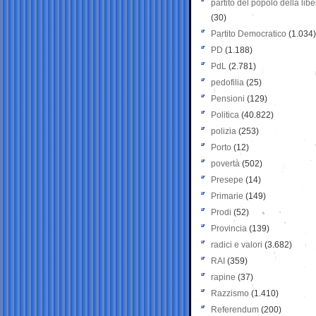
partito del popolo della libe
(30)
Partito Democratico
(1.034)
PD
(1.188)
PdL
(2.781)
pedofilia
(25)
Pensioni
(129)
Politica
(40.822)
polizia
(253)
Porto
(12)
povertà
(502)
Presepe
(14)
Primarie
(149)
Prodi
(52)
Provincia
(139)
radici e valori
(3.682)
RAI
(359)
rapine
(37)
Razzismo
(1.410)
Referendum
(200)