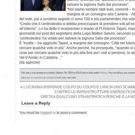
salvare la signora Salis dal processo”.
“Noi siamo sempre stati leali, coerenti – 
margine di un convegno alla Camera -. Ab
del voto, poi a scrutinio segreto ci sono 700 e più parlamentari che vo
“Credo che il centrodestra si debba preoccupare di prendere voti all’e
all’interno”. Lo ha detto il vicepremier e leader di FI Antonio Tajani, 
giornalisti sul post del segretario della Lega Matteo Salvini, secondo c
‘centrodestra’ ha votato per salvare la signora Salis dal processo”.
È “inutile – ha aggiunto Tajani, a margine del convegno ‘Città nel futu
cercare qualche voto in più”. Anche perché, ha proseguito, “quando si
cose per cercare qualche voto in più alla fine poi i voti si perdono, lo 
Val d’Aosta, in Calabria…”
(da agenzie)
This entry was posted on martedì, Ottobre 7th, 2025 at 20:22 and is filed under
Politica
. You can follow any respon
can
leave a response
, or
trackback
from your own site.
«
L’UCRAINA RISPONDE COLPO SU COLPO E LANCIA UNO SCIAME 
CONTRO LE INFRASTRUTTURE ENERGETICH
GRETA A QUALCUNO STA ANTIPATICA PERCHÉ È LA N
Leave a Reply
You must be
logged in
to post a comment.