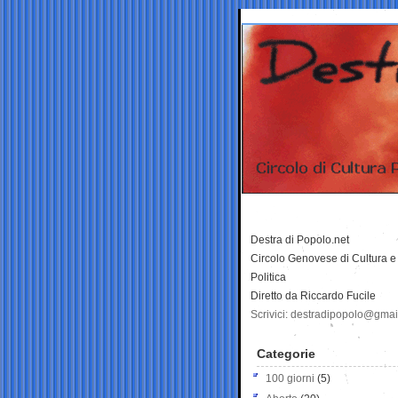
Destra di Popolo.net
Circolo Genovese di Cultura e
Politica
Diretto da Riccardo Fucile
Scrivici: destradipopolo@gma
Categorie
100 giorni
(5)