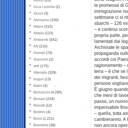
Aborto
(20)
le promesse di Gi
Acca Larentia
(2)
immigrazione no
Alcool
(3)
settimane ci si r
Alemanno
(150)
sbarchi – 126 mil
Alfano
(315)
– e continui scon
Alitalia
(123)
propria parte, pe
Ambiente
(341)
lamentati dai legh
AN
(210)
Archiviate le spa
propaganda sulle
Animali
(74)
accordi coi Paesi
Arancioni
(2)
ragionamento – di
arte
(175)
terra – è che se 
Attentato
(329)
dei migranti, fav
Auguri
(13)
persone vogliano 
Batini
(3)
È giugno quando 
Berlusconi
(4.295)
che mesi di lavo
Bersani
(234)
passo, un nuovo 
Biasotti
(12)
impensabile fino
Boldrini
(4)
– quella, tutta a
Bossi
(1.221)
cambieranno. A l
non ancora operat
Brambilla
(38)