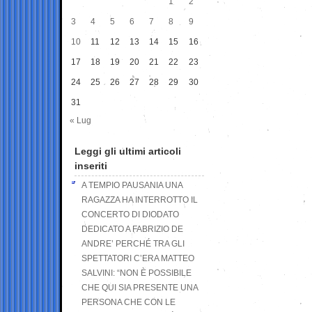
1
2
3
4
5
6
7
8
9
10
11
12
13
14
15
16
17
18
19
20
21
22
23
24
25
26
27
28
29
30
31
« Lug
Leggi gli ultimi articoli
inseriti
A TEMPIO PAUSANIA UNA
RAGAZZA HA INTERROTTO IL
CONCERTO DI DIODATO
DEDICATO A FABRIZIO DE
ANDRE’ PERCHÉ TRA GLI
SPETTATORI C’ERA MATTEO
SALVINI: “NON È POSSIBILE
CHE QUI SIA PRESENTE UNA
PERSONA CHE CON LE