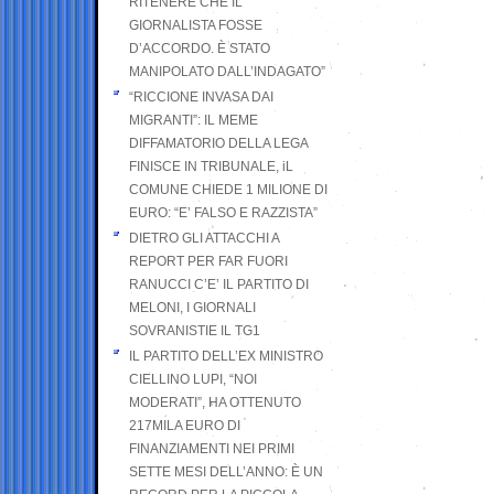
RITENERE CHE IL
GIORNALISTA FOSSE
D’ACCORDO. È STATO
MANIPOLATO DALL’INDAGATO”
“RICCIONE INVASA DAI
MIGRANTI”: IL MEME
DIFFAMATORIO DELLA LEGA
FINISCE IN TRIBUNALE, iL
COMUNE CHIEDE 1 MILIONE DI
EURO: “E’ FALSO E RAZZISTA”
DIETRO GLI ATTACCHI A
REPORT PER FAR FUORI
RANUCCI C’E’ IL PARTITO DI
MELONI, I GIORNALI
SOVRANISTIE IL TG1
IL PARTITO DELL’EX MINISTRO
CIELLINO LUPI, “NOI
MODERATI”, HA OTTENUTO
217MILA EURO DI
FINANZIAMENTI NEI PRIMI
SETTE MESI DELL’ANNO: È UN