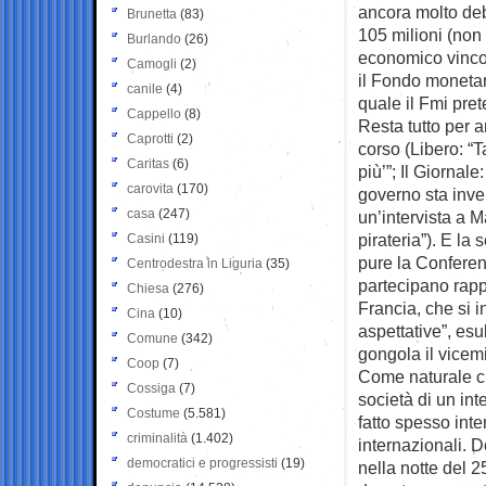
ancora molto deb
Brunetta
(83)
105 milioni (non 
Burlando
(26)
economico vincola
Camogli
(2)
il Fondo monetari
canile
(4)
quale il Fmi pre
Cappello
(8)
Resta tutto per 
Caprotti
(2)
corso (Libero: “T
Caritas
(6)
più’”; Il Giornale
carovita
(170)
governo sta inve
casa
(247)
un’intervista a M
pirateria”). E l
Casini
(119)
pure la Conferen
Centrodestra in Liguria
(35)
partecipano rapp
Chiesa
(276)
Francia, che si i
Cina
(10)
aspettative”, esul
Comune
(342)
gongola il vicemi
Coop
(7)
Come naturale ch
Cossiga
(7)
società di un int
Costume
(5.581)
fatto spesso inte
criminalità
(1.402)
internazionali. D
democratici e progressisti
(19)
nella notte del 2