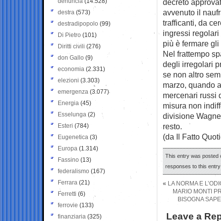
denuncia
(14.528)
decreto approvat
avvenuto il naufr
destra
(573)
trafficanti, da c
destradipopolo
(99)
ingressi regolari
Di Pietro
(101)
più è fermare gli
Diritti civili
(276)
Nel frattempo spa
don Gallo
(9)
degli irregolari
economia
(2.331)
se non altro sem
elezioni
(3.303)
marzo, quando av
emergenza
(3.077)
mercenari russi 
Energia
(45)
misura non indiff
Esselunga
(2)
divisione Wagner 
resto.
Esteri
(784)
(da Il Fatto Quot
Eugenetica
(3)
Europa
(1.314)
This entry was posted 
Fassino
(13)
responses to this entr
federalismo
(167)
Ferrara
(21)
«
LA NORMA E L’OD
MARIO MONTI PR
Ferretti
(6)
BISOGNA SAPE
ferrovie
(133)
Leave a Rep
finanziaria
(325)