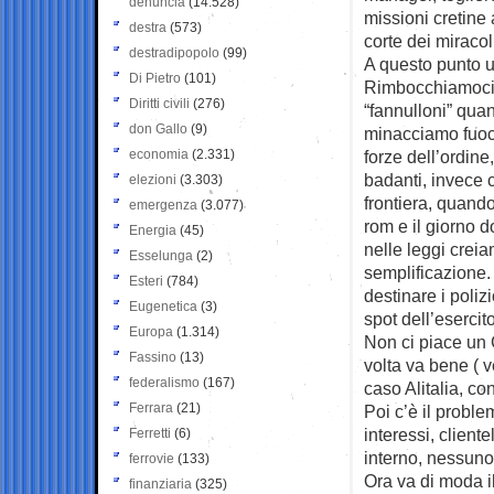
denuncia
(14.528)
missioni cretine 
destra
(573)
corte dei miracol
destradipopolo
(99)
A questo punto un
Di Pietro
(101)
Rimbocchiamoci tu
Diritti civili
(276)
“fannulloni” qua
don Gallo
(9)
minacciamo fuoco
economia
(2.331)
forze dell’ordine
badanti, invece 
elezioni
(3.303)
frontiera, quand
emergenza
(3.077)
rom e il giorno d
Energia
(45)
nelle leggi creia
Esselunga
(2)
semplificazione. 
Esteri
(784)
destinare i poliz
Eugenetica
(3)
spot dell’esercito
Europa
(1.314)
Non ci piace un 
Fassino
(13)
volta va bene ( ve
federalismo
(167)
caso Alitalia, co
Ferrara
(21)
Poi c’è il probl
interessi, cliente
Ferretti
(6)
interno, nessuno
ferrovie
(133)
Ora va di moda il
finanziaria
(325)