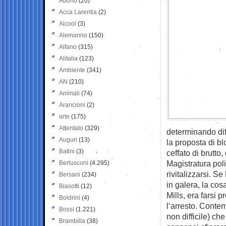
Aborto
(20)
Acca Larentia
(2)
Alcool
(3)
Alemanno
(150)
Alfano
(315)
Alitalia
(123)
Ambiente
(341)
AN
(210)
Animali
(74)
Arancioni
(2)
arte
(175)
Attentato
(329)
determinando dif
Auguri
(13)
la proposta di bl
Batini
(3)
ceffato di brutto
Magistratura pol
Berlusconi
(4.295)
rivitalizzarsi. 
Bersani
(234)
in galera, la cos
Biasotti
(12)
Mills, era farsi 
Boldrini
(4)
l’arresto. Cont
Bossi
(1.221)
non difficile) ch
Brambilla
(38)