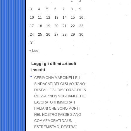
1
2
3
4
5
6
7
8
9
10
11
12
13
14
15
16
17
18
19
20
21
22
23
24
25
26
27
28
29
30
31
« Lug
Leggi gli ultimi articoli
inseriti
CERIMONIA MARCINELLE, I
SINDACATI BELGI SI VOLTANO
DI SPALLE AL DISCORSO DI LA
RUSSA: “NON VOGLIAMO CHE
LAVORATORI IMMIGRATI
ITALIANI CHE SONO MORTI
NEL NOSTRO PAESE SIANO
COMMEMORATI DA UN
ESTREMISTA DI DESTRA”