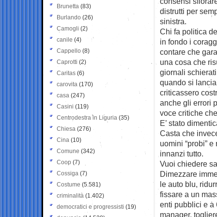
consensi sfiorare
Brunetta
(83)
distrutti per sem
Burlando
(26)
sinistra.
Camogli
(2)
Chi fa politica d
canile
(4)
in fondo i corag
Cappello
(8)
contare che garan
una cosa che ris
Caprotti
(2)
giornali schierat
Caritas
(6)
quando si lancia
carovita
(170)
criticassero cos
casa
(247)
anche gli errori 
Casini
(119)
voce critiche che
Centrodestra in Liguria
(35)
E’ stato dimentic
Chiesa
(276)
Casta che invece 
Cina
(10)
uomini “probi” e 
Comune
(342)
innanzi tutto.
Coop
(7)
Vuoi chiedere sac
Dimezzare immedi
Cossiga
(7)
le auto blu, ridu
Costume
(5.581)
fissare a un mass
criminalità
(1.402)
enti pubblici e a
democratici e progressisti
(19)
manager, togliere