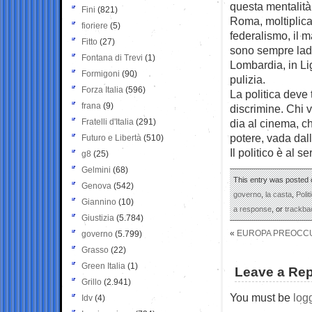
questa mentalità 
Fini
(821)
Roma, moltiplica
fioriere
(5)
federalismo, il ma
Fitto
(27)
sono sempre ladr
Fontana di Trevi
(1)
Lombardia, in Lig
Formigoni
(90)
pulizia.
Forza Italia
(596)
La politica deve 
frana
(9)
discrimine. Chi v
Fratelli d'Italia
(291)
dia al cinema, ch
potere, vada dall
Futuro e Libertà
(510)
Il politico è al 
g8
(25)
Gelmini
(68)
This entry was posted o
Genova
(542)
governo
,
la casta
,
Polit
Giannino
(10)
a response
, or
trackba
Giustizia
(5.784)
«
EUROPA PREOCCU
governo
(5.799)
Grasso
(22)
Green Italia
(1)
Leave a Rep
Grillo
(2.941)
You must be
log
Idv
(4)