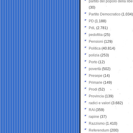
partito del popolo della libe
(30)
Partito Democratico
(1.034)
PD
(1.188)
PdL
(2.781)
pedofilia
(25)
Pensioni
(129)
Politica
(40.814)
polizia
(253)
Porto
(12)
povertà
(502)
Presepe
(14)
Primarie
(149)
Prodi
(52)
Provincia
(139)
radici e valori
(3.682)
RAI
(359)
rapine
(37)
Razzismo
(1.410)
Referendum
(200)