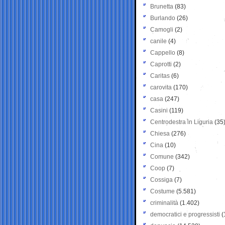
Brunetta
(83)
Burlando
(26)
Camogli
(2)
canile
(4)
Cappello
(8)
Caprotti
(2)
Caritas
(6)
carovita
(170)
casa
(247)
Casini
(119)
Centrodestra in Liguria
(35
Chiesa
(276)
Cina
(10)
Comune
(342)
Coop
(7)
Cossiga
(7)
Costume
(5.581)
criminalità
(1.402)
democratici e progressisti
(