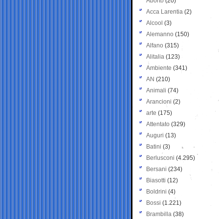
Aborto
(20)
Acca Larentia
(2)
Alcool
(3)
Alemanno
(150)
Alfano
(315)
Alitalia
(123)
Ambiente
(341)
AN
(210)
Animali
(74)
Arancioni
(2)
arte
(175)
Attentato
(329)
Auguri
(13)
Batini
(3)
Berlusconi
(4.295)
Bersani
(234)
Biasotti
(12)
Boldrini
(4)
Bossi
(1.221)
Brambilla
(38)