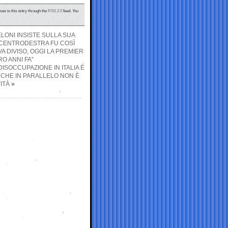
ses to this entry through the
RSS 2.0
feed. You
LONI INSISTE SULLA SUA
L CENTRODESTRA FU COSÌ
A DIVISO, OGGI LA PREMIER
O ANNI FA”
DISOCCUPAZIONE IN ITALIA È
È CHE IN PARALLELO NON È
ITÀ
»