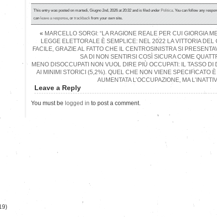
This entry was posted on martedì, Giugno 2nd, 2026 at 20:32 and is filed under
Politica
. You can follow any respon
can
leave a response
, or
trackback
from your own site.
«
MARCELLO SORGI: “LA RAGIONE REALE PER CUI GIORGIA ME
LEGGE ELETTORALE È SEMPLICE: NEL 2022 LA VITTORIA DE
FACILE, GRAZIE AL FATTO CHE IL CENTROSINISTRA SI PRESENTAV
SA DI NON SENTIRSI COSÌ SICURA COME QUATTR
MENO DISOCCUPATI NON VUOL DIRE PIÙ OCCUPATI: IL TASSO DI 
AI MINIMI STORICI (5,2%). QUEL CHE NON VIENE SPECIFICATO 
AUMENTATA L’OCCUPAZIONE, MA L’INATTIV
Leave a Reply
You must be
logged in
to post a comment.
)
19)