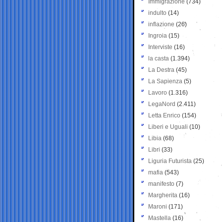
Immigrazione
(734)
indulto
(14)
inflazione
(26)
Ingroia
(15)
Interviste
(16)
la casta
(1.394)
La Destra
(45)
La Sapienza
(5)
Lavoro
(1.316)
LegaNord
(2.411)
Letta Enrico
(154)
Liberi e Uguali
(10)
Libia
(68)
Libri
(33)
Liguria Futurista
(25)
mafia
(543)
manifesto
(7)
Margherita
(16)
Maroni
(171)
Mastella
(16)