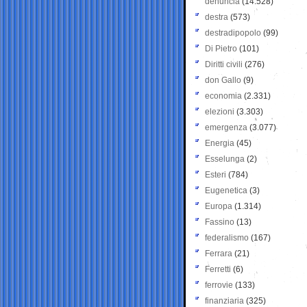
denuncia
(14.528)
destra
(573)
destradipopolo
(99)
Di Pietro
(101)
Diritti civili
(276)
don Gallo
(9)
economia
(2.331)
elezioni
(3.303)
emergenza
(3.077)
Energia
(45)
Esselunga
(2)
Esteri
(784)
Eugenetica
(3)
Europa
(1.314)
Fassino
(13)
federalismo
(167)
Ferrara
(21)
Ferretti
(6)
ferrovie
(133)
finanziaria
(325)