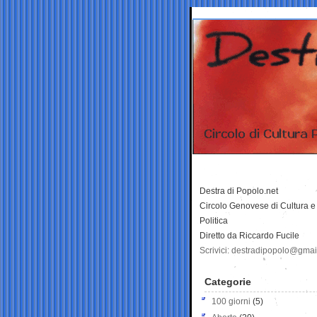
Destra di Popolo.net
Circolo Genovese di Cultura e
Politica
Diretto da Riccardo Fucile
Scrivici: destradipopolo@gma
Categorie
100 giorni
(5)