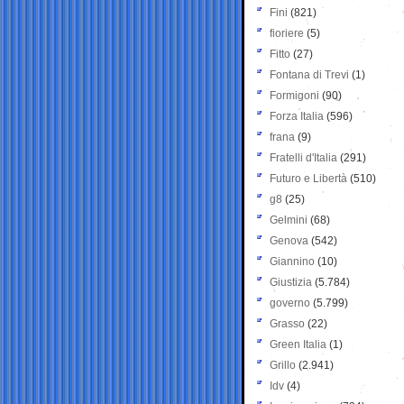
Fini
(821)
fioriere
(5)
Fitto
(27)
Fontana di Trevi
(1)
Formigoni
(90)
Forza Italia
(596)
frana
(9)
Fratelli d'Italia
(291)
Futuro e Libertà
(510)
g8
(25)
Gelmini
(68)
Genova
(542)
Giannino
(10)
Giustizia
(5.784)
governo
(5.799)
Grasso
(22)
Green Italia
(1)
Grillo
(2.941)
Idv
(4)