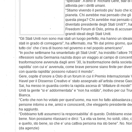
“speciale”. A dirlo e’ Richard Gere, star 
attivista per i diritti umani.
“Stiamo vivendo il periodo piu’ buio che i
pianeta. Chi avrebbe mai pensato che gli 
questa piega? Chi avrebbe mai pensato 
diventato presidente degli Stati Uniti?”, 
Freedom Forum di Oslo, prima di accusare
grandi ideali degli Stati Uniti.
“Gli Stati Uniti non sono mai stati un luogo perfetto, ma hanno un ideale
stati in grado di correggersi”, ha affermato, ma “fin dal primo giorno, 
tutto cio’ che c’era di buono nel governo e nel popolo americano”.
“In poche settimane ha smantellato gli Stati Uniti”, ha insistito l’attore
riflessioni sulla Germania nazista dopo un viaggio al campo di concen
trasformazione avvenuta dagli anni ’30, la trasformazione della societa
rapidita’ con cui e’ avvenuta, come brave persone siano finite per diven
con quanta rapidita’ possono rubarci il mondo”.
Gere, ospite d’onore a Oslo di un forum in cui il Premio Internazionale 
Havel per il Dissenso Creativo e’ stato assegnato all’artista cinese Ga
Sai, ha messo in guardia contro la rapida ascesa di “dittature di mostri” 
Uniti la gente “si e’ addormentata” e “non ha votato”, motivo per cui Tr
Bianca.
“Certo che non ho votato per quest’uomo, ma non ho fatto abbastanza p
persone intorno a me, amici e conoscenti, che eleggerlo presidente degli
ha aggiunto.
“Dobbiamo tutti assumerci la responsabilita’ di questo. Dobbiamo essere
bene. Non possiamo rilassarci e dirci: “La vita va bene, ho soldi, cibo,
e quello, sto bene, so che e’ una cattiva persona ma sto bene”. No. N
(da agenzie)