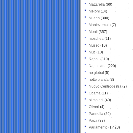
Mattarella
(60)
Meloni
(14)
Milano
(300)
Montezemolo
(7)
Monti
(357)
moschea
(11)
Musso
(10)
Muti
(10)
Napoli
(319)
Napolitano
(220)
no global
(5)
notte bianca
(3)
Nuovo Centrodestra
(2)
Obama
(11)
olimpiadi
(40)
Oliveri
(4)
Pannella
(29)
Papa
(33)
Parlamento
(1.428)