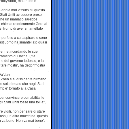
di Hollywood, ma anche e
o abbia mai vissuto su questo
Stati Uniti avrebbero preso
che un maniaco sarebbe
ha chiesto retoricamente Gere al
 Trump di aver smantellato i
 perfetto a cui aspirare e sono
quest’uomo ha smantellato quasi
 76enne, ricordando le sue
tramento di Dachau, “la
’ e del governo tedesco, e la
tare mostri”, ha detto “mostra
Va’clav
o Zhen e al dissidente birmano
e sottolineato che negli Stati
ump e’ tornato alla Casa
er convincere con abilita’ le
 Stati Uniti fosse una follia”,
 vigili, non pensare di stare
 casa, un’altra macchina, questo
on va bene. Non va mai bene”.