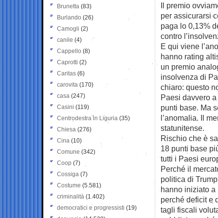
Il premio ovviam
Brunetta
(83)
per assicurarsi c
Burlando
(26)
paga lo 0,13% de
Camogli
(2)
contro l’insolven
canile
(4)
E qui viene l’ano
Cappello
(8)
hanno rating alti
Caprotti
(2)
un premio analogo
Caritas
(6)
insolvenza di Pae
carovita
(170)
chiaro: questo 
casa
(247)
Paesi davvero a
punti base. Ma s
Casini
(119)
l’anomalia. Il me
Centrodestra in Liguria
(35)
statunitense.
Chiesa
(276)
Rischio che è sa
Cina
(10)
18 punti base più
Comune
(342)
tutti i Paesi eur
Coop
(7)
Perché il mercat
Cossiga
(7)
politica di Trump
Costume
(5.581)
hanno iniziato a 
criminalità
(1.402)
perché deficit e 
democratici e progressisti
(19)
tagli fiscali vol