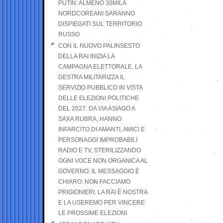
PUTIN: ALMENO 30MILA
NORDCOREANI SARANNO
DISPIEGATI SUL TERRITORIO
RUSSO
CON IL NUOVO PALINSESTO
DELLA RAI INIZIA LA
CAMPAGNA ELETTORALE. LA
DESTRA MILITARIZZA IL
SERVIZIO PUBBLICO IN VISTA
DELLE ELEZIONI POLITICHE
DEL 2027: DA VIA ASIAGO A
SAXA RUBRA, HANNO
INFARCITO DI AMANTI, AMICI E
PERSONAGGI IMPROBABILI
RADIO E TV, STERILIZZANDO
OGNI VOCE NON ORGANICA AL
GOVERNO. IL MESSAGGIO È
CHIARO: NON FACCIAMO
PRIGIONIERI. LA RAI È NOSTRA
E LA USEREMO PER VINCERE
LE PROSSIME ELEZIONI