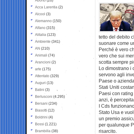
Aborto
(20)
Acca Larentia
(2)
Alcool
(3)
Alemanno
(150)
Alfano
(315)
Alitalia
(123)
tetto del debito
Ambiente
(341)
suonare come un
AN
(210)
Perché è vero ch
vero che sui mer
Animali
(74)
scotta sempre pi
Arancioni
(2)
Lo dimostrano i c
arte
(175)
servono agli inve
Attentato
(329)
Paese o azienda
Auguri
(13)
Stati Uniti costan
Batini
(3)
Paesi con rating 
Berlusconi
(4.295)
anzi, è percepit
Bersani
(234)
I Cds funzionano 
Biasotti
(12)
Stato Usa e vuole
Boldrini
(4)
un premio assicu
Bossi
(1.221)
per qualunque P
risarcito.
Brambilla
(38)