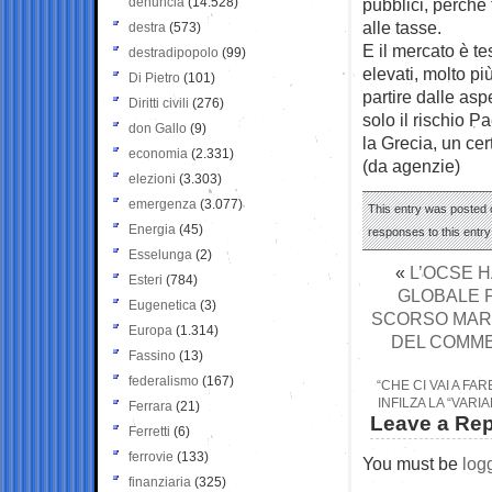
denuncia
(14.528)
pubblici, perché 
alle tasse.
destra
(573)
E il mercato è te
destradipopolo
(99)
elevati, molto più
Di Pietro
(101)
partire dalle asp
Diritti civili
(276)
solo il rischio 
don Gallo
(9)
la Grecia, un cert
economia
(2.331)
(da agenzie)
elezioni
(3.303)
emergenza
(3.077)
This entry was posted o
Energia
(45)
responses to this entr
Esselunga
(2)
«
L’OCSE H
Esteri
(784)
GLOBALE PE
Eugenetica
(3)
SCORSO MARZ
Europa
(1.314)
DEL COMMER
Fassino
(13)
federalismo
(167)
“CHE CI VAI A FA
INFILZA LA “VAR
Ferrara
(21)
Leave a Rep
Ferretti
(6)
ferrovie
(133)
You must be
log
finanziaria
(325)