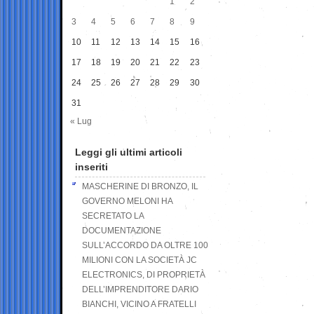
1
2
3
4
5
6
7
8
9
10
11
12
13
14
15
16
17
18
19
20
21
22
23
24
25
26
27
28
29
30
31
« Lug
Leggi gli ultimi articoli
inseriti
MASCHERINE DI BRONZO, IL
GOVERNO MELONI HA
SECRETATO LA
DOCUMENTAZIONE
SULL’ACCORDO DA OLTRE 100
MILIONI CON LA SOCIETÀ JC
ELECTRONICS, DI PROPRIETÀ
DELL’IMPRENDITORE DARIO
BIANCHI, VICINO A FRATELLI