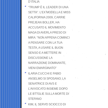
D’ITALIA
“TRUMP È IL LEADER DI UNA
SETTA”. L’EX MODELLA E MISS
CALIFORNIA 2009, CARRIE
PREJEAN BOLLER, HA
ACCUSATO IL MOVIMENTO
MAGA DI AVERLA PRESO DI
MIRA: “NON APPENA COMINCI
A PENSARE CON LA TUA
TESTA, A USARE IL BUON
SENSO E A METTERE IN
DISCUSSIONE LA
NARRAZIONE DOMINANTE,
VIENI EMARGINATO”
ILARIA CUCCHI E FABIO
ANSELMO SI SPOSANO; LA
SENATRICE DI AVS E
L’AVVOCATO INSIEME DOPO
LE BTTGLIE SULLA MORTE DI
STEFANO
KIM, IL SERVO SCIOCCO DI