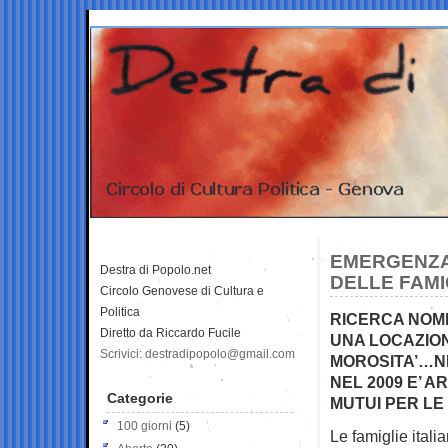
EMERGENZA 
Destra di Popolo.net
DELLE FAMIG
Circolo Genovese di Cultura e
Politica
RICERCA NOMI
Diretto da Riccardo Fucile
UNA LOCAZION
Scrivici: destradipopolo@gmail.com
MOROSITA’…NE
NEL 2009 E’ 
Categorie
MUTUI PER LE
100 giorni
(5)
Le famiglie itali