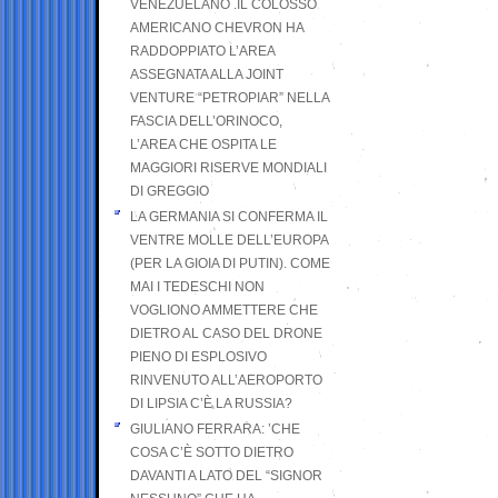
VENEZUELANO .IL COLOSSO
AMERICANO CHEVRON HA
RADDOPPIATO L’AREA
ASSEGNATA ALLA JOINT
VENTURE “PETROPIAR” NELLA
FASCIA DELL’ORINOCO,
L’AREA CHE OSPITA LE
MAGGIORI RISERVE MONDIALI
DI GREGGIO
LA GERMANIA SI CONFERMA IL
VENTRE MOLLE DELL’EUROPA
(PER LA GIOIA DI PUTIN). COME
MAI I TEDESCHI NON
VOGLIONO AMMETTERE CHE
DIETRO AL CASO DEL DRONE
PIENO DI ESPLOSIVO
RINVENUTO ALL’AEROPORTO
DI LIPSIA C’È LA RUSSIA?
GIULIANO FERRARA: ’CHE
COSA C’È SOTTO DIETRO
DAVANTI A LATO DEL “SIGNOR