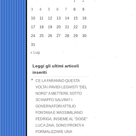
1
2
3
4
5
6
7
8
9
10
11
12
13
14
15
16
17
18
19
20
21
22
23
24
25
26
27
28
29
30
31
« Lug
Leggi gli ultimi articoli
inseriti
CE LA FARANNO QUESTA
VOLTA I PAVIDI LEGHISTI “DEL
NORD” A METTERE SOTTO
SCHIAFFO SALVINI? I
GOVERNATORI ATTILIO
FONTANA E MASSIMILIANO
FEDRIGA, INSIEME AL “DOGE”
LUCA ZAIA, SONO PRONTI A
FORMALIZZARE UNA