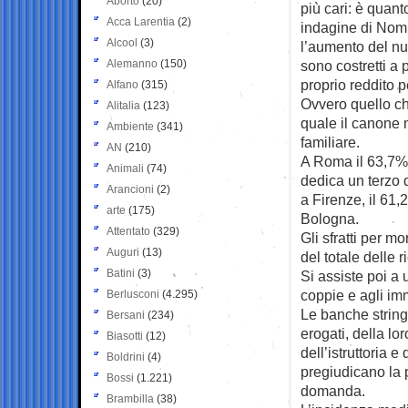
Aborto
(20)
più cari: è quan
Acca Larentia
(2)
indagine di Nomi
Alcool
(3)
l’aumento del nu
Alemanno
(150)
sono costretti a
proprio reddito pe
Alfano
(315)
Ovvero quello che
Alitalia
(123)
quale il canone m
Ambiente
(341)
familiare.
AN
(210)
A Roma il 63,7% d
Animali
(74)
dedica un terzo 
Arancioni
(2)
a Firenze, il 61,
arte
(175)
Bologna.
Attentato
(329)
Gli sfratti per 
Auguri
(13)
del totale delle 
Batini
(3)
Si assiste poi a 
coppie e agli im
Berlusconi
(4.295)
Le banche string
Bersani
(234)
erogati, della l
Biasotti
(12)
dell’istruttoria 
Boldrini
(4)
pregiudicano la 
Bossi
(1.221)
domanda.
Brambilla
(38)