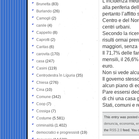
L’incidenza medi
Brunetta
(83)
alla periferia d
Burlando
(26)
pertanto l’affitto
Camogli
(2)
Centro e del Nor
canile
(4)
centri urbani.
Cappello
(8)
Secondo la ricer
risulti ormai pre
Caprotti
(2)
maggiori, senza d
Caritas
(6)
Il 71,7% delle fam
carovita
(170)
mensili, il 26,6%
casa
(247)
euro.
Casini
(119)
Non si vede alcu
Centrodestra in Liguria
(35)
Il governo stess
Chiesa
(276)
alcun piano di ed
Cina
(10)
Pare essersi ded
Comune
(342)
di chi una casa g
Coop
(7)
Stati, comuni e 
Cossiga
(7)
This entry was posted o
Costume
(5.581)
denuncia
,
economia
,
e
criminalità
(1.402)
the
RSS 2.0
feed. You
democratici e progressisti
(19)