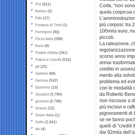
Fini
(821)
Corte, “non sono
fioriere
(5)
quota cospicua de
L’amministrazion
Fitto
(27)
più corposi: tra 
Fontana di Trevi
(1)
100mila euro, ma
Formigoni
(90)
piccoli.
Forza Italia
(596)
La rateazione, c
frana
(9)
regolarizzazione
Fratelli d'Italia
(291)
scorso anno impor
Futuro e Libertà
(510)
ormai trasformat
g8
(25)
credito in assen
Gelmini
(68)
merito alla solvib
Genova
(542)
problema ed evita
con le modalità 
Giannino
(10)
da Roberto Bened
Giustizia
(5.784)
non riscosse a d
governo
(5.799)
più incisivi e ra
Grasso
(22)
pignoramenti di 
Green Italia
(1)
se ne fanno poch
Grillo
(2.941)
quelli di “credit
Idv
(4)
dai 92mila dell’a