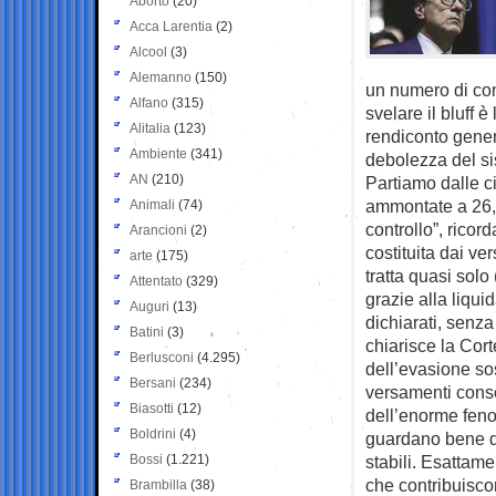
Aborto
(20)
Acca Larentia
(2)
Alcool
(3)
Alemanno
(150)
un numero di cont
Alfano
(315)
svelare il bluff 
Alitalia
(123)
rendiconto gener
Ambiente
(341)
debolezza del si
AN
(210)
Partiamo dalle ci
ammontate a 26,3 
Animali
(74)
controllo”, ricord
Arancioni
(2)
costituita dai ve
arte
(175)
tratta quasi solo 
Attentato
(329)
grazie alla liqui
Auguri
(13)
dichiarati, senza 
Batini
(3)
chiarisce la Cor
Berlusconi
(4.295)
dell’evasione sos
Bersani
(234)
versamenti conse
Biasotti
(12)
dell’enorme feno
Boldrini
(4)
guardano bene dal
Bossi
(1.221)
stabili. Esattame
che contribuiscon
Brambilla
(38)