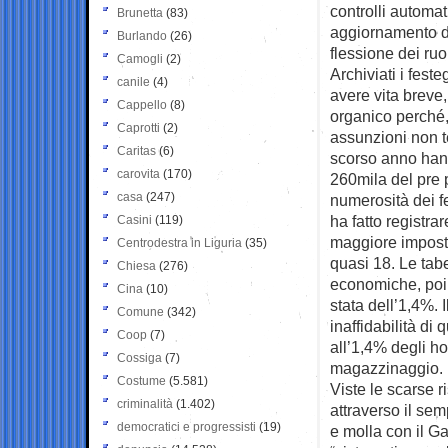
controlli automat
Brunetta
(83)
aggiornamento de
Burlando
(26)
flessione dei ruol
Camogli
(2)
Archiviati i fes
canile
(4)
avere vita breve,
Cappello
(8)
organico perché,
Caprotti
(2)
assunzioni non t
Caritas
(6)
scorso anno hann
carovita
(170)
260mila del pre 
casa
(247)
numerosità dei f
ha fatto registra
Casini
(119)
maggiore imposta 
Centrodestra in Liguria
(35)
quasi 18. Le tabe
Chiesa
(276)
economiche, poi
Cina
(10)
stata dell’1,4%. 
Comune
(342)
inaffidabilità di
Coop
(7)
all’1,4% degli ho
Cossiga
(7)
magazzinaggio.
Costume
(5.581)
Viste le scarse 
criminalità
(1.402)
attraverso il sem
democratici e progressisti
(19)
e molla con il G