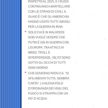
RISPETTO AL 2025, E I RUSSI
CONTINUANO A MARTELLARE
CON LE STRAGI DI CIVILI. IL
GUAIO È CHE GLI AMERICANI
HANNO USATO TUTTI I MISSILI
PER LA GUERRA IN IRAN
SOLO CHI È IN MALAFEDE
NON VUOLE VEDERE CHE
PUTIN È GIÀ IN GUERRA CON
L’EUROPA: TRA ATTACCHI
IBRIDI, TROLL E
INTERFERENZE, I BLITZ SONO
SOTTO GLI OCCHI DI TUTTI
OGNI GIORNO
CHE GOVERNO PATACCA. “SI
SFILAMENTA TUTTA, SEMBRA
CARTA”. LA NUOVA POLO
D’ORDINANZA DEI VIGILI DEL
FUOCO SI STRAPPA CON UN
PO’ D’ACQUA