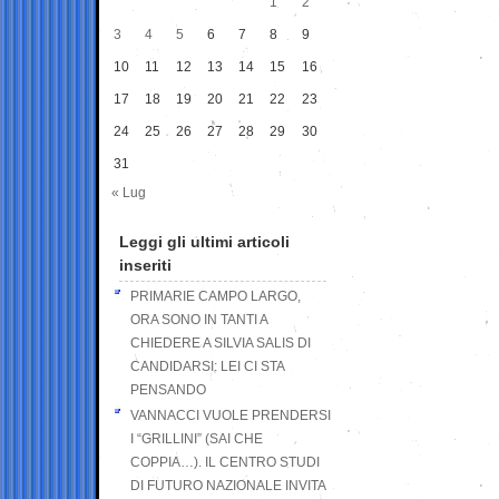
1
2
3
4
5
6
7
8
9
10
11
12
13
14
15
16
17
18
19
20
21
22
23
24
25
26
27
28
29
30
31
« Lug
Leggi gli ultimi articoli
inseriti
PRIMARIE CAMPO LARGO,
ORA SONO IN TANTI A
CHIEDERE A SILVIA SALIS DI
CANDIDARSI: LEI CI STA
PENSANDO
VANNACCI VUOLE PRENDERSI
I “GRILLINI” (SAI CHE
COPPIA…). IL CENTRO STUDI
DI FUTURO NAZIONALE INVITA