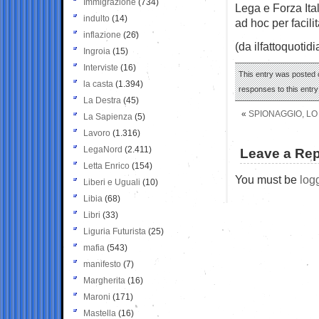
Immigrazione
(734)
Lega e Forza Ita
indulto
(14)
ad hoc per facilita
inflazione
(26)
(da ilfattoquotidi
Ingroia
(15)
Interviste
(16)
This entry was posted 
la casta
(1.394)
responses to this entr
La Destra
(45)
«
SPIONAGGIO, LO 
La Sapienza
(5)
Lavoro
(1.316)
LegaNord
(2.411)
Leave a Rep
Letta Enrico
(154)
You must be
log
Liberi e Uguali
(10)
Libia
(68)
Libri
(33)
Liguria Futurista
(25)
mafia
(543)
manifesto
(7)
Margherita
(16)
Maroni
(171)
Mastella
(16)