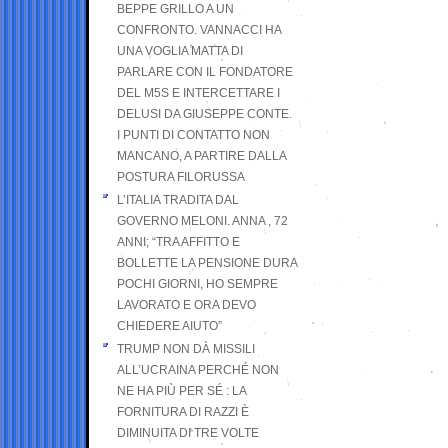
BEPPE GRILLO A UN
CONFRONTO. VANNACCI HA
UNA VOGLIA MATTA DI
PARLARE CON IL FONDATORE
DEL M5S E INTERCETTARE I
DELUSI DA GIUSEPPE CONTE.
I PUNTI DI CONTATTO NON
MANCANO, A PARTIRE DALLA
POSTURA FILORUSSA
L’ITALIA TRADITA DAL
GOVERNO MELONI. ANNA , 72
ANNI; “TRA AFFITTO E
BOLLETTE LA PENSIONE DURA
POCHI GIORNI, HO SEMPRE
LAVORATO E ORA DEVO
CHIEDERE AIUTO”
TRUMP NON DÀ MISSILI
ALL’UCRAINA PERCHÉ NON
NE HA PIÙ PER SÉ : LA
FORNITURA DI RAZZI È
DIMINUITA DI TRE VOLTE