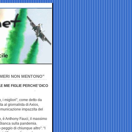
NUMERI NON MENTONO”
E MIE FIGLIE PERCHE’ DICO
, i migliori”, come detto da
a al giornalista di Axios,
comunicazione impazzita del
nn, è Anthony Fauci, il massimo
 Bianca sulla pandemia.
peggio di chiunque altro”: “I