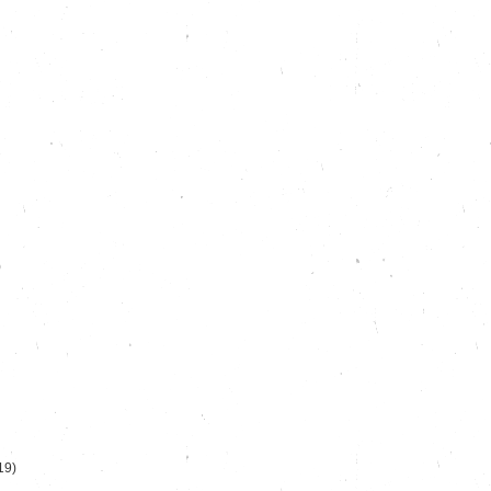
)
19)