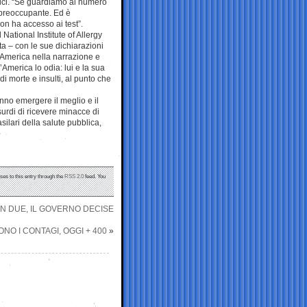
ci. “Se guardiamo al numero
 preoccupante. Ed è
non ha accesso ai test”.
 National Institute of Allergy
a – con le sue dichiarazioni
l’America nella narrazione e
’America lo odia: lui e la sua
i morte e insulti, al punto che
anno emergere il meglio e il
urdi di ricevere minacce di
silari della salute pubblica,
ses to this entry through the
RSS 2.0
feed. You
 IN DUE, IL GOVERNO DECISE
ONO I CONTAGI, OGGI + 400
»