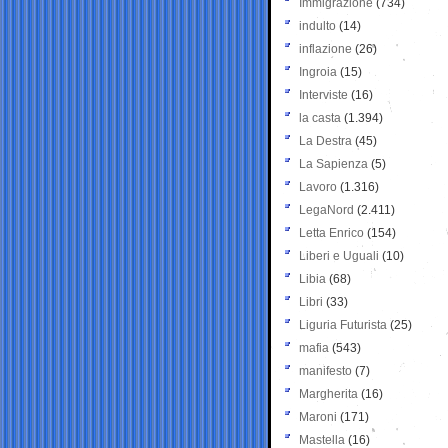
Immigrazione
(734)
indulto
(14)
inflazione
(26)
Ingroia
(15)
Interviste
(16)
la casta
(1.394)
La Destra
(45)
La Sapienza
(5)
Lavoro
(1.316)
LegaNord
(2.411)
Letta Enrico
(154)
Liberi e Uguali
(10)
Libia
(68)
Libri
(33)
Liguria Futurista
(25)
mafia
(543)
manifesto
(7)
Margherita
(16)
Maroni
(171)
Mastella
(16)