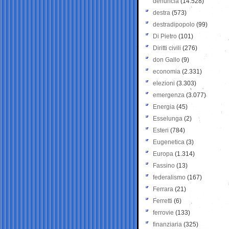
denuncia
(14.528)
destra
(573)
destradipopolo
(99)
Di Pietro
(101)
Diritti civili
(276)
don Gallo
(9)
economia
(2.331)
elezioni
(3.303)
emergenza
(3.077)
Energia
(45)
Esselunga
(2)
Esteri
(784)
Eugenetica
(3)
Europa
(1.314)
Fassino
(13)
federalismo
(167)
Ferrara
(21)
Ferretti
(6)
ferrovie
(133)
finanziaria
(325)