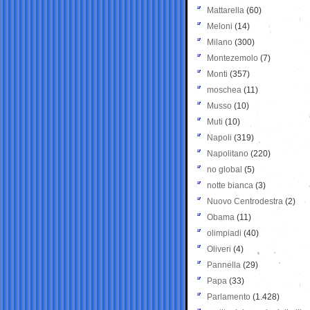
Mattarella
(60)
Meloni
(14)
Milano
(300)
Montezemolo
(7)
Monti
(357)
moschea
(11)
Musso
(10)
Muti
(10)
Napoli
(319)
Napolitano
(220)
no global
(5)
notte bianca
(3)
Nuovo Centrodestra
(2)
Obama
(11)
olimpiadi
(40)
Oliveri
(4)
Pannella
(29)
Papa
(33)
Parlamento
(1.428)