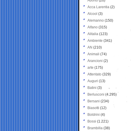
Aborto
(20)
Acca Larentia
(2)
Alcool
(3)
Alemanno
(150)
Alfano
(315)
Alitalia
(123)
Ambiente
(341)
AN
(210)
Animali
(74)
Arancioni
(2)
arte
(175)
Attentato
(329)
Auguri
(13)
Batini
(3)
Berlusconi
(4.295)
Bersani
(234)
Biasotti
(12)
Boldrini
(4)
Bossi
(1.221)
Brambilla
(38)