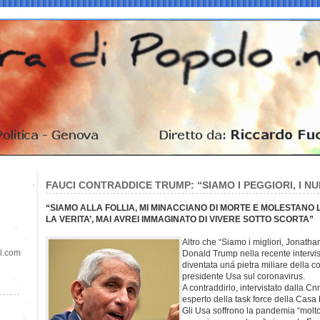
FAUCI CONTRADDICE TRUMP: “SIAMO I PEGGIORI, I 
“SIAMO ALLA FOLLIA, MI MINACCIANO DI MORTE E MOLESTANO L
LA VERITA’, MAI AVREI IMMAGINATO DI VIVERE SOTTO SCORTA”
Altro che “Siamo i migliori, Jonathan
il.com
Donald Trump nella recente intervist
diventata una pietra miliare della 
presidente Usa sul coronavirus.
A contraddirlo, intervistato dalla C
esperto della task force della Casa
Gli Usa soffrono la pandemia “molto 