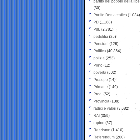
partito del popolo della libe
(30)
Partito Democratico
(1.034)
PD
(1.188)
PdL
(2.781)
pedofilia
(25)
Pensioni
(129)
Politica
(40.864)
polizia
(253)
Porto
(12)
povertà
(502)
Presepe
(14)
Primarie
(149)
Prodi
(52)
Provincia
(139)
radici e valori
(3.682)
RAI
(359)
rapine
(37)
Razzismo
(1.410)
Referendum
(200)