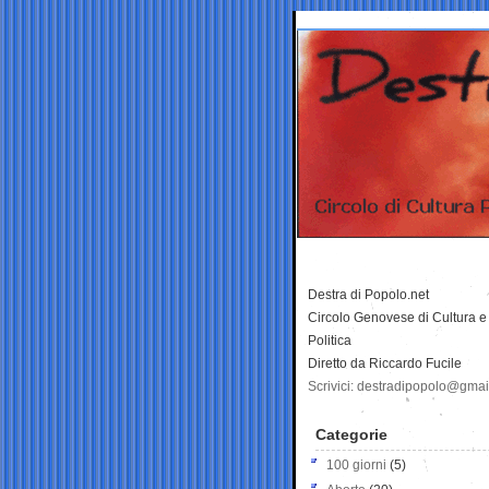
Destra di Popolo.net
Circolo Genovese di Cultura e
Politica
Diretto da Riccardo Fucile
Scrivici: destradipopolo@gma
Categorie
100 giorni
(5)