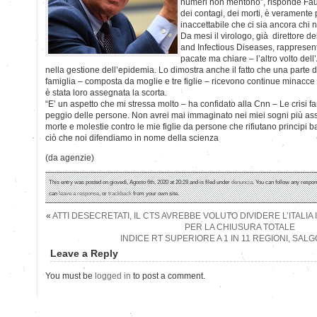
numeri non mentono”, risponde Fau
dei contagi, dei morti, è veramente
inaccettabile che ci sia ancora chi 
Da mesi il virologo, già direttore del
and Infectious Diseases, rappresent
pacate ma chiare – l’altro volto del
nella gestione dell’epidemia. Lo dimostra anche il fatto che una parte d
famiglia – composta da moglie e tre figlie – ricevono continue minacce d
è stata loro assegnata la scorta.
“E’ un aspetto che mi stressa molto – ha confidato alla Cnn – Le crisi f
peggio delle persone. Non avrei mai immaginato nei miei sogni più ass
morte e molestie contro le mie figlie da persone che rifiutano principi ba
ciò che noi difendiamo in nome della scienza
(da agenzie)
This entry was posted on giovedì, Agosto 6th, 2020 at 20:28 and is filed under
denuncia
. You can follow any respon
can
leave a response
, or
trackback
from your own site.
«
ATTI DESECRETATI, IL CTS AVREBBE VOLUTO DIVIDERE L’ITALIA
PER LA CHIUSURA TOTALE
INDICE RT SUPERIORE A 1 IN 11 REGIONI, SALG
Leave a Reply
You must be
logged in
to post a comment.