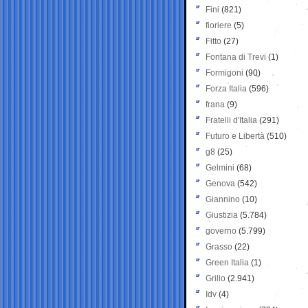
Fini
(821)
fioriere
(5)
Fitto
(27)
Fontana di Trevi
(1)
Formigoni
(90)
Forza Italia
(596)
frana
(9)
Fratelli d'Italia
(291)
Futuro e Libertà
(510)
g8
(25)
Gelmini
(68)
Genova
(542)
Giannino
(10)
Giustizia
(5.784)
governo
(5.799)
Grasso
(22)
Green Italia
(1)
Grillo
(2.941)
Idv
(4)