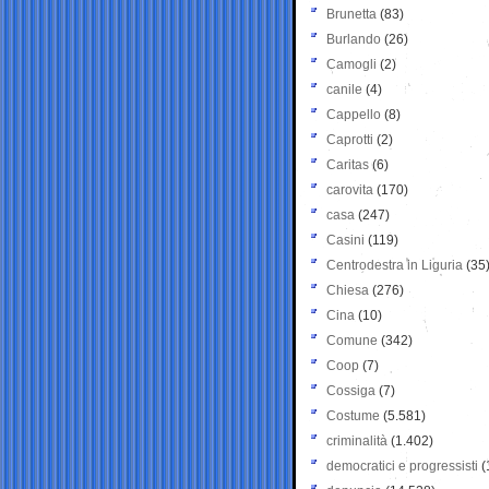
Brunetta
(83)
Burlando
(26)
Camogli
(2)
canile
(4)
Cappello
(8)
Caprotti
(2)
Caritas
(6)
carovita
(170)
casa
(247)
Casini
(119)
Centrodestra in Liguria
(35
Chiesa
(276)
Cina
(10)
Comune
(342)
Coop
(7)
Cossiga
(7)
Costume
(5.581)
criminalità
(1.402)
democratici e progressisti
(