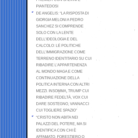
PIANTEDOSI
DE ANGELIS: “LA RISPOSTA DI
GIORGIA MELONI A PEDRO
SANCHEZ SI COMPRENDE
SOLO CON LA LENTE
DELL’IDEOLOGIA E DEL
CALCOLO: LE POLITICHE
DELL’IMMIGRAZIONE COME
TERRENO IDENTITARIO SU CUI
RIBADIRE L’APPARTENENZA
AL MONDO MAGA E COME
CONTINUAZIONE DELLA
POLITICA INTERNA CON ALTRI
MEZZI. INSOMMA, TRUMP CUI
RIBADIRE FEDELTÀ, VOX CUI
DARE SOSTEGNO, VANNACCI
CUI TOGLIERE SPAZIO”
“CRISTO NON ABITA NEI
PALAZZI DEL POTERE, MA SI
IDENTIFICA CON CHI È
AFFAMATO, FORESTIERO O