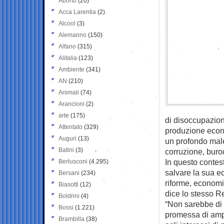
Aborto
(20)
Acca Larentia
(2)
Alcool
(3)
Alemanno
(150)
Alfano
(315)
Alitalia
(123)
Ambiente
(341)
AN
(210)
Animali
(74)
Arancioni
(2)
arte
(175)
di disoccupazion
Attentato
(329)
produzione econo
Auguri
(13)
un profondo males
Batini
(3)
corruzione, buroc
In questo contes
Berlusconi
(4.295)
salvare la sua ec
Bersani
(234)
riforme, economi
Biasotti
(12)
dice lo stesso R
Boldrini
(4)
“Non sarebbe di s
Bossi
(1.221)
promessa di ampi
Brambilla
(38)