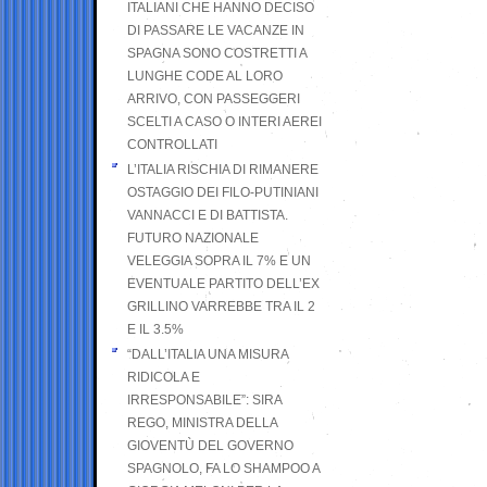
ITALIANI CHE HANNO DECISO
DI PASSARE LE VACANZE IN
SPAGNA SONO COSTRETTI A
LUNGHE CODE AL LORO
ARRIVO, CON PASSEGGERI
SCELTI A CASO O INTERI AEREI
CONTROLLATI
L’ITALIA RISCHIA DI RIMANERE
OSTAGGIO DEI FILO-PUTINIANI
VANNACCI E DI BATTISTA.
FUTURO NAZIONALE
VELEGGIA SOPRA IL 7% E UN
EVENTUALE PARTITO DELL’EX
GRILLINO VARREBBE TRA IL 2
E IL 3.5%
“DALL’ITALIA UNA MISURA
RIDICOLA E
IRRESPONSABILE”: SIRA
REGO, MINISTRA DELLA
GIOVENTÙ DEL GOVERNO
SPAGNOLO, FA LO SHAMPOO A