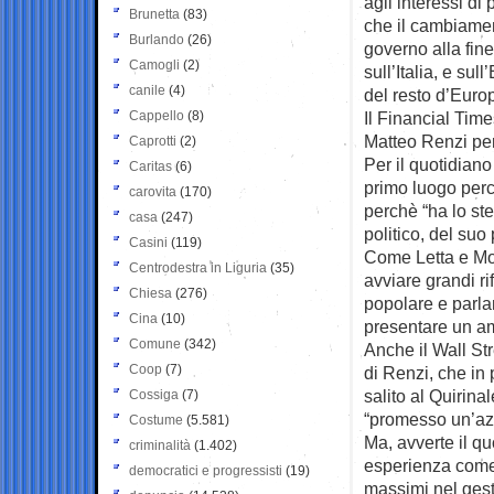
agli interessi di
Brunetta
(83)
che il cambiamen
Burlando
(26)
governo alla fine
Camogli
(2)
sull’Italia, e su
canile
(4)
del resto d’Europ
Cappello
(8)
Il Financial Tim
Matteo Renzi per 
Caprotti
(2)
Per il quotidiano
Caritas
(6)
primo luogo perc
carovita
(170)
perchè “ha lo st
casa
(247)
politico, del suo
Casini
(119)
Come Letta e Mont
Centrodestra in Liguria
(35)
avviare grandi r
Chiesa
(276)
popolare e parla
Cina
(10)
presentare un a
Comune
(342)
Anche il Wall St
Coop
(7)
di Renzi, che in p
salito al Quirina
Cossiga
(7)
“promesso un’az
Costume
(5.581)
Ma, avverte il qu
criminalità
(1.402)
esperienza come 
democratici e progressisti
(19)
massimi nel gesti