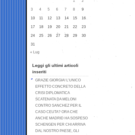
1
2
3
4
5
6
7
8
9
10
11
12
13
14
15
16
17
18
19
20
21
22
23
24
25
26
27
28
29
30
31
« Lug
Leggi gli ultimi articoli
inseriti
GRAZIE GIORGIA! L’UNICO
EFFETTO CONCRETO DELLA
CRISI DIPLOMATICA
SCATENATA DA MELONI
CONTRO SANCHEZ PER IL
CASO CEUTA? ORA CHE
ANCHE MADRID HA SOSPESO
SCHENGEN PER CHI ARRIVA
DAL NOSTRO PAESE, GLI