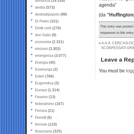
denuncia
(14.528)
agenda”
destra
(573)
(da
“Huffington
destradipopolo
(99)
Di Pietro
(101)
This entry was posted o
Diritti civili
(276)
responses to this entr
don Gallo
(9)
economia
(2.331)
«
A.A.A. CERCASI 
SCONFESSATI GRI
elezioni
(3.303)
emergenza
(3.077)
Leave a Rep
Energia
(45)
Esselunga
(2)
You must be
log
Esteri
(784)
Eugenetica
(3)
Europa
(1.314)
Fassino
(13)
federalismo
(167)
Ferrara
(21)
Ferretti
(6)
ferrovie
(133)
finanziaria
(325)