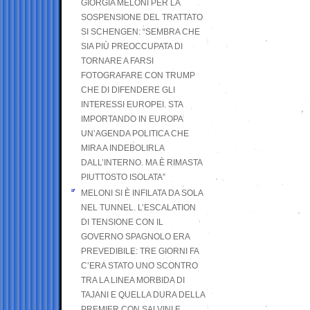
GIORGIA MELONI PER LA
SOSPENSIONE DEL TRATTATO
SI SCHENGEN: “SEMBRA CHE
SIA PIÙ PREOCCUPATA DI
TORNARE A FARSI
FOTOGRAFARE CON TRUMP
CHE DI DIFENDERE GLI
INTERESSI EUROPEI. STA
IMPORTANDO IN EUROPA
UN’AGENDA POLITICA CHE
MIRA A INDEBOLIRLA
DALL’INTERNO. MA È RIMASTA
PIUTTOSTO ISOLATA”
MELONI SI È INFILATA DA SOLA
NEL TUNNEL. L’ESCALATION
DI TENSIONE CON IL
GOVERNO SPAGNOLO ERA
PREVEDIBILE: TRE GIORNI FA
C’ERA STATO UNO SCONTRO
TRA LA LINEA MORBIDA DI
TAJANI E QUELLA DURA DELLA
PREMIER CON SALVINI E