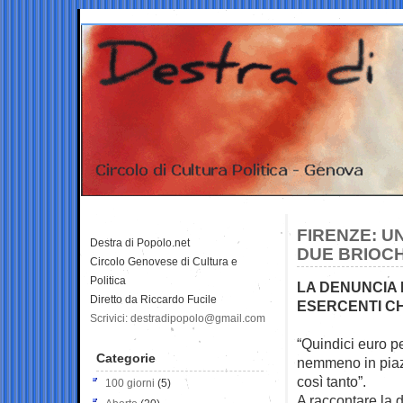
FIRENZE: U
Destra di Popolo.net
DUE BRIOC
Circolo Genovese di Cultura e
Politica
LA DENUNCIA 
Diretto da Riccardo Fucile
ESERCENTI CH
Scrivici: destradipopolo@gmail.com
“Quindici euro p
Categorie
nemmeno in pi
così tanto”.
100 giorni
(5)
A raccontare la d