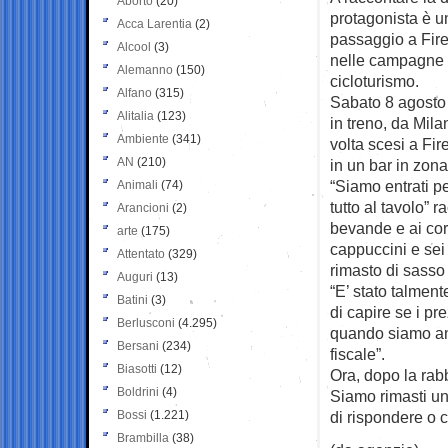
Aborto
(20)
protagonista è u
Acca Larentia
(2)
passaggio a Fire
Alcool
(3)
nelle campagne 
Alemanno
(150)
cicloturismo.
Alfano
(315)
Sabato 8 agosto i
Alitalia
(123)
in treno, da Mila
Ambiente
(341)
volta scesi a Fir
AN
(210)
in un bar in zona
“Siamo entrati pe
Animali
(74)
tutto al tavolo” 
Arancioni
(2)
bevande e ai corn
arte
(175)
cappuccini e sei 
Attentato
(329)
rimasto di sasso d
Auguri
(13)
“E’ stato talmen
Batini
(3)
di capire se i pr
Berlusconi
(4.295)
quando siamo an
Bersani
(234)
fiscale”.
Biasotti
(12)
Ora, dopo la rab
Boldrini
(4)
Siamo rimasti un
Bossi
(1.221)
di rispondere o 
Brambilla
(38)