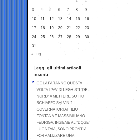
1
2
3
4
5
6
7
8
9
10
11
12
13
14
15
16
17
18
19
20
21
22
23
24
25
26
27
28
29
30
31
« Lug
Leggi gli ultimi articoli
inseriti
CE LA FARANNO QUESTA
VOLTA I PAVIDI LEGHISTI “DEL
NORD” A METTERE SOTTO
SCHIAFFO SALVINI? I
GOVERNATORI ATTILIO
FONTANA E MASSIMILIANO
FEDRIGA, INSIEME AL “DOGE”
LUCA ZAIA, SONO PRONTI A
FORMALIZZARE UNA