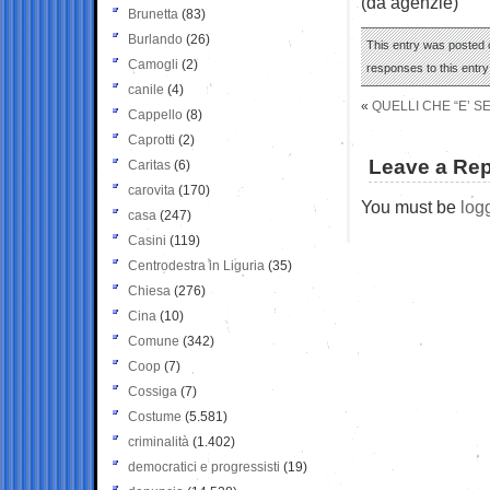
(da agenzie)
Brunetta
(83)
Burlando
(26)
This entry was posted o
Camogli
(2)
responses to this entr
canile
(4)
«
QUELLI CHE “E’ 
Cappello
(8)
Caprotti
(2)
Leave a Rep
Caritas
(6)
carovita
(170)
You must be
log
casa
(247)
Casini
(119)
Centrodestra in Liguria
(35)
Chiesa
(276)
Cina
(10)
Comune
(342)
Coop
(7)
Cossiga
(7)
Costume
(5.581)
criminalità
(1.402)
democratici e progressisti
(19)