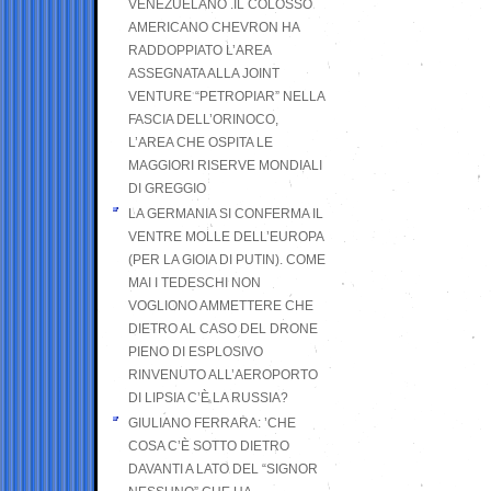
VENEZUELANO .IL COLOSSO
AMERICANO CHEVRON HA
RADDOPPIATO L’AREA
ASSEGNATA ALLA JOINT
VENTURE “PETROPIAR” NELLA
FASCIA DELL’ORINOCO,
L’AREA CHE OSPITA LE
MAGGIORI RISERVE MONDIALI
DI GREGGIO
LA GERMANIA SI CONFERMA IL
VENTRE MOLLE DELL’EUROPA
(PER LA GIOIA DI PUTIN). COME
MAI I TEDESCHI NON
VOGLIONO AMMETTERE CHE
DIETRO AL CASO DEL DRONE
PIENO DI ESPLOSIVO
RINVENUTO ALL’AEROPORTO
DI LIPSIA C’È LA RUSSIA?
GIULIANO FERRARA: ’CHE
COSA C’È SOTTO DIETRO
DAVANTI A LATO DEL “SIGNOR