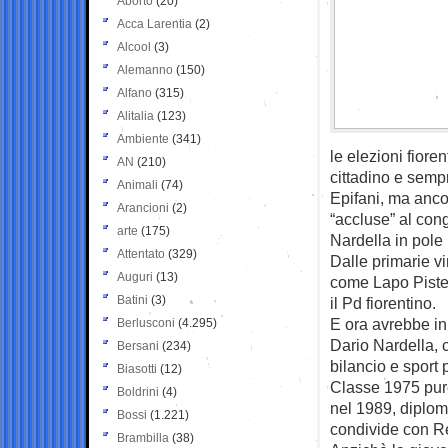
Aborto
(20)
Acca Larentia
(2)
Alcool
(3)
Alemanno
(150)
Alfano
(315)
Alitalia
(123)
Ambiente
(341)
le elezioni fior
AN
(210)
cittadino e semp
Animali
(74)
Epifani, ma ancor
Arancioni
(2)
“accluse” al cong
arte
(175)
Nardella in pole
Attentato
(329)
Dalle primarie v
Auguri
(13)
come Lapo Piste
Batini
(3)
il Pd fiorentino.
E ora avrebbe in 
Berlusconi
(4.295)
Dario Nardella, 
Bersani
(234)
bilancio e sport 
Biasotti
(12)
Classe 1975 pure
Boldrini
(4)
nel 1989, diplom
Bossi
(1.221)
condivide con Re
Brambilla
(38)