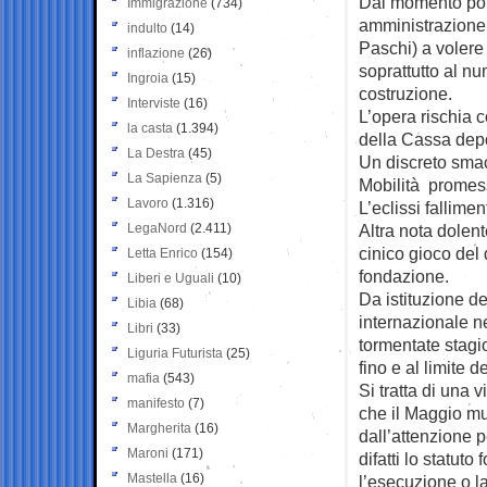
Dal momento poi 
Immigrazione
(734)
amministrazione 
indulto
(14)
Paschi) a volere
inflazione
(26)
soprattutto al nu
Ingroia
(15)
costruzione.
Interviste
(16)
L’opera rischia c
la casta
(1.394)
della Cassa depos
La Destra
(45)
Un discreto smac
La Sapienza
(5)
Mobilità promess
Lavoro
(1.316)
L’eclissi fallim
LegaNord
(2.411)
Altra nota dolent
cinico gioco del 
Letta Enrico
(154)
fondazione.
Liberi e Uguali
(10)
Da istituzione d
Libia
(68)
internazionale ne
Libri
(33)
tormentate stagio
Liguria Futurista
(25)
fino e al limite 
mafia
(543)
Si tratta di una 
manifesto
(7)
che il Maggio mu
Margherita
(16)
dall’attenzione p
Maroni
(171)
difatti lo statu
Mastella
(16)
l’esecuzione o l