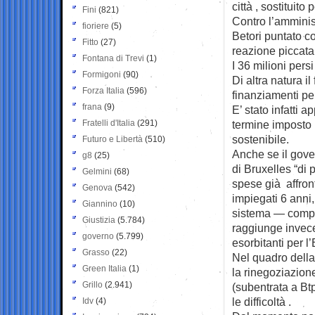
città , sostituito
Fini
(821)
Contro l’amminis
fioriere
(5)
Betori puntato co
Fitto
(27)
reazione piccata
Fontana di Trevi
(1)
I 36 milioni persi
Formigoni
(90)
Di altra natura i
Forza Italia
(596)
finanziamenti per
frana
(9)
E’ stato infatti 
Fratelli d'Italia
(291)
termine imposto 
sostenibile.
Futuro e Libertà
(510)
Anche se il gove
g8
(25)
di Bruxelles “di 
Gelmini
(68)
spese già affront
Genova
(542)
impiegati 6 anni,
Giannino
(10)
sistema — compre
Giustizia
(5.784)
raggiunge invece
governo
(5.799)
esorbitanti per l’
Grasso
(22)
Nel quadro della 
Green Italia
(1)
la rinegoziazione
Grillo
(2.941)
(subentrata a Btp
le difficoltà .
Idv
(4)