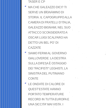
TASER E CP
MA CHE GALEAZZO DICI? TI
SERVE UN BIGNAMINO DI
STORIA. IL CAPOGRUPPO ALLA
CAMERA DI FRATELLI D’ITALIA,
GALEAZZO BIGNAMI, NEL SUO
ATTACCO SCONSIDERATO A
OSCAR LUIGI SCALFARO HA
DETTO UN BEL PO’ DI
CAZZATE
SIAMO FERMI AL GOVERNO
GIALLOVERDE: LA DESTRA
SULLA DIFESA È OSTAGGIO
DEI “PACIFISTI” LEGHISTI, LA
SINISTRA DEL PUTINIANO
CONTE
LE ONDATE DI CALORE DI
QUEST’ESTATE HANNO
PORTATO TEMPERATURE
RECORD IN TUTTA EUROPA E
UNA SICCITA’ MAI VISTA. I