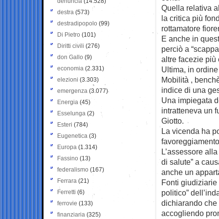
denuncia
(14.528)
Quella relativa a
destra
(573)
la critica più fo
destradipopolo
(99)
rottamatore fiore
Di Pietro
(101)
E anche in questa
Diritti civili
(276)
perciò a “scappa
don Gallo
(9)
altre facezie pi
economia
(2.331)
Ultima, in ordine
Mobilità , bench
elezioni
(3.303)
indice di una ge
emergenza
(3.077)
Una impiegata de
Energia
(45)
intratteneva un f
Esselunga
(2)
Giotto.
Esteri
(784)
La vicenda ha po
Eugenetica
(3)
favoreggiamento 
Europa
(1.314)
L’assessore alla
Fassino
(13)
di salute” a cau
federalismo
(167)
anche un appart
Ferrara
(21)
Fonti giudiziarie
politico” dell’in
Ferretti
(6)
dichiarando che
ferrovie
(133)
accogliendo pron
finanziaria
(325)