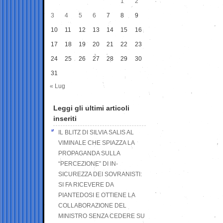
1
2
3
4
5
6
7
8
9
10
11
12
13
14
15
16
17
18
19
20
21
22
23
24
25
26
27
28
29
30
31
« Lug
Leggi gli ultimi articoli
inseriti
IL BLITZ DI SILVIA SALIS AL
VIMINALE CHE SPIAZZA LA
PROPAGANDA SULLA
“PERCEZIONE” DI IN-
SICUREZZA DEI SOVRANISTI:
SI FA RICEVERE DA
PIANTEDOSI E OTTIENE LA
COLLABORAZIONE DEL
MINISTRO SENZA CEDERE SU