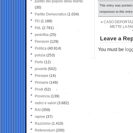
partito del popolo della libertà
This entry was posted o
(30)
responses to this entr
Partito Democratico
(1.034)
PD
(1.188)
«
CASO DEPORTAZI
METTE LA FA
PdL
(2.781)
pedofilia
(25)
Leave a Rep
Pensioni
(129)
Politica
(40.814)
You must be
log
polizia
(253)
Porto
(12)
povertà
(502)
Presepe
(14)
Primarie
(149)
Prodi
(52)
Provincia
(139)
radici e valori
(3.682)
RAI
(359)
rapine
(37)
Razzismo
(1.410)
Referendum
(200)