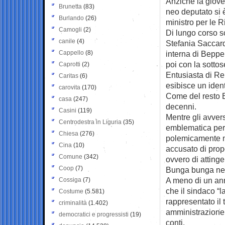
Anzichè la giovent
Brunetta
(83)
neo deputato si è
Burlando
(26)
ministro per le 
Camogli
(2)
Di lungo corso s
canile
(4)
Stefania Saccardi
Cappello
(8)
interna di Beppe 
poi con la sotto
Caprotti
(2)
Entusiasta di Re
Caritas
(6)
esibisce un ident
carovita
(170)
Come del resto 
casa
(247)
decenni.
Casini
(119)
Mentre gli avvers
Centrodestra in Liguria
(35)
emblematica per 
Chiesa
(276)
polemicamente ne
Cina
(10)
accusato di propo
Comune
(342)
ovvero di attinge
Coop
(7)
Bunga bunga negl
A meno di un anno
Cossiga
(7)
che il sindaco “
Costume
(5.581)
rappresentato il 
criminalità
(1.402)
amministrazione 
democratici e progressisti
(19)
conti.