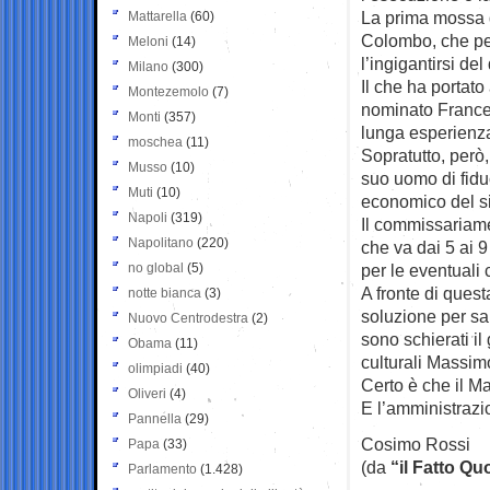
La prima mossa d
Mattarella
(60)
Colombo, che per
Meloni
(14)
l’ingigantirsi del
Milano
(300)
Il che ha portat
Montezemolo
(7)
nominato France
Monti
(357)
lunga esperienza 
moschea
(11)
Sopratutto, però,
Musso
(10)
suo uomo di fidu
Muti
(10)
economico del s
Napoli
(319)
Il commissariamen
Napolitano
(220)
che va dai 5 ai 9
no global
(5)
per le eventuali 
A fronte di ques
notte bianca
(3)
soluzione per sal
Nuovo Centrodestra
(2)
sono schierati il
Obama
(11)
culturali Massim
olimpiadi
(40)
Certo è che il Ma
Oliveri
(4)
E l’amministrazi
Pannella
(29)
Cosimo Rossi
Papa
(33)
(da
“il Fatto Qu
Parlamento
(1.428)