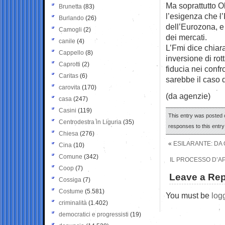
Ma soprattutto O
Brunetta
(83)
l’esigenza che l’
Burlando
(26)
dell’Eurozona, e 
Camogli
(2)
dei mercati.
canile
(4)
L’Fmi dice chiara
Cappello
(8)
inversione di rot
Caprotti
(2)
fiducia nei confr
Caritas
(6)
sarebbe il caso 
carovita
(170)
(da agenzie)
casa
(247)
Casini
(119)
This entry was posted o
Centrodestra in Liguria
(35)
responses to this entr
Chiesa
(276)
«
ESILARANTE: DA 
Cina
(10)
Comune
(342)
IL PROCESSO D’AP
Coop
(7)
Leave a Rep
Cossiga
(7)
Costume
(5.581)
You must be
log
criminalità
(1.402)
democratici e progressisti
(19)