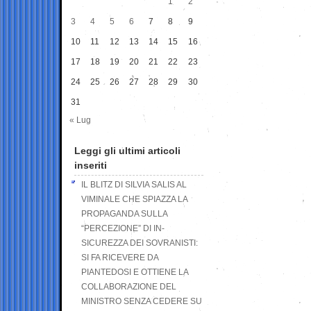
1
2
3
4
5
6
7
8
9
10
11
12
13
14
15
16
17
18
19
20
21
22
23
24
25
26
27
28
29
30
31
« Lug
Leggi gli ultimi articoli
inseriti
IL BLITZ DI SILVIA SALIS AL
VIMINALE CHE SPIAZZA LA
PROPAGANDA SULLA
“PERCEZIONE” DI IN-
SICUREZZA DEI SOVRANISTI:
SI FA RICEVERE DA
PIANTEDOSI E OTTIENE LA
COLLABORAZIONE DEL
MINISTRO SENZA CEDERE SU