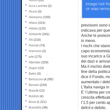
Aborto
(20)
Acca Larentia
(2)
Alcool
(3)
Alemanno
(150)
Alfano
(315)
previsioni sono st
Alitalia
(123)
indicava per ques
Ambiente
(341)
Anche le proiezi
AN
(210)
in meno.
I rischi che sta
Animali
(74)
capo economista 
Arancioni
(2)
suo incarico a Gi
arte
(175)
dei dazi e arrivan
Attentato
(329)
Ma il rischio die
Auguri
(13)
fine della politic
Batini
(3)
dice il Fondo, m
Berlusconi
(4.295)
aumentato i debi
Bersani
(234)
L’Italia naviga i
Biasotti
(12)
E’ l’ultima per c
Boldrini
(4)
crescita effettua
Bossi
(1.221)
l’1,5 per cento a
defcit e debito.
Brambilla
(38)