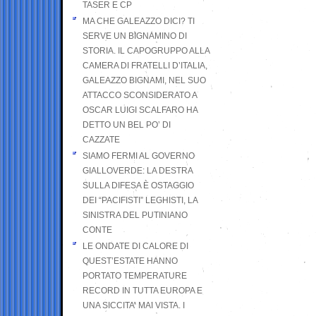
TASER E CP
MA CHE GALEAZZO DICI? TI
SERVE UN BIGNAMINO DI
STORIA. IL CAPOGRUPPO ALLA
CAMERA DI FRATELLI D’ITALIA,
GALEAZZO BIGNAMI, NEL SUO
ATTACCO SCONSIDERATO A
OSCAR LUIGI SCALFARO HA
DETTO UN BEL PO’ DI
CAZZATE
SIAMO FERMI AL GOVERNO
GIALLOVERDE: LA DESTRA
SULLA DIFESA È OSTAGGIO
DEI “PACIFISTI” LEGHISTI, LA
SINISTRA DEL PUTINIANO
CONTE
LE ONDATE DI CALORE DI
QUEST’ESTATE HANNO
PORTATO TEMPERATURE
RECORD IN TUTTA EUROPA E
UNA SICCITA’ MAI VISTA. I