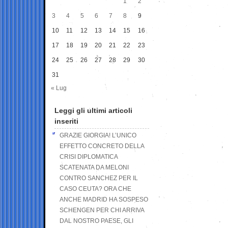
1
2
3
4
5
6
7
8
9
10
11
12
13
14
15
16
17
18
19
20
21
22
23
24
25
26
27
28
29
30
31
« Lug
Leggi gli ultimi articoli
inseriti
GRAZIE GIORGIA! L’UNICO
EFFETTO CONCRETO DELLA
CRISI DIPLOMATICA
SCATENATA DA MELONI
CONTRO SANCHEZ PER IL
CASO CEUTA? ORA CHE
ANCHE MADRID HA SOSPESO
SCHENGEN PER CHI ARRIVA
DAL NOSTRO PAESE, GLI