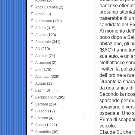
Aborto
(20)
francese ottenut
Acca Larentia
(2)
presunto attentat
Alcool
(3)
tratterebbe di un
Alemanno
(150)
candidato del Fr
Alfano
(315)
Al momento dell’
Alitalia
(123)
poco dopo a Sai
Ambiente
(341)
abitazione, gli a
AN
(210)
(BAC) hanno tro
sua auto, e un’a
Animali
(74)
Nell’attacco son
Arancioni
(2)
Twitter, la poliz
arte
(175)
dell’ordine a ru
Attentato
(329)
Durante la spara
Auguri
(13)
da una tanica di
Batini
(3)
Secondo la ricost
Berlusconi
(4.295)
sparando per quat
Bersani
(234)
trovavano diversi 
Biasotti
(12)
ospedale. Uno sar
Boldrini
(4)
Prima di scappare
Bossi
(1.221)
veicolo.
Claude S., che in
Brambilla
(38)