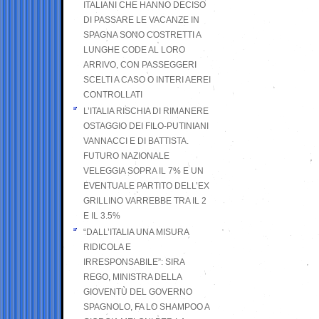
ITALIANI CHE HANNO DECISO
DI PASSARE LE VACANZE IN
SPAGNA SONO COSTRETTI A
LUNGHE CODE AL LORO
ARRIVO, CON PASSEGGERI
SCELTI A CASO O INTERI AEREI
CONTROLLATI
L’ITALIA RISCHIA DI RIMANERE
OSTAGGIO DEI FILO-PUTINIANI
VANNACCI E DI BATTISTA.
FUTURO NAZIONALE
VELEGGIA SOPRA IL 7% E UN
EVENTUALE PARTITO DELL’EX
GRILLINO VARREBBE TRA IL 2
E IL 3.5%
“DALL’ITALIA UNA MISURA
RIDICOLA E
IRRESPONSABILE”: SIRA
REGO, MINISTRA DELLA
GIOVENTÙ DEL GOVERNO
SPAGNOLO, FA LO SHAMPOO A