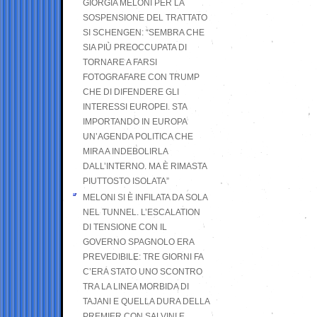
GIORGIA MELONI PER LA
SOSPENSIONE DEL TRATTATO
SI SCHENGEN: “SEMBRA CHE
SIA PIÙ PREOCCUPATA DI
TORNARE A FARSI
FOTOGRAFARE CON TRUMP
CHE DI DIFENDERE GLI
INTERESSI EUROPEI. STA
IMPORTANDO IN EUROPA
UN’AGENDA POLITICA CHE
MIRA A INDEBOLIRLA
DALL’INTERNO. MA È RIMASTA
PIUTTOSTO ISOLATA”
MELONI SI È INFILATA DA SOLA
NEL TUNNEL. L’ESCALATION
DI TENSIONE CON IL
GOVERNO SPAGNOLO ERA
PREVEDIBILE: TRE GIORNI FA
C’ERA STATO UNO SCONTRO
TRA LA LINEA MORBIDA DI
TAJANI E QUELLA DURA DELLA
PREMIER CON SALVINI E