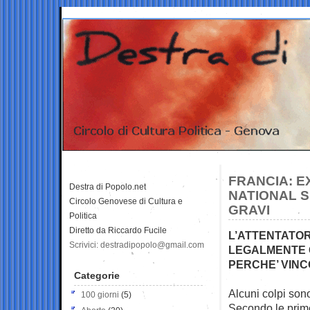
FRANCIA: E
Destra di Popolo.net
NATIONAL S
Circolo Genovese di Cultura e
GRAVI
Politica
Diretto da Riccardo Fucile
L’ATTENTATOR
Scrivici: destradipopolo@gmail.com
LEGALMENTE GL
PERCHE’ VINCO
Categorie
Alcuni colpi sono
100 giorni
(5)
Secondo le pri