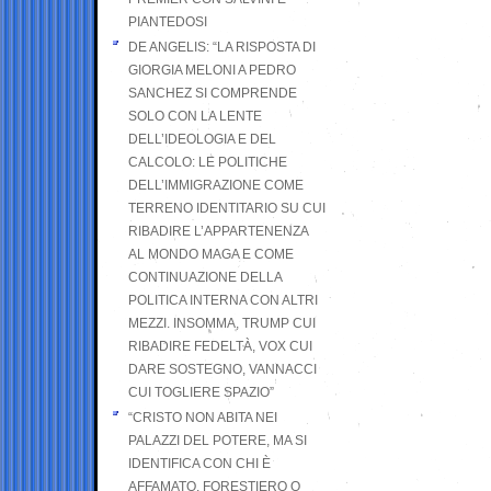
PIANTEDOSI
DE ANGELIS: “LA RISPOSTA DI
GIORGIA MELONI A PEDRO
SANCHEZ SI COMPRENDE
SOLO CON LA LENTE
DELL’IDEOLOGIA E DEL
CALCOLO: LE POLITICHE
DELL’IMMIGRAZIONE COME
TERRENO IDENTITARIO SU CUI
RIBADIRE L’APPARTENENZA
AL MONDO MAGA E COME
CONTINUAZIONE DELLA
POLITICA INTERNA CON ALTRI
MEZZI. INSOMMA, TRUMP CUI
RIBADIRE FEDELTÀ, VOX CUI
DARE SOSTEGNO, VANNACCI
CUI TOGLIERE SPAZIO”
“CRISTO NON ABITA NEI
PALAZZI DEL POTERE, MA SI
IDENTIFICA CON CHI È
AFFAMATO, FORESTIERO O