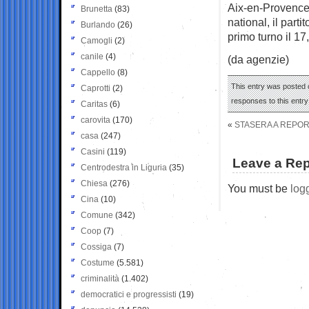
Aix-en-Provence, 
Brunetta
(83)
national, il part
Burlando
(26)
primo turno il 1
Camogli
(2)
canile
(4)
(da agenzie)
Cappello
(8)
This entry was posted o
Caprotti
(2)
responses to this entr
Caritas
(6)
carovita
(170)
«
STASERA A REPOR
casa
(247)
Casini
(119)
Leave a Rep
Centrodestra in Liguria
(35)
Chiesa
(276)
You must be
log
Cina
(10)
Comune
(342)
Coop
(7)
Cossiga
(7)
Costume
(5.581)
criminalità
(1.402)
democratici e progressisti
(19)