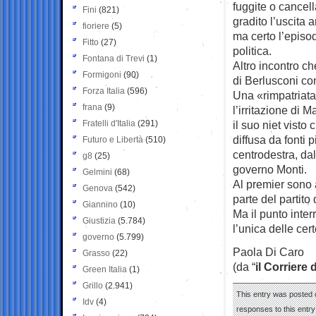
fuggite o cancel
Fini
(821)
gradito l’uscita 
fioriere
(5)
ma certo l’episo
Fitto
(27)
politica.
Fontana di Trevi
(1)
Altro incontro c
Formigoni
(90)
di Berlusconi co
Forza Italia
(596)
Una «rimpatriata
frana
(9)
l’irritazione di 
Fratelli d'Italia
(291)
il suo niet visto
diffusa da fonti 
Futuro e Libertà
(510)
centrodestra, dal
g8
(25)
governo Monti.
Gelmini
(68)
Al premier sono a
Genova
(542)
parte del partito
Giannino
(10)
Ma il punto interr
Giustizia
(5.784)
l’unica delle cer
governo
(5.799)
Paola Di Caro
Grasso
(22)
(da “
il Corriere 
Green Italia
(1)
Grillo
(2.941)
This entry was posted o
Idv
(4)
responses to this entr