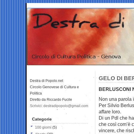
GELO DI BE
Destra di Popolo.net
Circolo Genovese di Cultura e
BERLUSCONI N
Politica
Non una parola 
Diretto da Riccardo Fucile
Per Silvio Berlus
Scrivici: destradipopolo@gmail.com
affare loro.
Di un Pdl che ha
Categorie
che così com’è 
100 giorni
(5)
vincere, che ris