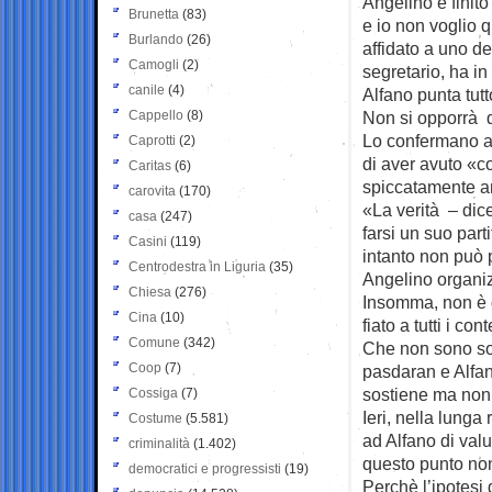
Angelino è finito 
Brunetta
(83)
e io non voglio 
Burlando
(26)
affidato a uno de
Camogli
(2)
segretario, ha in 
canile
(4)
Alfano punta tutt
Cappello
(8)
Non si opporrà d
Lo confermano a
Caprotti
(2)
di aver avuto «co
Caritas
(6)
spiccatamente a
carovita
(170)
«La verità – dic
casa
(247)
farsi un suo par
Casini
(119)
intanto non può 
Centrodestra in Liguria
(35)
Angelino organiz
Chiesa
(276)
Insomma, non è g
Cina
(10)
fiato a tutti i co
Comune
(342)
Che non sono so
Coop
(7)
pasdaran e Alfan
sostiene ma non
Cossiga
(7)
Ieri, nella lunga
Costume
(5.581)
ad Alfano di val
criminalità
(1.402)
questo punto non 
democratici e progressisti
(19)
Perchè l’ipotesi