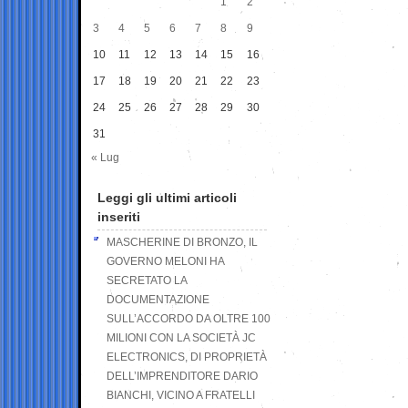
1
2
3
4
5
6
7
8
9
10
11
12
13
14
15
16
17
18
19
20
21
22
23
24
25
26
27
28
29
30
31
« Lug
Leggi gli ultimi articoli
inseriti
MASCHERINE DI BRONZO, IL
GOVERNO MELONI HA
SECRETATO LA
DOCUMENTAZIONE
SULL’ACCORDO DA OLTRE 100
MILIONI CON LA SOCIETÀ JC
ELECTRONICS, DI PROPRIETÀ
DELL’IMPRENDITORE DARIO
BIANCHI, VICINO A FRATELLI