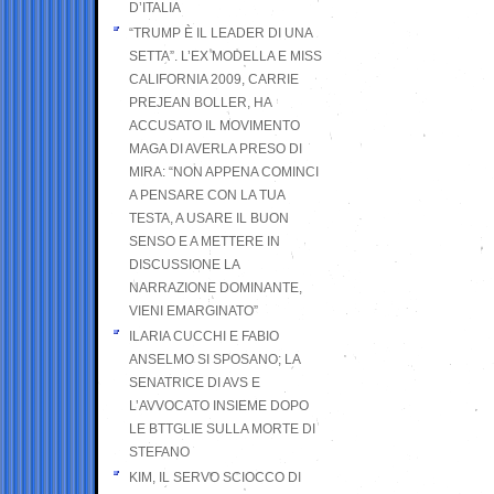
D’ITALIA
“TRUMP È IL LEADER DI UNA
SETTA”. L’EX MODELLA E MISS
CALIFORNIA 2009, CARRIE
PREJEAN BOLLER, HA
ACCUSATO IL MOVIMENTO
MAGA DI AVERLA PRESO DI
MIRA: “NON APPENA COMINCI
A PENSARE CON LA TUA
TESTA, A USARE IL BUON
SENSO E A METTERE IN
DISCUSSIONE LA
NARRAZIONE DOMINANTE,
VIENI EMARGINATO”
ILARIA CUCCHI E FABIO
ANSELMO SI SPOSANO; LA
SENATRICE DI AVS E
L’AVVOCATO INSIEME DOPO
LE BTTGLIE SULLA MORTE DI
STEFANO
KIM, IL SERVO SCIOCCO DI