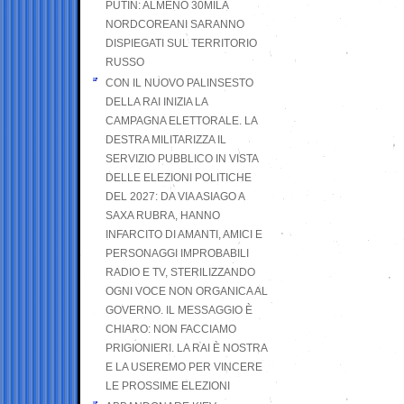
PUTIN: ALMENO 30MILA
NORDCOREANI SARANNO
DISPIEGATI SUL TERRITORIO
RUSSO
CON IL NUOVO PALINSESTO
DELLA RAI INIZIA LA
CAMPAGNA ELETTORALE. LA
DESTRA MILITARIZZA IL
SERVIZIO PUBBLICO IN VISTA
DELLE ELEZIONI POLITICHE
DEL 2027: DA VIA ASIAGO A
SAXA RUBRA, HANNO
INFARCITO DI AMANTI, AMICI E
PERSONAGGI IMPROBABILI
RADIO E TV, STERILIZZANDO
OGNI VOCE NON ORGANICA AL
GOVERNO. IL MESSAGGIO È
CHIARO: NON FACCIAMO
PRIGIONIERI. LA RAI È NOSTRA
E LA USEREMO PER VINCERE
LE PROSSIME ELEZIONI