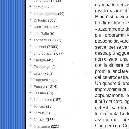
denuncia
(14.528)
gran parte dei ve
destra
(573)
rassicurazioni di
destradipopolo
(99)
E però si naviga 
Di Pietro
(101)
Lo dimostrano le
Diritti civili
(276)
«azzeramento dei
don Gallo
(9)
più i programmi»,
economia
(2.331)
possono salvarci»
serve, per salva
elezioni
(3.303)
destra più aggue
emergenza
(3.077)
non ci sarà una 
Energia
(45)
con la sinistra, 
Esselunga
(2)
pronti a lanciare
Esteri
(784)
del centrodestra
Eugenetica
(3)
Un quadro di eno
Europa
(1.314)
imprevedibili di
Fassino
(13)
appuntamenti. Ieri
federalismo
(167)
il più delicato, 
Ferrara
(21)
del Pdl, sarebbe
In mattinata Berl
Ferretti
(6)
assicurano – pre
ferrovie
(133)
Che però dal Co
finanziaria
(325)