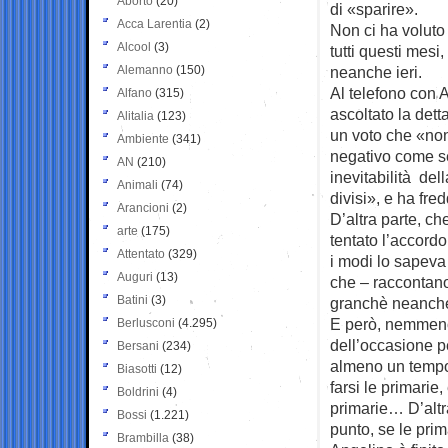
Aborto
(20)
di «sparire».
Acca Larentia
(2)
Non ci ha voluto 
Alcool
(3)
tutti questi mesi,
Alemanno
(150)
neanche ieri.
Al telefono con 
Alfano
(315)
ascoltato la dett
Alitalia
(123)
un voto che «non
Ambiente
(341)
negativo come s
AN
(210)
inevitabilità dell
Animali
(74)
divisi», e ha fre
Arancioni
(2)
D’altra parte, ch
arte
(175)
tentato l’accordo
Attentato
(329)
i modi lo sapeva
Auguri
(13)
che – raccontano
Batini
(3)
granchè neanche 
E però, nemmeno
Berlusconi
(4.295)
dell’occasione pe
Bersani
(234)
almeno un tempo
Biasotti
(12)
farsi le primarie,
Boldrini
(4)
primarie… D’altr
Bossi
(1.221)
punto, se le prim
Brambilla
(38)