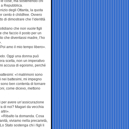
 le cose, ma sostenendo chi
a a Repubblica.
inizio degli Ottanta, la quota
per cento è childfree. Ovvero
o di dimostrare che l’identità
otidiano che non vuole figli
e che faccio il posto per un
to che diventassi madre, l’ho
».
 Poi amo il mio tempo libero».
iando. Oggi una donna può
bera scelta, non un imperativo
 mi accusa di egoismo, perché
battesimi: «I matrimoni sono
ni nei battesimi, mi impegno
a sono ben contenta di tornare
moni, come dicevo, mettono
i per avere un’assicurazione
ura di noi? Magari da vecchia
altri».
osì: «Ribalto la domanda. Cosa
nità, viviamo nella precarietà,
o Stato sostenga chi i figli li