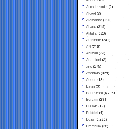
Aborto
(20)
Acca Larentia
(2)
Alcool
(3)
Alemanno
(150)
Alfano
(315)
Alitalia
(123)
Ambiente
(341)
AN
(210)
Animali
(74)
Arancioni
(2)
arte
(175)
Attentato
(329)
Auguri
(13)
Batini
(3)
Berlusconi
(4.295)
Bersani
(234)
Biasotti
(12)
Boldrini
(4)
Bossi
(1.221)
Brambilla
(38)