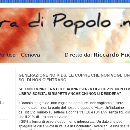
GENERAZIONE NO KIDS, LE COPPIE CHE NON VOGLIONO 
SOLDI NON C’ENTRANO”
SU 7.000 DONNE TRA I 18 E 34 ANNI SENZA FIGLI, IL 21% NON LI 
LIBERA SCELTA, SI RISPETTI ANCHE CHI NON LI DESIDERA”
il.com
«Bambini no grazie, non vogliamo riprodurci, non vogliamo
essere
madri o padri, non fa parte del nostro progetto di vita». Un’indagine
dell’istituto Toniolo su settemila donne tra i 18 e i 34 anni senza figli di
che il 21% di loro non ne vuole.
Il 29% afferma di essere debolmente interessata. Un dato che può
spiegare le culle vuote in Italia e in Occidente: «Avere figli è una scelta