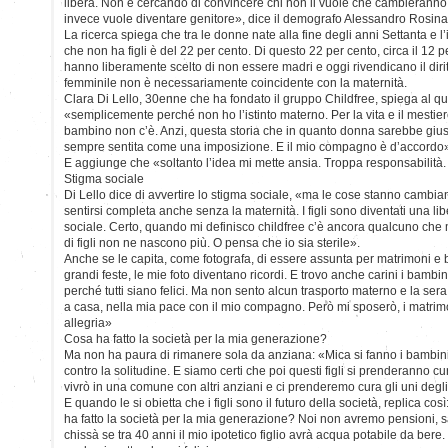
libera. Non è cercando di convincere chi non li vuole che cambieranno
invece vuole diventare genitore», dice il demografo Alessandro Rosin
La ricerca spiega che tra le donne nate alla fine degli anni Settanta e l’
che non ha figli è del 22 per cento. Di questo 22 per cento, circa il 12 
hanno liberamente scelto di non essere madri e oggi rivendicano il diritt
femminile non è necessariamente coincidente con la maternità.
Clara Di Lello, 30enne che ha fondato il gruppo Childfree, spiega al qu
«semplicemente perché non ho l’istinto materno. Per la vita e il mestier
bambino non c’è. Anzi, questa storia che in quanto donna sarebbe gius
sempre sentita come una imposizione. E il mio compagno è d’accordo
E aggiunge che «soltanto l’idea mi mette ansia. Troppa responsabilità.
Stigma sociale
Di Lello dice di avvertire lo stigma sociale, «ma le cose stanno camb
sentirsi completa anche senza la maternità. I figli sono diventati una li
sociale. Certo, quando mi definisco childfree c’è ancora qualcuno che
di figli non ne nascono più. O pensa che io sia sterile».
Anche se le capita, come fotografa, di essere assunta per matrimoni e 
grandi feste, le mie foto diventano ricordi. E trovo anche carini i bambi
perché tutti siano felici. Ma non sento alcun trasporto materno e la ser
a casa, nella mia pace con il mio compagno. Però mi sposerò, i matri
allegria»
Cosa ha fatto la società per la mia generazione?
Ma non ha paura di rimanere sola da anziana: «Mica si fanno i bambin
contro la solitudine. E siamo certi che poi questi figli si prenderanno c
vivrò in una comune con altri anziani e ci prenderemo cura gli uni degli 
E quando le si obietta che i figli sono il futuro della società, replica c
ha fatto la società per la mia generazione? Noi non avremo pensioni, sa
chissà se tra 40 anni il mio ipotetico figlio avrà acqua potabile da bere. L