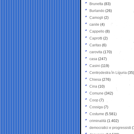
Brunetta
(83)
Burlando
(26)
Camogli
(2)
canile
(4)
Cappello
(8)
Caprotti
(2)
Caritas
(6)
carovita
(170)
casa
(247)
Casini
(119)
Centrodestra in Liguria
(35
Chiesa
(276)
Cina
(10)
Comune
(342)
Coop
(7)
Cossiga
(7)
Costume
(5.581)
criminalità
(1.402)
democratici e progressisti
(