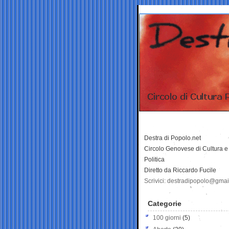
Destra di Popolo.net
Circolo Genovese di Cultura e
Politica
Diretto da Riccardo Fucile
Scrivici: destradipopolo@gma
Categorie
100 giorni
(5)