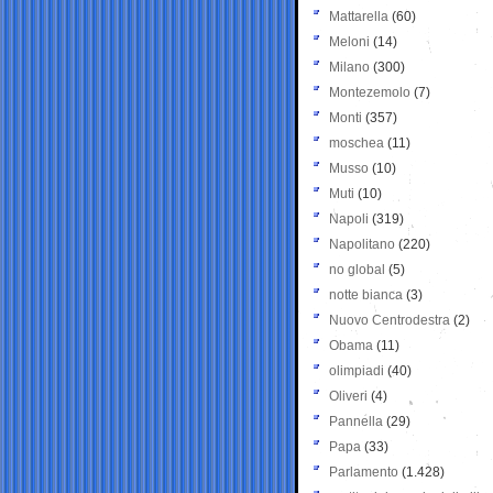
Mattarella
(60)
Meloni
(14)
Milano
(300)
Montezemolo
(7)
Monti
(357)
moschea
(11)
Musso
(10)
Muti
(10)
Napoli
(319)
Napolitano
(220)
no global
(5)
notte bianca
(3)
Nuovo Centrodestra
(2)
Obama
(11)
olimpiadi
(40)
Oliveri
(4)
Pannella
(29)
Papa
(33)
Parlamento
(1.428)