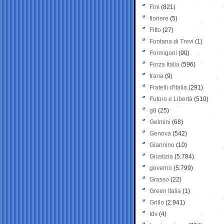
Fini
(821)
fioriere
(5)
Fitto
(27)
Fontana di Trevi
(1)
Formigoni
(90)
Forza Italia
(596)
frana
(9)
Fratelli d'Italia
(291)
Futuro e Libertà
(510)
g8
(25)
Gelmini
(68)
Genova
(542)
Giannino
(10)
Giustizia
(5.784)
governo
(5.799)
Grasso
(22)
Green Italia
(1)
Grillo
(2.941)
Idv
(4)