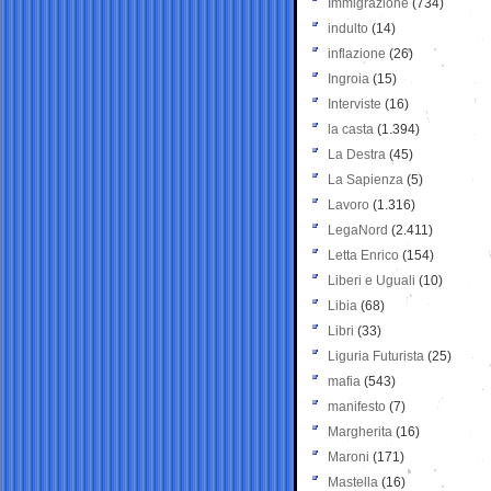
Immigrazione
(734)
indulto
(14)
inflazione
(26)
Ingroia
(15)
Interviste
(16)
la casta
(1.394)
La Destra
(45)
La Sapienza
(5)
Lavoro
(1.316)
LegaNord
(2.411)
Letta Enrico
(154)
Liberi e Uguali
(10)
Libia
(68)
Libri
(33)
Liguria Futurista
(25)
mafia
(543)
manifesto
(7)
Margherita
(16)
Maroni
(171)
Mastella
(16)