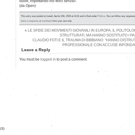
vuole, rispettando noi felici senza».
(da Open)
This entry was posted on lunedì, Aprile 15th, 2024 at 14:31 and is filed under
Politica
. You can follow any response
leave a response
, or
trackback
from your own site.
«
LE SFIDE DEI MOVIMENTI GIOVANILI IN EUROPA, IL POLITO
STRUTTURATI, MA HANNO SOSTITUITO I PAR
CLAUDIO FOTI E IL TRAUMA DI BIBBIANO: “HANNO DISTRU
PROFESSIONALE CON ACCUSE INFONDA
Leave a Reply
You must be
logged in
to post a comment.
)
19)