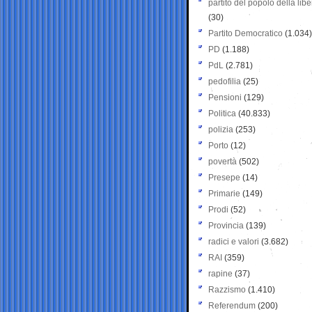
partito del popolo della libe
(30)
Partito Democratico
(1.034)
PD
(1.188)
PdL
(2.781)
pedofilia
(25)
Pensioni
(129)
Politica
(40.833)
polizia
(253)
Porto
(12)
povertà
(502)
Presepe
(14)
Primarie
(149)
Prodi
(52)
Provincia
(139)
radici e valori
(3.682)
RAI
(359)
rapine
(37)
Razzismo
(1.410)
Referendum
(200)