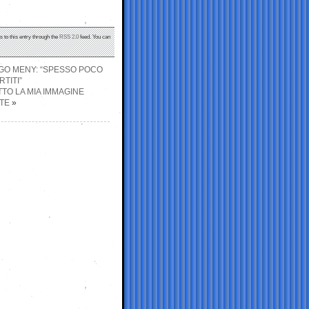
s to this entry through the
RSS 2.0
feed. You can
LOGO MENY: “SPESSO POCO
TITI”
TTO LA MIA IMMAGINE
TE
»