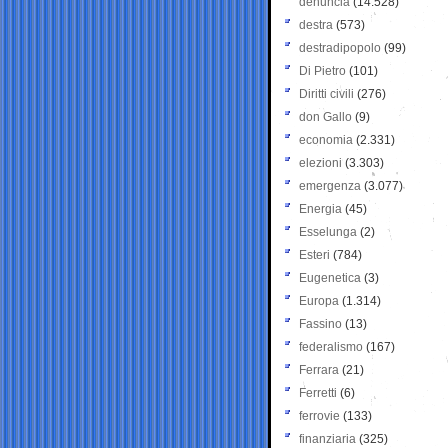
denuncia
(14.528)
destra
(573)
destradipopolo
(99)
Di Pietro
(101)
Diritti civili
(276)
don Gallo
(9)
economia
(2.331)
elezioni
(3.303)
emergenza
(3.077)
Energia
(45)
Esselunga
(2)
Esteri
(784)
Eugenetica
(3)
Europa
(1.314)
Fassino
(13)
federalismo
(167)
Ferrara
(21)
Ferretti
(6)
ferrovie
(133)
finanziaria
(325)