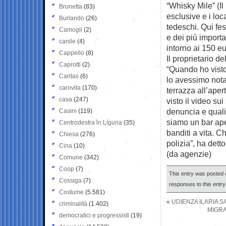
“Whisky Mile” (Il
Brunetta
(83)
esclusive e i loca
Burlando
(26)
tedeschi. Qui fest
Camogli
(2)
e dei più importa
canile
(4)
intorno ai 150 e
Cappello
(8)
Il proprietario d
Caprotti
(2)
“Quando ho visto
Caritas
(6)
lo avessimo notat
carovita
(170)
terrazza all’ape
casa
(247)
visto il video s
denuncia e quali
Casini
(119)
siamo un bar aper
Centrodestra in Liguria
(35)
banditi a vita. 
Chiesa
(276)
polizia”, ha detto
Cina
(10)
(da agenzie)
Comune
(342)
Coop
(7)
This entry was posted o
Cossiga
(7)
responses to this entr
Costume
(5.581)
«
UDIENZA ILARIA S
criminalità
(1.402)
MIGRA
democratici e progressisti
(19)