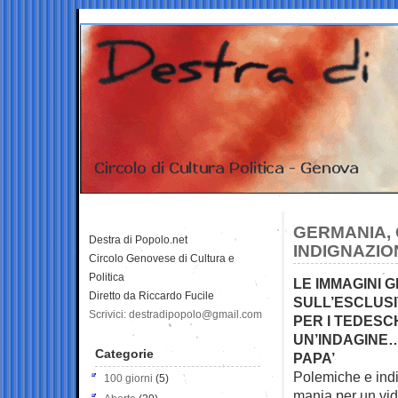
GERMANIA, C
Destra di Popolo.net
INDIGNAZION
Circolo Genovese di Cultura e
Politica
LE IMMAGINI 
Diretto da Riccardo Fucile
SULL’ESCLUSI
Scrivici: destradipopolo@gmail.com
PER I TEDESCH
UN’INDAGINE… 
Categorie
PAPA’
Polemiche e ind
100 giorni
(5)
mania per un vide