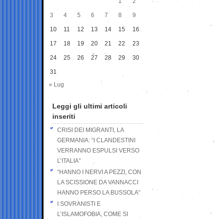
1
2
3
4
5
6
7
8
9
10
11
12
13
14
15
16
17
18
19
20
21
22
23
24
25
26
27
28
29
30
31
« Lug
Leggi gli ultimi articoli
inseriti
CRISI DEI MIGRANTI, LA
GERMANIA: “I CLANDESTINI
VERRANNO ESPULSI VERSO
L’ITALIA”
“HANNO I NERVI A PEZZI, CON
LA SCISSIONE DA VANNACCI
HANNO PERSO LA BUSSOLA”
I SOVRANISTI E
L’ISLAMOFOBIA, COME SI