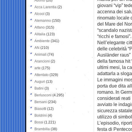
Aborto
(20)
giovani “vip” tede
Acca Larentia
(2)
accenna dei salut
Alcool
(3)
rinomato locale d
Alemanno
(150)
del Mare del Nor
Alfano
(315)
“scandalo nazist
Alitalia
(123)
“ricchi e famosi”.
Ambiente
(341)
Nell’elegante cit
AN
(210)
delle celebrità 
Ausländer raus” (
Animali
(74)
della famosa hit 
Arancioni
(2)
ultimi mesi, la 
arte
(175)
adattarla a slog
Attentato
(329)
Le immagini mos
Auguri
(13)
porta due dita al
Batini
(3)
romano. In Germa
Berlusconi
(4.295)
considerati reati
Bersani
(234)
avviato le indagi
Biasotti
(12)
sicurezza statale
Boldrini
(4)
utilizzo di simbol
Bossi
(1.221)
L’episodio, ripor
festa di Penteco
Brambilla
(38)