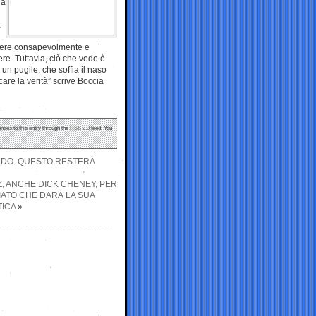
la
a
gliere consapevolmente e
re. Tuttavia, ciò che vedo è
 un pugile, che soffia il naso
are la verità” scrive Boccia
nses to this entry through the
RSS 2.0
feed. You
NDO. QUESTO RESTERÀ
IZ, ANCHE DICK CHENEY, PER
IATO CHE DARÀ LA SUA
ICA
»