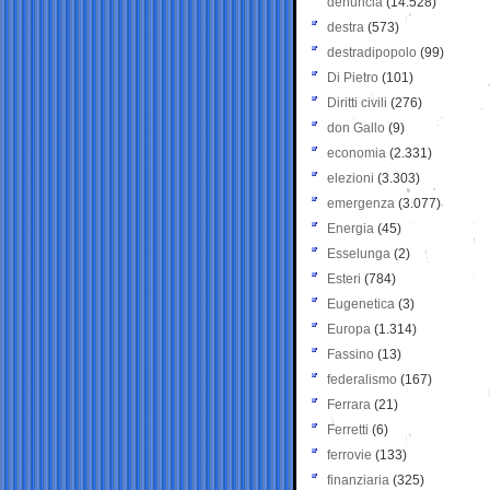
denuncia
(14.528)
destra
(573)
destradipopolo
(99)
Di Pietro
(101)
Diritti civili
(276)
don Gallo
(9)
economia
(2.331)
elezioni
(3.303)
emergenza
(3.077)
Energia
(45)
Esselunga
(2)
Esteri
(784)
Eugenetica
(3)
Europa
(1.314)
Fassino
(13)
federalismo
(167)
Ferrara
(21)
Ferretti
(6)
ferrovie
(133)
finanziaria
(325)