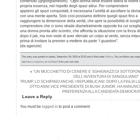
contenuto (@giorgiameloni). “Ogni donna deve essere libera di vivere 
propria essenza, nel rispetto degli spazi altrui. Per comprendere
appieno gli spazi conquistati, è necessaria l’umiltà di ascoltare la stori
con una mente aperta. Solo così possiamo definire quegli spazi fino a
raggiungere la dimensione della verità, che apre la possibilità di sce
comprendere che ci sono strade diametralmente opposte tra cui sceglie
una donna pronta allo scontro, che affronta la situazione con la forza di
dopo il jab, ma non vede di aver sferrato un colpo al vento, senza intacc
prima di invitare la premier a mettere da parte “i guantoni”.
(da agenzie)
This entry was posted on sabato, Settembre 7th, 2024 at 20:25 and is filed under
Politica
. You can follow any respo
can
leave a response
, or
trackback
from your own site.
«
“UN MUCCHIETTO DI CENERE E SGHIGNAZZI DI SOTTOFO
DELL’AVVENTURA DI SANGIULIANO”
TRUMP, LO SCHIFANO ANCHE I REPUBBLICANI: DOPO LA FIGLIA L
OTTO ANNI VICE PRESIDENTE DI BUSH JUNIOR, HA ANNUNC
PREFERENZA ALLA CANDIDATA DEMOCRAT
Leave a Reply
You must be
logged in
to post a comment.