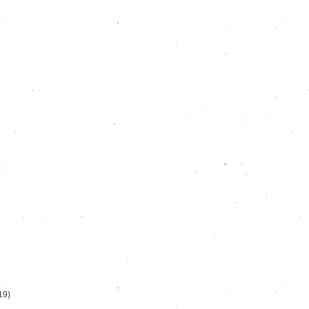
)
19)