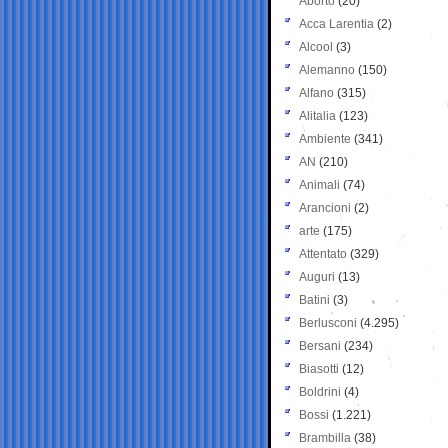
Aborto
(20)
Acca Larentia
(2)
Alcool
(3)
Alemanno
(150)
Alfano
(315)
Alitalia
(123)
Ambiente
(341)
AN
(210)
Animali
(74)
Arancioni
(2)
arte
(175)
Attentato
(329)
Auguri
(13)
Batini
(3)
Berlusconi
(4.295)
Bersani
(234)
Biasotti
(12)
Boldrini
(4)
Bossi
(1.221)
Brambilla
(38)