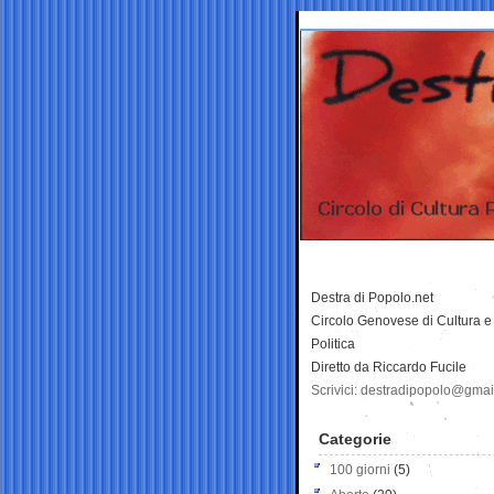
Destra di Popolo.net
Circolo Genovese di Cultura e
Politica
Diretto da Riccardo Fucile
Scrivici: destradipopolo@gma
Categorie
100 giorni
(5)