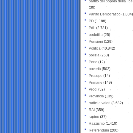
partito del popolo della libe
(30)
Partito Democratico
(1.034)
PD
(1.188)
PdL
(2.781)
pedofilia
(25)
Pensioni
(129)
Politica
(40.842)
polizia
(253)
Porto
(12)
povertà
(502)
Presepe
(14)
Primarie
(149)
Prodi
(52)
Provincia
(139)
radici e valori
(3.682)
RAI
(359)
rapine
(37)
Razzismo
(1.410)
Referendum
(200)