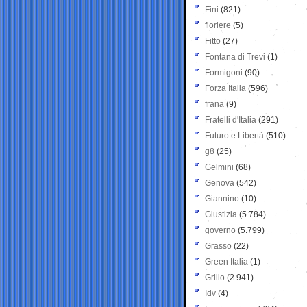
Fini
(821)
fioriere
(5)
Fitto
(27)
Fontana di Trevi
(1)
Formigoni
(90)
Forza Italia
(596)
frana
(9)
Fratelli d'Italia
(291)
Futuro e Libertà
(510)
g8
(25)
Gelmini
(68)
Genova
(542)
Giannino
(10)
Giustizia
(5.784)
governo
(5.799)
Grasso
(22)
Green Italia
(1)
Grillo
(2.941)
Idv
(4)