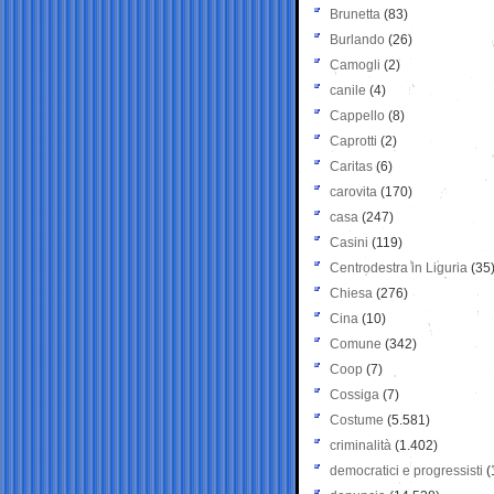
Brunetta
(83)
Burlando
(26)
Camogli
(2)
canile
(4)
Cappello
(8)
Caprotti
(2)
Caritas
(6)
carovita
(170)
casa
(247)
Casini
(119)
Centrodestra in Liguria
(35
Chiesa
(276)
Cina
(10)
Comune
(342)
Coop
(7)
Cossiga
(7)
Costume
(5.581)
criminalità
(1.402)
democratici e progressisti
(