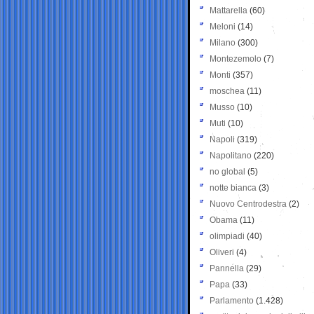
Mattarella
(60)
Meloni
(14)
Milano
(300)
Montezemolo
(7)
Monti
(357)
moschea
(11)
Musso
(10)
Muti
(10)
Napoli
(319)
Napolitano
(220)
no global
(5)
notte bianca
(3)
Nuovo Centrodestra
(2)
Obama
(11)
olimpiadi
(40)
Oliveri
(4)
Pannella
(29)
Papa
(33)
Parlamento
(1.428)