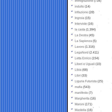
Immigrazione
(734)
indulto
(14)
inflazione
(26)
Ingroia
(15)
Interviste
(16)
la casta
(1.394)
La Destra
(45)
La Sapienza
(5)
Lavoro
(1.316)
LegaNord
(2.411)
Letta Enrico
(154)
Liberi e Uguali
(10)
Libia
(68)
Libri
(33)
Liguria Futurista
(25)
mafia
(543)
manifesto
(7)
Margherita
(16)
Maroni
(171)
Mastella
(16)