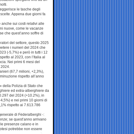
olti.
leggerisce le tasche degli
 scelte. Appena due giorni fa
 anche sui costi relativi alle
dini nuove, come le vacanze
se che quest’anno soffre di
ratori del settore, questo 2025
ipetere i numeri del 2024 che
023 (-5,7%) e però in tutti i 12
etto al 2023, con l’Italia al
cia. Nei primi 6 mesi del
l 2024.
nieri (67,7 milioni, +2,3%),
iminuzione rispetto all’anno
» della Polizia di Stato che
berghiere ed extra-alberghiere da
60.297 del 2024 (+10.2%), in
4,5%) e nei primi 10 giorni di
14,1% rispetto ai 7.613.786
enerale di Federalberghi -:
enze; se quest’anno arrivano
le presenze calano e in
ipotesi potrebbe non essere