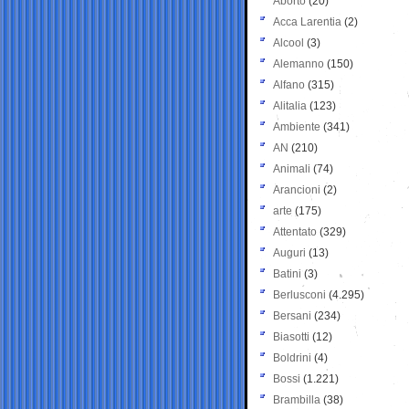
Aborto
(20)
Acca Larentia
(2)
Alcool
(3)
Alemanno
(150)
Alfano
(315)
Alitalia
(123)
Ambiente
(341)
AN
(210)
Animali
(74)
Arancioni
(2)
arte
(175)
Attentato
(329)
Auguri
(13)
Batini
(3)
Berlusconi
(4.295)
Bersani
(234)
Biasotti
(12)
Boldrini
(4)
Bossi
(1.221)
Brambilla
(38)