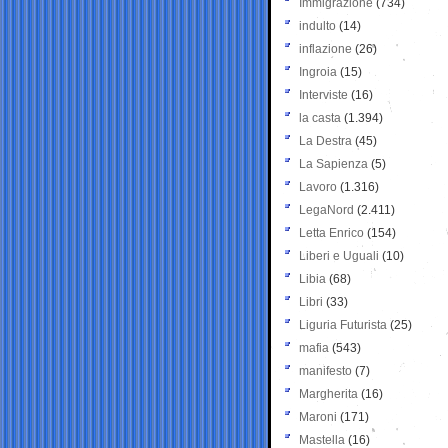
Immigrazione
(734)
indulto
(14)
inflazione
(26)
Ingroia
(15)
Interviste
(16)
la casta
(1.394)
La Destra
(45)
La Sapienza
(5)
Lavoro
(1.316)
LegaNord
(2.411)
Letta Enrico
(154)
Liberi e Uguali
(10)
Libia
(68)
Libri
(33)
Liguria Futurista
(25)
mafia
(543)
manifesto
(7)
Margherita
(16)
Maroni
(171)
Mastella
(16)