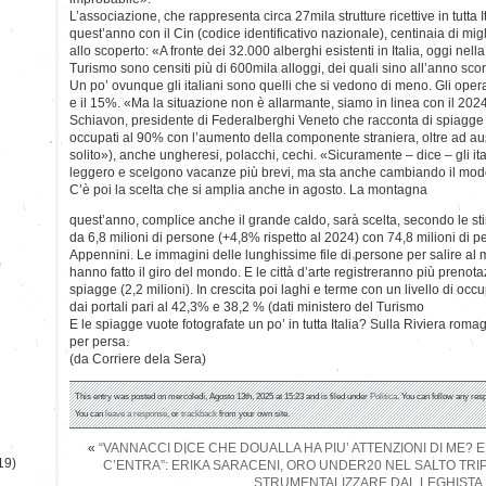
L’associazione, che rappresenta circa 27mila strutture ricettive in tutta I
quest’anno con il Cin (codice identificativo nazionale), centinaia di mig
allo scoperto: «A fronte dei 32.000 alberghi esistenti in Italia, oggi nell
Turismo sono censiti più di 600mila alloggi, dei quali sino all’anno sco
Un po’ ovunque gli italiani sono quelli che si vedono di meno. Gli operat
e il 15%. «Ma la situazione non è allarmante, siamo in linea con il 20
Schiavon, presidente di Federalberghi Veneto che racconta di spiagge 
occupati al 90% con l’aumento della componente straniera, oltre ad au
solito»), anche ungheresi, polacchi, cechi. «Sicuramente – dice – gli it
leggero e scelgono vacanze più brevi, ma sta anche cambiando il mode
C’è poi la scelta che si amplia anche in agosto. La montagna
quest’anno, complice anche il grande caldo, sarà scelta, secondo le st
da 6,8 milioni di persone (+4,8% rispetto al 2024) con 74,8 milioni di pe
Appennini. Le immagini delle lunghissime file di persone per salire a
)
hanno fatto il giro del mondo. E le città d’arte registreranno più prenotaz
spiagge (2,2 milioni). In crescita poi laghi e terme con un livello di occ
dai portali pari al 42,3% e 38,2 % (dati ministero del Turismo
E le spiagge vuote fotografate un po’ in tutta Italia? Sulla Riviera rom
per persa.
(da Corriere dela Sera)
This entry was posted on mercoledì, Agosto 13th, 2025 at 15:23 and is filed under
Politica
. You can follow any res
You can
leave a response
, or
trackback
from your own site.
«
“VANNACCI DICE CHE DOUALLA HA PIU’ ATTENZIONI DI ME? E
19)
C’ENTRA”: ERIKA SARACENI, ORO UNDER20 NEL SALTO TRIPL
STRUMENTALIZZARE DAL LEGHISTA