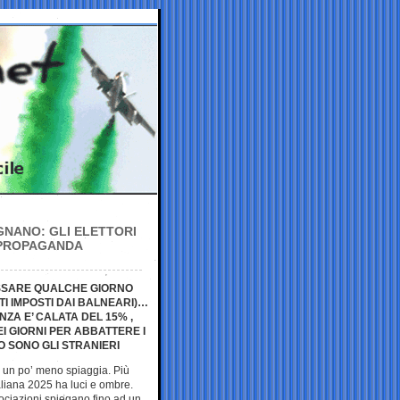
OGNANO: GLI ELETTORI
 PROPAGANDA
ASSARE QUALCHE GIORNO
I IMPOSTI DAI BALNEARI)…
ZA E’ CALATA DEL 15% ,
I GIORNI PER ABBATTERE I
O SONO GLI STRANIERI
, un po’ meno spiaggia. Più
aliana 2025 ha luci e ombre.
ociazioni spiegano fino ad un