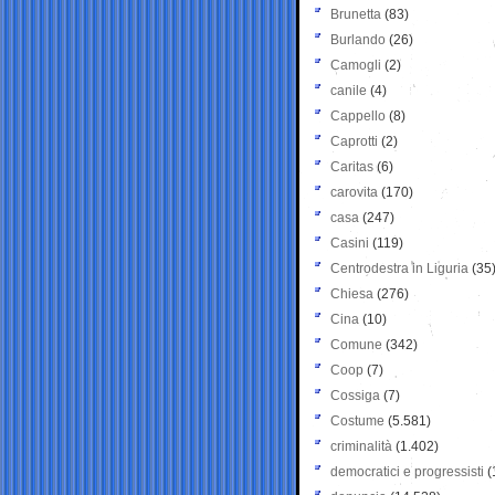
Brunetta
(83)
Burlando
(26)
Camogli
(2)
canile
(4)
Cappello
(8)
Caprotti
(2)
Caritas
(6)
carovita
(170)
casa
(247)
Casini
(119)
Centrodestra in Liguria
(35
Chiesa
(276)
Cina
(10)
Comune
(342)
Coop
(7)
Cossiga
(7)
Costume
(5.581)
criminalità
(1.402)
democratici e progressisti
(