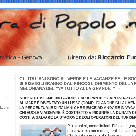
GLI ITALIANI SONO AL VERDE E LE VACANZE SE LE S
SI RISVEGLIERANNO DAL RINCOGLIONIMENTO DELLA
MELONIANA DEL “VA TUTTO ALLA GRANDE”?
STIPENDI DA FAME, INFLAZIONE GALOPPANTE E CARO-VITA: P
AL MARE È DIVENTATO UN LUSSO (COMPLICI ANCHE GLI AUMENT
il.com
LA PERCENTUALE DI ITALIANI CHE RIESCE AD ANDARE IN VACAN
CHI VUOLE VIAGGIARE, È COSTRETTO A RIDURRE LA DURATA DE
COSTI, A SALVARE LA STAGIONE DEGLI OPERATORI DEL TURISM
Più stranieri, meno italiani. Più montagna
presenze, ma per meno giorni. L’estate it
Che le cifre snocciolate da governo e ass