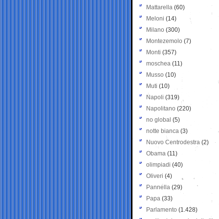
Mattarella
(60)
Meloni
(14)
Milano
(300)
Montezemolo
(7)
Monti
(357)
moschea
(11)
Musso
(10)
Muti
(10)
Napoli
(319)
Napolitano
(220)
no global
(5)
notte bianca
(3)
Nuovo Centrodestra
(2)
Obama
(11)
olimpiadi
(40)
Oliveri
(4)
Pannella
(29)
Papa
(33)
Parlamento
(1.428)