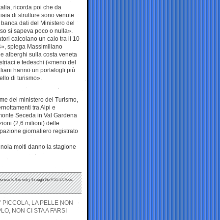
talia, ricorda poi che da
liaia di strutture sono venute
a banca dati del Ministero del
rso si sapeva poco o nulla».
ori calcolano un calo tra il 10
24», spiega Massimiliano
e alberghi sulla costa veneta
striaci e tedeschi («meno del
aliani hanno un portafogli più
llo di turismo».
ime del ministero del Turismo,
rnottamenti tra Alpi e
l monte Seceda in Val Gardena
ioni (2,6 milioni) delle
upazione giornaliero registrato
agnola molti danno la stagione
ponses to this entry through the
RSS 2.0
feed.
’ PICCOLA, LA PELLE NON
O, NON CI STA A FARSI