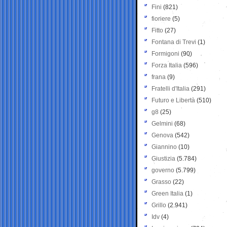
Fini
(821)
fioriere
(5)
Fitto
(27)
Fontana di Trevi
(1)
Formigoni
(90)
Forza Italia
(596)
frana
(9)
Fratelli d'Italia
(291)
Futuro e Libertà
(510)
g8
(25)
Gelmini
(68)
Genova
(542)
Giannino
(10)
Giustizia
(5.784)
governo
(5.799)
Grasso
(22)
Green Italia
(1)
Grillo
(2.941)
Idv
(4)