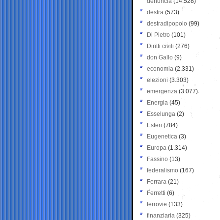
denuncia
(14.528)
destra
(573)
destradipopolo
(99)
Di Pietro
(101)
Diritti civili
(276)
don Gallo
(9)
economia
(2.331)
elezioni
(3.303)
emergenza
(3.077)
Energia
(45)
Esselunga
(2)
Esteri
(784)
Eugenetica
(3)
Europa
(1.314)
Fassino
(13)
federalismo
(167)
Ferrara
(21)
Ferretti
(6)
ferrovie
(133)
finanziaria
(325)