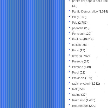
partito del popolo della libe
(30)
Partito Democratico
(1.034)
PD
(1.188)
PdL
(2.781)
pedofilia
(25)
Pensioni
(129)
Politica
(40.814)
polizia
(253)
Porto
(12)
povertà
(502)
Presepe
(14)
Primarie
(149)
Prodi
(52)
Provincia
(139)
radici e valori
(3.682)
RAI
(359)
rapine
(37)
Razzismo
(1.410)
Referendum
(200)