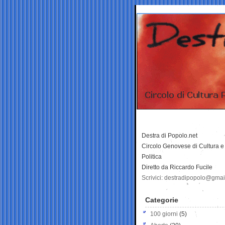
Destra di Popolo.net
Circolo Genovese di Cultura e
Politica
Diretto da Riccardo Fucile
Scrivici: destradipopolo@gma
Categorie
100 giorni
(5)