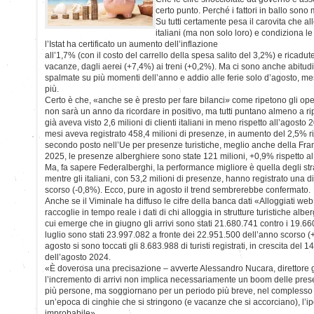
certo punto. Perché i fattori in ballo sono m
Su tutti certamente pesa il carovita che al
italiani (ma non solo loro) e condiziona le
l’Istat ha certificato un aumento dell’inflazione
all’1,7% (con il costo del carrello della spesa salito del 3,2%) e ricadute
vacanze, dagli aerei (+7,4%) ai treni (+0,2%). Ma ci sono anche abitu
spalmate su più momenti dell’anno e addio alle ferie solo d’agosto, me
più.
Certo è che, «anche se è presto per fare bilanci» come ripetono gli ope
non sarà un anno da ricordare in positivo, ma tutti puntano almeno a r
già aveva visto 2,6 milioni di clienti italiani in meno rispetto all’agosto 2
mesi aveva registrato 458,4 milioni di presenze, in aumento del 2,5% risp
secondo posto nell’Ue per presenze turistiche, meglio anche della Fran
2025, le presenze alberghiere sono state 121 milioni, +0,9% rispetto a
Ma, fa sapere Federalberghi, la performance migliore è quella degli stra
mentre gli italiani, con 53,2 milioni di presenze, hanno registrato una d
scorso (-0,8%). Ecco, pure in agosto il trend sembrerebbe confermato.
Anche se il Viminale ha diffuso le cifre della banca dati «Alloggiati web
raccoglie in tempo reale i dati di chi alloggia in strutture turistiche al
cui emerge che in giugno gli arrivi sono stati 21.680.741 contro i 19.6
luglio sono stati 23.997.082 a fronte dei 22.951.500 dell’anno scorso (+
agosto si sono toccati gli 8.683.988 di turisti registrati, in crescita del 
dell’agosto 2024.
«È doverosa una precisazione – avverte Alessandro Nucara, direttore g
l’incremento di arrivi non implica necessariamente un boom delle pres
più persone, ma soggiornano per un periodo più breve, nel complesso 
un’epoca di cinghie che si stringono (e vacanze che si accorciano), l’
improbabile».