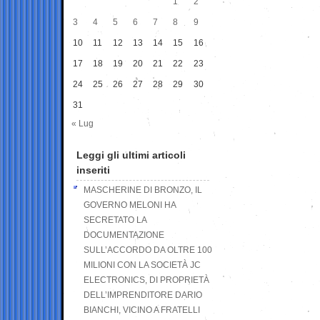
1
2
3
4
5
6
7
8
9
10
11
12
13
14
15
16
17
18
19
20
21
22
23
24
25
26
27
28
29
30
31
« Lug
Leggi gli ultimi articoli
inseriti
MASCHERINE DI BRONZO, IL
GOVERNO MELONI HA
SECRETATO LA
DOCUMENTAZIONE
SULL’ACCORDO DA OLTRE 100
MILIONI CON LA SOCIETÀ JC
ELECTRONICS, DI PROPRIETÀ
DELL’IMPRENDITORE DARIO
BIANCHI, VICINO A FRATELLI