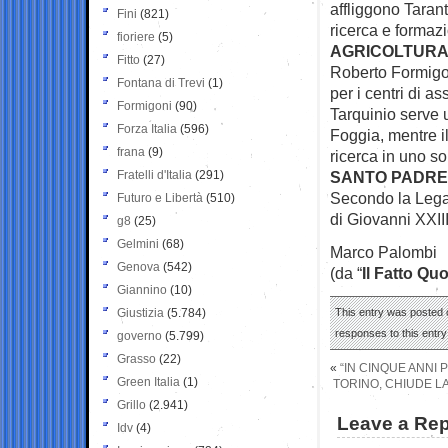
affliggono Tarant
Fini
(821)
ricerca e formaz
fioriere
(5)
AGRICOLTUR
Fitto
(27)
Roberto Formigoni
Fontana di Trevi
(1)
per i centri di a
Formigoni
(90)
Tarquinio serve 
Forza Italia
(596)
Foggia, mentre il
frana
(9)
ricerca in uno so
Fratelli d'Italia
(291)
SANTO PADRE
Secondo la Lega 
Futuro e Libertà
(510)
di Giovanni XXII
g8
(25)
Gelmini
(68)
Marco Palombi
Genova
(542)
(da “
Il Fatto Qu
Giannino
(10)
Giustizia
(5.784)
This entry was posted 
responses to this entr
governo
(5.799)
Grasso
(22)
«
“IN CINQUE ANNI 
Green Italia
(1)
TORINO, CHIUDE L
Grillo
(2.941)
Leave a Rep
Idv
(4)