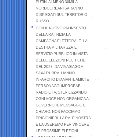
PUTIN: ALMENO 30MILA
NORDCOREANI SARANNO
DISPIEGATI SUL TERRITORIO
RUSSO
CON IL NUOVO PALINSESTO
DELLA RAI INIZIA LA
CAMPAGNA ELETTORALE. LA
DESTRA MILITARIZZA IL
SERVIZIO PUBBLICO IN VISTA
DELLE ELEZIONI POLITICHE
DEL 2027: DA VIA ASIAGO A
SAXA RUBRA, HANNO
INFARCITO DI AMANTI, AMICI E
PERSONAGGI IMPROBABILI
RADIO E TV, STERILIZZANDO
OGNI VOCE NON ORGANICA AL
GOVERNO. IL MESSAGGIO È
CHIARO: NON FACCIAMO
PRIGIONIERI. LA RAI È NOSTRA
E LA USEREMO PER VINCERE
LE PROSSIME ELEZIONI