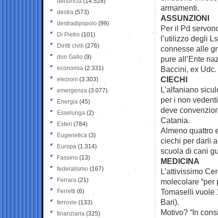
denuncia
(14.528)
armamenti.
destra
(573)
ASSUNZIONI
destradipopolo
(99)
Per il Pd servono
Di Pietro
(101)
l’utilizzo degli L
Diritti civili
(276)
connesse alle gra
don Gallo
(9)
pure all’Ente naz
economia
(2.331)
Baccini, ex Udc.
CIECHI
elezioni
(3.303)
L’alfaniano sicul
emergenza
(3.077)
per i non vedenti
Energia
(45)
deve convenziona
Esselunga
(2)
Catania.
Esteri
(784)
Almeno quattro e
Eugenetica
(3)
ciechi per darli 
Europa
(1.314)
scuola di cani 
Fassino
(13)
MEDICINA
federalismo
(167)
L’attivissimo Cer
Ferrara
(21)
molecolare “per 
Tomaselli vuole 
Ferretti
(6)
Bari).
ferrovie
(133)
Motivo? “In consi
finanziaria
(325)