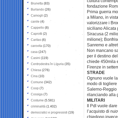
cultura contempo
Brunetta
(83)
fondazione Roma
Burlando
(26)
Prima guerra mon
Camogli
(2)
a Milano, in vist
canile
(4)
valorizzare i Bro
Cappello
(8)
siciliano Alicata
Siracusa (2 mili
Caprotti
(2)
milione); Bonfri
Caritas
(6)
Sanremo e altrett
carovita
(170)
Non mancano sacr
casa
(247)
per il destino del
Casini
(119)
chiede 450mila e
Centrodestra in Liguria
(35)
Firenze in sette
Chiesa
(276)
STRADE
Cina
(10)
Ognuno vuole la 
Comune
(342)
modo di togliere
Coop
(7)
Salerno-Reggio C
rilanciando alla 
Cossiga
(7)
MILITARI
Costume
(5.581)
Il Pdl vuole dare
criminalità
(1.402)
l’acquisto di nuo
democratici e progressisti
(19)
chiedono invece 2