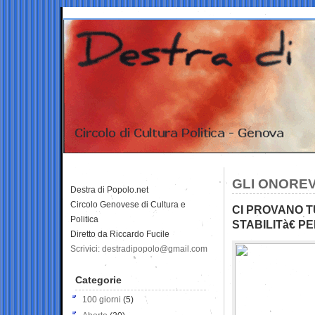
GLI ONOREV
Destra di Popolo.net
Circolo Genovese di Cultura e
CI PROVANO T
Politica
STABILITà€ P
Diretto da Riccardo Fucile
Scrivici: destradipopolo@gmail.com
Categorie
100 giorni
(5)