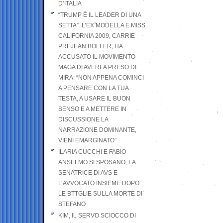
D’ITALIA
“TRUMP È IL LEADER DI UNA
SETTA”. L’EX MODELLA E MISS
CALIFORNIA 2009, CARRIE
PREJEAN BOLLER, HA
ACCUSATO IL MOVIMENTO
MAGA DI AVERLA PRESO DI
MIRA: “NON APPENA COMINCI
A PENSARE CON LA TUA
TESTA, A USARE IL BUON
SENSO E A METTERE IN
DISCUSSIONE LA
NARRAZIONE DOMINANTE,
VIENI EMARGINATO”
ILARIA CUCCHI E FABIO
ANSELMO SI SPOSANO; LA
SENATRICE DI AVS E
L’AVVOCATO INSIEME DOPO
LE BTTGLIE SULLA MORTE DI
STEFANO
KIM, IL SERVO SCIOCCO DI