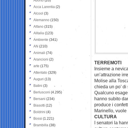
Aborto
(20)
Acca Larentia
(2)
Alcool
(3)
Alemanno
(150)
Alfano
(315)
Alitalia
(123)
Ambiente
(341)
AN
(210)
Animali
(74)
Arancioni
(2)
TERREMOTI
arte
(175)
Insieme a nevica
Attentato
(329)
un’attrazione irr
Auguri
(13)
Molise alla Tosc
Batini
(3)
chieda un po’ di s
Qualcuno esager
Berlusconi
(4.295)
hanno subito dann
Bersani
(234)
produce i confett
Biasotti
(12)
Marinello, vuole 
Boldrini
(4)
CULTURA
Bossi
(1.221)
I senatori la ha
Brambilla
(38)