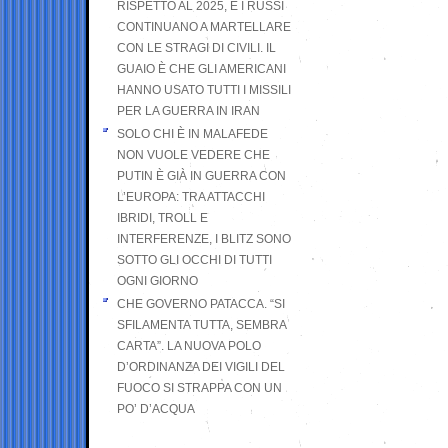
RISPETTO AL 2025, E I RUSSI
CONTINUANO A MARTELLARE
CON LE STRAGI DI CIVILI. IL
GUAIO È CHE GLI AMERICANI
HANNO USATO TUTTI I MISSILI
PER LA GUERRA IN IRAN
SOLO CHI È IN MALAFEDE
NON VUOLE VEDERE CHE
PUTIN È GIÀ IN GUERRA CON
L’EUROPA: TRA ATTACCHI
IBRIDI, TROLL E
INTERFERENZE, I BLITZ SONO
SOTTO GLI OCCHI DI TUTTI
OGNI GIORNO
CHE GOVERNO PATACCA. “SI
SFILAMENTA TUTTA, SEMBRA
CARTA”. LA NUOVA POLO
D’ORDINANZA DEI VIGILI DEL
FUOCO SI STRAPPA CON UN
PO’ D’ACQUA