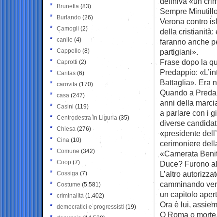
definiva «un cri
Brunetta
(83)
Sempre Minutill
Burlando
(26)
Verona contro isl
Camogli
(2)
della cristianità
canile
(4)
faranno anche per
Cappello
(8)
partigiani».
Frase dopo la qua
Caprotti
(2)
Predappio: «L’in
Caritas
(6)
Battaglia». Era
carovita
(170)
Quando a Predapp
casa
(247)
anni della marci
Casini
(119)
a parlare con i g
Centrodestra in Liguria
(35)
diverse candidatu
Chiesa
(276)
«presidente dell’
Cina
(10)
cerimoniere dell
Comune
(342)
«Camerata Benito
Coop
(7)
Duce? Furono all
L’altro autorizzat
Cossiga
(7)
camminando verso
Costume
(5.581)
un capitolo aper
criminalità
(1.402)
Ora è lui, assiem
democratici e progressisti
(19)
O Roma o morte.