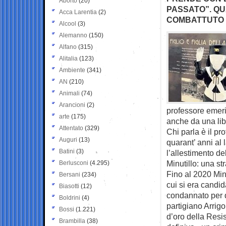
Aborto
(20)
PASSATO”. QU
Acca Larentia
(2)
COMBATTUTO I
Alcool
(3)
Alemanno
(150)
Alfano
(315)
Alitalia
(123)
Ambiente
(341)
AN
(210)
Animali
(74)
Arancioni
(2)
professore emeri
arte
(175)
anche da una libr
Attentato
(329)
Chi parla è il pr
Auguri
(13)
quarant’ anni al l
Batini
(3)
l’allestimento d
Minutillo: una st
Berlusconi
(4.295)
Fino al 2020 Minut
Bersani
(234)
cui si era candi
Biasotti
(12)
condannato per 
Boldrini
(4)
partigiano Arrig
Bossi
(1.221)
d’oro della Resis
Brambilla
(38)