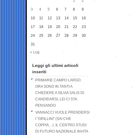
1
2
3
4
5
6
7
8
9
10
11
12
13
14
15
16
17
18
19
20
21
22
23
24
25
26
27
28
29
30
31
« Lug
Leggi gli ultimi articoli
inseriti
PRIMARIE CAMPO LARGO,
ORA SONO IN TANTI A
CHIEDERE A SILVIA SALIS DI
CANDIDARSI: LEI CI STA
PENSANDO
VANNACCI VUOLE PRENDERSI
I “GRILLINI” (SAI CHE
COPPIA…). IL CENTRO STUDI
DI FUTURO NAZIONALE INVITA