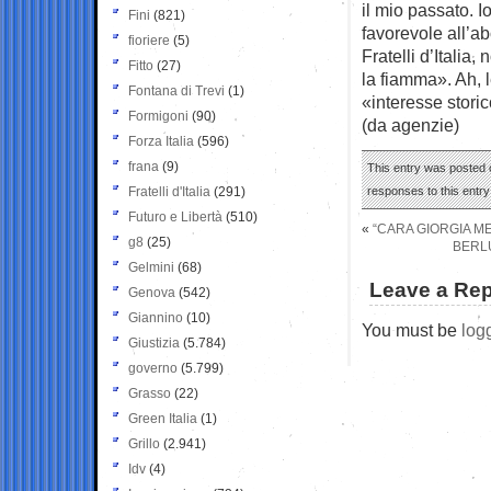
il mio passato. I
Fini
(821)
favorevole all’ab
fioriere
(5)
Fratelli d’Italia
Fitto
(27)
la fiamma». Ah, 
Fontana di Trevi
(1)
«interesse stori
Formigoni
(90)
(da agenzie)
Forza Italia
(596)
frana
(9)
This entry was posted o
Fratelli d'Italia
(291)
responses to this entr
Futuro e Libertà
(510)
«
“CARA GIORGIA M
g8
(25)
BERLU
Gelmini
(68)
Leave a Rep
Genova
(542)
Giannino
(10)
You must be
log
Giustizia
(5.784)
governo
(5.799)
Grasso
(22)
Green Italia
(1)
Grillo
(2.941)
Idv
(4)