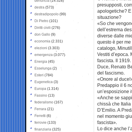
denuncia
(14.528)
presupposti, com
destra
(573)
apologetiche? E 
destradipopolo
(99)
situazione?
Di Pietro
(101)
«So che vengono 
Diritti civili
(276)
dell’estrema dest
don Gallo
(9)
diverse dalle mie
economia
(2.331)
questo è per me 
catalogo, Minutil
elezioni
(3.303)
Vestiti d’epoca. 
emergenza
(3.077)
fascista. Il 1919
Energia
(45)
Duce, Renato Bert
Esselunga
(2)
del fascismo.
Esteri
(784)
«Onore al duce!
Eugenetica
(3)
Predappio il 6 n
Europa
(1.314)
un’esposizione i
Fassino
(13)
«Anche se sappia
federalismo
(167)
chissà che Itali
Ferrara
(21)
D’Emilio. A Preda
nel momento gius
Ferretti
(6)
fascista».
ferrovie
(133)
Lo dice anche l’
finanziaria
(325)