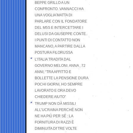
BEPPE GRILLO A UN
CONFRONTO. VANNACCI HA
UNA VOGLIA MATTA DI
PARLARE CON IL FONDATORE
DEL M5S E INTERCETTARE I
DELUSI DA GIUSEPPE CONTE.
I PUNTI DI CONTATTO NON
MANCANO, A PARTIRE DALLA
POSTURA FILORUSSA
L’ITALIA TRADITA DAL
GOVERNO MELONI. ANNA , 72
ANNI; “TRA AFFITTO E
BOLLETTE LA PENSIONE DURA
POCHI GIORNI, HO SEMPRE
LAVORATO E ORA DEVO
CHIEDERE AIUTO”
TRUMP NON DÀ MISSILI
ALL’UCRAINA PERCHÉ NON
NE HA PIÙ PER SÉ : LA
FORNITURA DI RAZZI È
DIMINUITA DI TRE VOLTE