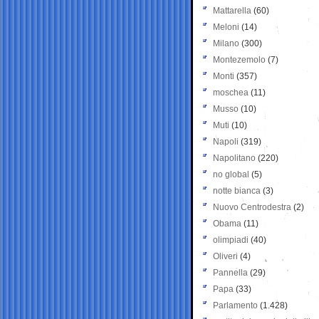
Mattarella
(60)
Meloni
(14)
Milano
(300)
Montezemolo
(7)
Monti
(357)
moschea
(11)
Musso
(10)
Muti
(10)
Napoli
(319)
Napolitano
(220)
no global
(5)
notte bianca
(3)
Nuovo Centrodestra
(2)
Obama
(11)
olimpiadi
(40)
Oliveri
(4)
Pannella
(29)
Papa
(33)
Parlamento
(1.428)