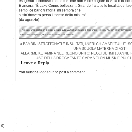
esagerati. Il comasco come me, che non vuole pagare la vista o la loca
E ancora. “È Lake Como, bellezza… Girando fra tutte le località del lago,
semplice bar o trattoria, mi sembra che
si sia davvero perso il senso della misura”.
(da agenzie)
This entry was posted on giovedì, Giugno 12th, 2025 at 14:49 and is filed under
Politica
. You can follow any respon
can
leave a response
, or
trackback
from your own site.
«
BAMBINI STRATTONATI E INSULTATI, I NERI CHIAMATI “ZULU’”:
UNA SCUOLA MATERNA DI ASTI
ALLARME KETAMINA NEL REGNO UNITO: NEGLI ULTIMI 10 ANNI, 
USO DELLA DROGA TANTO CARA A ELON MUSK È PIÙ C
Leave a Reply
)
You must be
logged in
to post a comment.
19)