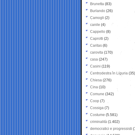
Brunetta
(83)
Burlando
(26)
Camogli
(2)
canile
(4)
Cappello
(8)
Caprotti
(2)
Caritas
(6)
carovita
(170)
casa
(247)
Casini
(119)
Centrodestra in Liguria
(35
Chiesa
(276)
Cina
(10)
Comune
(342)
Coop
(7)
Cossiga
(7)
Costume
(5.581)
criminalità
(1.402)
democratici e progressisti
(