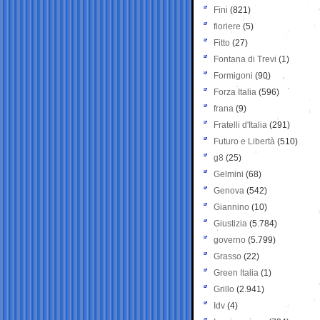
Fini
(821)
fioriere
(5)
Fitto
(27)
Fontana di Trevi
(1)
Formigoni
(90)
Forza Italia
(596)
frana
(9)
Fratelli d'Italia
(291)
Futuro e Libertà
(510)
g8
(25)
Gelmini
(68)
Genova
(542)
Giannino
(10)
Giustizia
(5.784)
governo
(5.799)
Grasso
(22)
Green Italia
(1)
Grillo
(2.941)
Idv
(4)