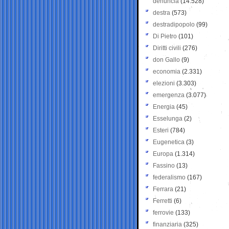
denuncia
(14.528)
destra
(573)
destradipopolo
(99)
Di Pietro
(101)
Diritti civili
(276)
don Gallo
(9)
economia
(2.331)
elezioni
(3.303)
emergenza
(3.077)
Energia
(45)
Esselunga
(2)
Esteri
(784)
Eugenetica
(3)
Europa
(1.314)
Fassino
(13)
federalismo
(167)
Ferrara
(21)
Ferretti
(6)
ferrovie
(133)
finanziaria
(325)