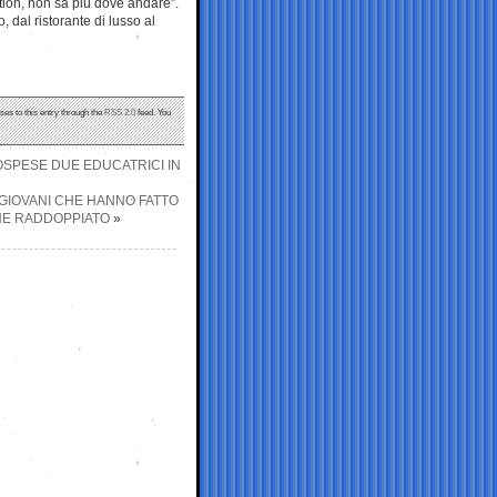
tion, non sa più dove andare”.
 dal ristorante di lusso al
ses to this entry through the
RSS 2.0
feed. You
 SOSPESE DUE EDUCATRICI IN
I GIOVANI CHE HANNO FATTO
HE RADDOPPIATO
»