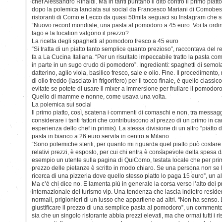
chef Alessandro Rinaldi. Ma in tanti puntano il dito contro il primo piatto
dopo la polemica lanciata sui social da Francesco Mariani di Comobest
ristoranti di Como e Lecco da quasi 50mila seguaci su Instagram che su
“Nuovo record mondiale, una pasta al pomodoro a 45 euro. Voi la ordin
lago e la location valgono il prezzo?
La ricetta degli spaghetti al pomodoro fresco a 45 euro
“Si tratta di un piatto tanto semplice quanto prezioso”, raccontava del r
fa a La Cucina Italiana. “Per un risultato impeccabile tratto la pasta co
in parte in un sugo crudo di pomodoro”. Ingredienti: spaghetti di semo
datterino, aglio viola, basilico fresco, sale e olio. Fine. Il procedimento,
di olio freddo (lasciato in frigorifero) per il tocco finale, è quello classic
evitate se potete di usare il mixer a immersione per frullare il pomodo
Quello di mamme e nonne, come usava una volta.
La polemica sui social
Il primo piatto, così, scatena i commenti di comaschi e non, tra messaggi c
considerare i tanti fattori che contribuiscono al prezzo di un primo in ca
esperienza dello chef in primis). La stessa divisione di un altro “piatto 
pasta in bianco a 26 euro servita in centro a Milano.
“Sono polemiche sterili, per quanto mi riguarda quel piatto può costare
relativi prezzi, è esposto, per cui chi entra è consapevole della spesa d
esempio un utente sulla pagina di QuiComo, testata locale che per prima h
prezzo delle pietanze è scritto in modo chiaro. Se una persona non se 
ricerca di una pizzeria dove quello stesso piatto lo paga 15 euro”, un a
Ma c’è chi dice no. E lamenta più in generale la corsa verso l’alto dei p
internazionale del turismo vip. Una tendenza che lascia indietro residen
normali, prigionieri di un lusso che appartiene ad altri. “Non ha senso.
giustificare il prezzo di una semplice pasta al pomodoro”, un comment
sia che un singolo ristorante abbia prezzi elevati, ma che ormai tutti i 