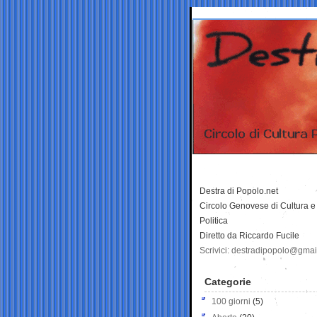
Destra di Popolo.net
Circolo Genovese di Cultura e
Politica
Diretto da Riccardo Fucile
Scrivici: destradipopolo@gma
Categorie
100 giorni
(5)