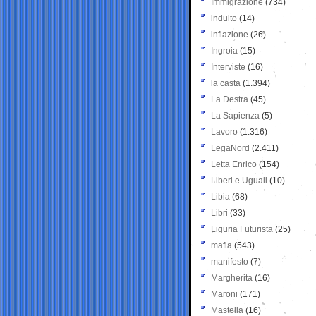
Immigrazione
(734)
indulto
(14)
inflazione
(26)
Ingroia
(15)
Interviste
(16)
la casta
(1.394)
La Destra
(45)
La Sapienza
(5)
Lavoro
(1.316)
LegaNord
(2.411)
Letta Enrico
(154)
Liberi e Uguali
(10)
Libia
(68)
Libri
(33)
Liguria Futurista
(25)
mafia
(543)
manifesto
(7)
Margherita
(16)
Maroni
(171)
Mastella
(16)