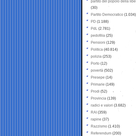
partito del popolo della libe
(30)
Partito Democratico
(1.034)
PD
(1.188)
PdL
(2.781)
pedofilia
(25)
Pensioni
(129)
Politica
(40.814)
polizia
(253)
Porto
(12)
povertà
(502)
Presepe
(14)
Primarie
(149)
Prodi
(52)
Provincia
(139)
radici e valori
(3.682)
RAI
(359)
rapine
(37)
Razzismo
(1.410)
Referendum
(200)