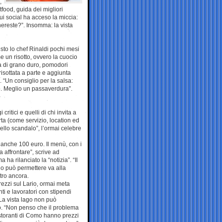
,
food, guida dei migliori
i social ha acceso la miccia:
ereste?”. Insomma: la vista
esto lo chef Rinaldi pochi mesi
me un risotto, ovvero la cuocio
la di grano duro, pomodori
 risottata a parte e aggiunta
o. “Un consiglio per la salsa:
ro. Meglio un passaverdura”.
ritici e quelli di chi invita a
rta (come servizio, location ed
dello scandalo”, l’ormai celebre
 anche 100 euro. Il menù, con i
a affrontare”, scrive ad
a rilanciato la “notizia”. “Il
lo può permettere va alla
ltro ancora.
rezzi sul Lario, ormai meta
ti e lavoratori con stipendi
 La vista lago non può
o. “Non penso che il problema
ristoranti di Como hanno prezzi