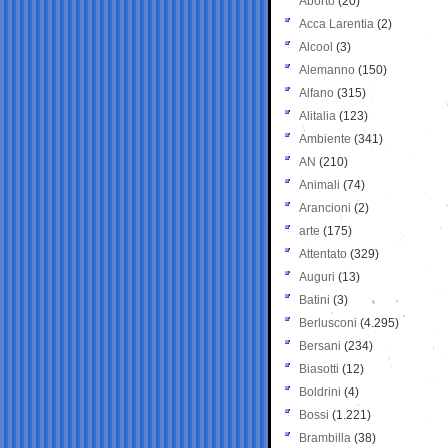
Aborto
(20)
Acca Larentia
(2)
Alcool
(3)
Alemanno
(150)
Alfano
(315)
Alitalia
(123)
Ambiente
(341)
AN
(210)
Animali
(74)
Arancioni
(2)
arte
(175)
Attentato
(329)
Auguri
(13)
Batini
(3)
Berlusconi
(4.295)
Bersani
(234)
Biasotti
(12)
Boldrini
(4)
Bossi
(1.221)
Brambilla
(38)