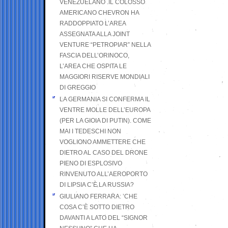
VENEZUELANO .IL COLOSSO
AMERICANO CHEVRON HA
RADDOPPIATO L’AREA
ASSEGNATA ALLA JOINT
VENTURE “PETROPIAR” NELLA
FASCIA DELL’ORINOCO,
L’AREA CHE OSPITA LE
MAGGIORI RISERVE MONDIALI
DI GREGGIO
LA GERMANIA SI CONFERMA IL
VENTRE MOLLE DELL’EUROPA
(PER LA GIOIA DI PUTIN). COME
MAI I TEDESCHI NON
VOGLIONO AMMETTERE CHE
DIETRO AL CASO DEL DRONE
PIENO DI ESPLOSIVO
RINVENUTO ALL’AEROPORTO
DI LIPSIA C’È LA RUSSIA?
GIULIANO FERRARA: ’CHE
COSA C’È SOTTO DIETRO
DAVANTI A LATO DEL “SIGNOR