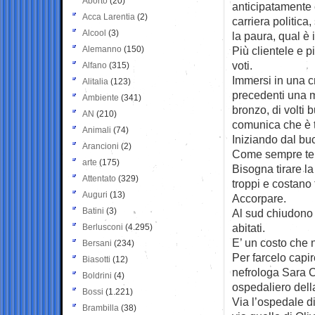
Aborto
(20)
anticipatamente 
Acca Larentia
(2)
carriera politica
Alcool
(3)
la paura, qual è 
Alemanno
(150)
Più clientele e pi
voti.
Alfano
(315)
Immersi in una 
Alitalia
(123)
precedenti una m
Ambiente
(341)
bronzo, di volti 
AN
(210)
comunica che è t
Animali
(74)
Iniziando dal buc
Arancioni
(2)
Come sempre terr
arte
(175)
Bisogna tirare la
Attentato
(329)
troppi e costano t
Auguri
(13)
Accorpare.
Batini
(3)
Al sud chiudono gl
abitati.
Berlusconi
(4.295)
E’ un costo che 
Bersani
(234)
Per farcelo capi
Biasotti
(12)
nefrologa Sara C
Boldrini
(4)
ospedaliero della
Bossi
(1.221)
Via l’ospedale di
Brambilla
(38)