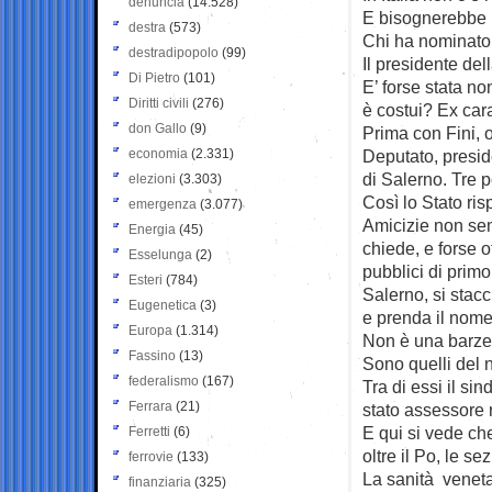
denuncia
(14.528)
E bisognerebbe 
destra
(573)
Chi ha nominato
destradipopolo
(99)
Il presidente de
Di Pietro
(101)
E’ forse stata n
Diritti civili
(276)
è costui? Ex carab
don Gallo
(9)
Prima con Fini, o
economia
(2.331)
Deputato, presid
di Salerno. Tre p
elezioni
(3.303)
Così lo Stato ris
emergenza
(3.077)
Amicizie non sem
Energia
(45)
chiede, e forse o
Esselunga
(2)
pubblici di prim
Esteri
(784)
Salerno, si stac
Eugenetica
(3)
e prenda il nome 
Europa
(1.314)
Non è una barzell
Fassino
(13)
Sono quelli del n
federalismo
(167)
Tra di essi il si
Ferrara
(21)
stato assessore 
E qui si vede ch
Ferretti
(6)
oltre il Po, le se
ferrovie
(133)
La sanità veneta 
finanziaria
(325)