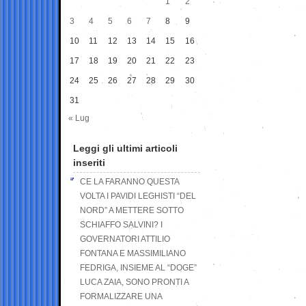
1
2
3
4
5
6
7
8
9
10
11
12
13
14
15
16
17
18
19
20
21
22
23
24
25
26
27
28
29
30
31
« Lug
Leggi gli ultimi articoli
inseriti
CE LA FARANNO QUESTA
VOLTA I PAVIDI LEGHISTI “DEL
NORD” A METTERE SOTTO
SCHIAFFO SALVINI? I
GOVERNATORI ATTILIO
FONTANA E MASSIMILIANO
FEDRIGA, INSIEME AL “DOGE”
LUCA ZAIA, SONO PRONTI A
FORMALIZZARE UNA