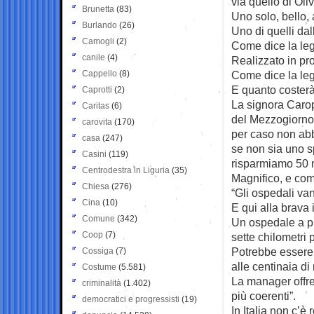
via quello di Oliv
Brunetta
(83)
Uno solo, bello, 
Burlando
(26)
Uno di quelli dal
Camogli
(2)
Come dice la leg
canile
(4)
Realizzato in pro
Cappello
(8)
Come dice la leg
E quanto costerà
Caprotti
(2)
La signora Carop
Caritas
(6)
del Mezzogiorno 
carovita
(170)
per caso non abb
casa
(247)
se non sia uno sp
Casini
(119)
risparmiamo 50 mi
Centrodestra in Liguria
(35)
Magnifico, e com
Chiesa
(276)
“Gli ospedali van
Cina
(10)
E qui alla brava i
Comune
(342)
Un ospedale a pia
Coop
(7)
sette chilometri p
Potrebbe essere a
Cossiga
(7)
alle centinaia d
Costume
(5.581)
La manager offr
criminalità
(1.402)
più coerenti”.
democratici e progressisti
(19)
In Italia non c’è 