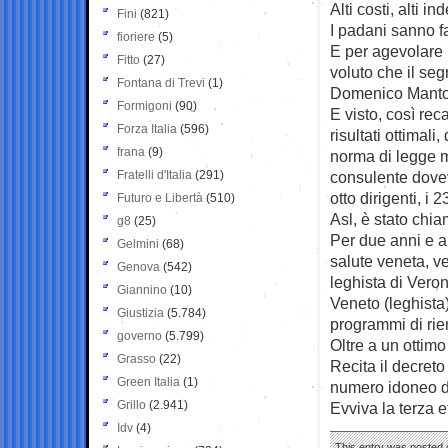
Alti costi, alti i
Fini
(821)
I padani sanno fa
fioriere
(5)
E per agevolare u
Fitto
(27)
voluto che il seg
Fontana di Trevi
(1)
Domenico Mantoa
Formigoni
(90)
E visto, così rec
Forza Italia
(596)
risultati ottimali
frana
(9)
norma di legge m
Fratelli d'Italia
(291)
consulente doveva
otto dirigenti, i 
Futuro e Libertà
(510)
Asl, è stato chi
g8
(25)
Per due anni e a
Gelmini
(68)
salute veneta, ve
Genova
(542)
leghista di Vero
Giannino
(10)
Veneto (leghista
Giustizia
(5.784)
programmi di rie
governo
(5.799)
Oltre a un ottimo
Grasso
(22)
Recita il decreto
Green Italia
(1)
numero idoneo di
Grillo
(2.941)
Evviva la terza e
Idv
(4)
This entry was posted o