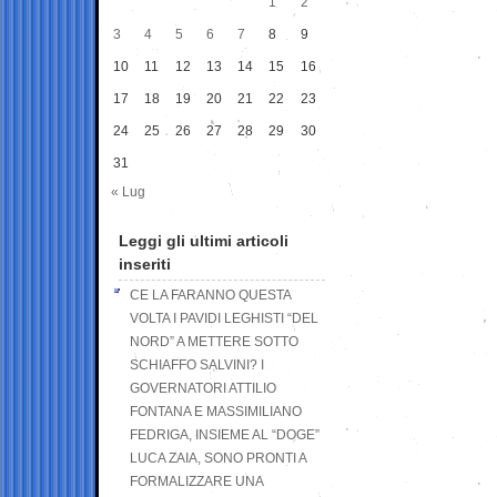
1
2
3
4
5
6
7
8
9
10
11
12
13
14
15
16
17
18
19
20
21
22
23
24
25
26
27
28
29
30
31
« Lug
Leggi gli ultimi articoli
inseriti
CE LA FARANNO QUESTA
VOLTA I PAVIDI LEGHISTI “DEL
NORD” A METTERE SOTTO
SCHIAFFO SALVINI? I
GOVERNATORI ATTILIO
FONTANA E MASSIMILIANO
FEDRIGA, INSIEME AL “DOGE”
LUCA ZAIA, SONO PRONTI A
FORMALIZZARE UNA