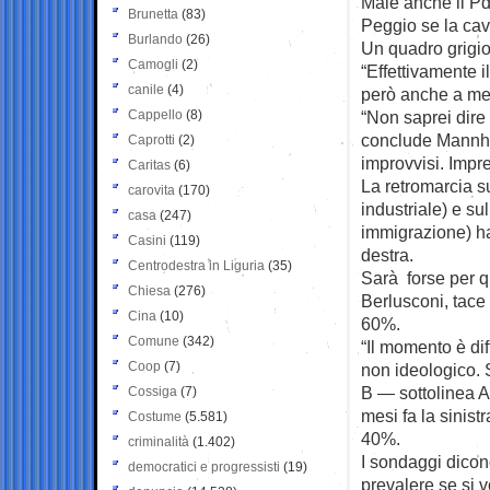
Male anche il Pd
Brunetta
(83)
Peggio se la cav
Burlando
(26)
Un quadro grigio, 
Camogli
(2)
“Effettivamente 
canile
(4)
però anche a me r
Cappello
(8)
“Non saprei dire
conclude Mannhei
Caprotti
(2)
improvvisi. Impr
Caritas
(6)
La retromarcia s
carovita
(170)
industriale) e su
casa
(247)
immigrazione) ha
Casini
(119)
destra.
Centrodestra in Liguria
(35)
Sarà forse per q
Chiesa
(276)
Berlusconi, tace 
Cina
(10)
60%.
Comune
(342)
“Il momento è dif
Coop
(7)
non ideologico. 
B — sottolinea A
Cossiga
(7)
mesi fa la sinist
Costume
(5.581)
40%.
criminalità
(1.402)
I sondaggi dicono
democratici e progressisti
(19)
prevalere se si 