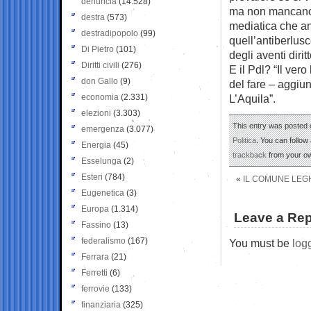
denuncia
(14.528)
ma non mancano i
destra
(573)
mediatica che an
destradipopolo
(99)
quell’antiberlusc
Di Pietro
(101)
degli aventi dirit
Diritti civili
(276)
E il Pdl? “Il ver
don Gallo
(9)
del fare – aggiu
economia
(2.331)
L’Aquila”.
elezioni
(3.303)
This entry was posted o
emergenza
(3.077)
Politica
. You can follow
Energia
(45)
trackback
from your ow
Esselunga
(2)
Esteri
(784)
«
IL COMUNE LEGH
Eugenetica
(3)
Europa
(1.314)
Leave a Rep
Fassino
(13)
federalismo
(167)
You must be
log
Ferrara
(21)
Ferretti
(6)
ferrovie
(133)
finanziaria
(325)