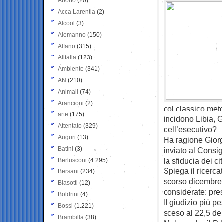
Aborto
(20)
Acca Larentia
(2)
Alcool
(3)
Alemanno
(150)
Alfano
(315)
Alitalia
(123)
Ambiente
(341)
AN
(210)
Animali
(74)
Arancioni
(2)
col classico met
arte
(175)
incidono Libia, G
Attentato
(329)
dell’esecutivo?
Auguri
(13)
Ha ragione Gior
Batini
(3)
inviato al Consig
la sfiducia dei ci
Berlusconi
(4.295)
Spiega il ricerc
Bersani
(234)
scorso dicembre a
Biasotti
(12)
considerate: pre
Boldrini
(4)
Il giudizio più p
Bossi
(1.221)
sceso al 22,5 del
Brambilla
(38)