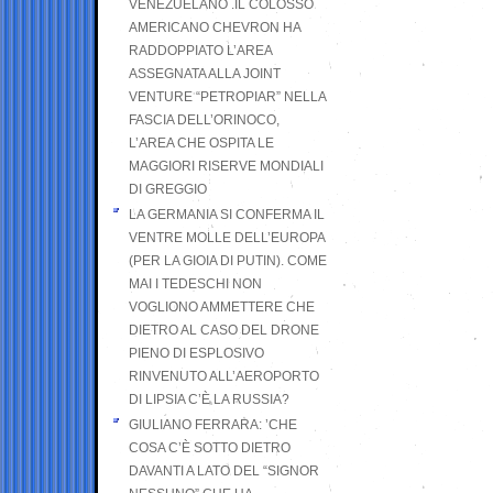
VENEZUELANO .IL COLOSSO
AMERICANO CHEVRON HA
RADDOPPIATO L’AREA
ASSEGNATA ALLA JOINT
VENTURE “PETROPIAR” NELLA
FASCIA DELL’ORINOCO,
L’AREA CHE OSPITA LE
MAGGIORI RISERVE MONDIALI
DI GREGGIO
LA GERMANIA SI CONFERMA IL
VENTRE MOLLE DELL’EUROPA
(PER LA GIOIA DI PUTIN). COME
MAI I TEDESCHI NON
VOGLIONO AMMETTERE CHE
DIETRO AL CASO DEL DRONE
PIENO DI ESPLOSIVO
RINVENUTO ALL’AEROPORTO
DI LIPSIA C’È LA RUSSIA?
GIULIANO FERRARA: ’CHE
COSA C’È SOTTO DIETRO
DAVANTI A LATO DEL “SIGNOR