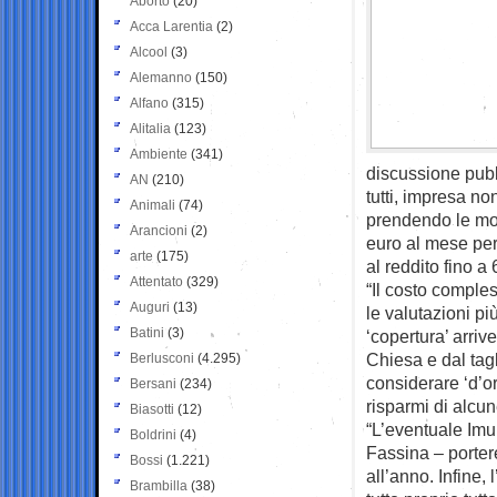
Aborto
(20)
Acca Larentia
(2)
Alcool
(3)
Alemanno
(150)
Alfano
(315)
Alitalia
(123)
Ambiente
(341)
discussione pubb
AN
(210)
tutti, impresa no
Animali
(74)
prendendo le mos
Arancioni
(2)
euro al mese per 
arte
(175)
al reddito fino a
Attentato
(329)
“Il costo comple
Auguri
(13)
le valutazioni pi
Batini
(3)
‘copertura’ arriv
Chiesa e dal tagl
Berlusconi
(4.295)
considerare ‘d’or
Bersani
(234)
risparmi di alcun
Biasotti
(12)
“L’eventuale Imu 
Boldrini
(4)
Fassina – portere
Bossi
(1.221)
all’anno. Infine,
Brambilla
(38)