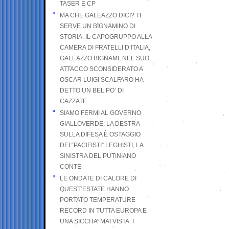
TASER E CP
MA CHE GALEAZZO DICI? TI
SERVE UN BIGNAMINO DI
STORIA. IL CAPOGRUPPO ALLA
CAMERA DI FRATELLI D’ITALIA,
GALEAZZO BIGNAMI, NEL SUO
ATTACCO SCONSIDERATO A
OSCAR LUIGI SCALFARO HA
DETTO UN BEL PO’ DI
CAZZATE
SIAMO FERMI AL GOVERNO
GIALLOVERDE: LA DESTRA
SULLA DIFESA È OSTAGGIO
DEI “PACIFISTI” LEGHISTI, LA
SINISTRA DEL PUTINIANO
CONTE
LE ONDATE DI CALORE DI
QUEST’ESTATE HANNO
PORTATO TEMPERATURE
RECORD IN TUTTA EUROPA E
UNA SICCITA’ MAI VISTA. I