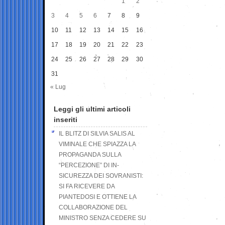
1
2
3
4
5
6
7
8
9
10
11
12
13
14
15
16
17
18
19
20
21
22
23
24
25
26
27
28
29
30
31
« Lug
Leggi gli ultimi articoli
inseriti
IL BLITZ DI SILVIA SALIS AL
VIMINALE CHE SPIAZZA LA
PROPAGANDA SULLA
“PERCEZIONE” DI IN-
SICUREZZA DEI SOVRANISTI:
SI FA RICEVERE DA
PIANTEDOSI E OTTIENE LA
COLLABORAZIONE DEL
MINISTRO SENZA CEDERE SU