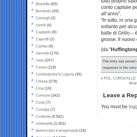
tutto proprio tutto
Brunetta
(83)
conto capitale pe
Burlando
(26)
all’anno”.
Camogli
(2)
“In tutto, in una
canile
(4)
soltanto per alc
Cappello
(8)
balle di Grillo –
grosse. Il nuovo
Caprotti
(2)
Caritas
(6)
(da “
Huffington
carovita
(170)
casa
(247)
This entry was posted 
Casini
(119)
responses to this entr
Centrodestra in Liguria
(35)
«
PDL, CORSA ALLE
Chiesa
(276)
â€œS
Cina
(10)
Leave a Rep
Comune
(342)
Coop
(7)
You must be
log
Cossiga
(7)
Costume
(5.581)
criminalità
(1.402)
democratici e progressisti
(19)