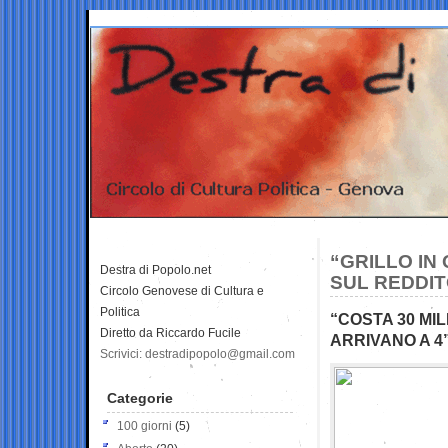
“GRILLO IN
Destra di Popolo.net
SUL REDDIT
Circolo Genovese di Cultura e
Politica
“COSTA 30 MI
Diretto da Riccardo Fucile
ARRIVANO A 4
Scrivici: destradipopolo@gmail.com
Categorie
100 giorni
(5)