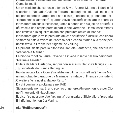
Come lui molti.
Un ex ministro che conosce a fondo Silvio, Arcore, Marina e il partito f
situazione: “Ne parla Giuliano Ferrara e ne parlano i giornali, ma è pr
nel partito perchè l’argomento non esiste”, confida l’oggi senatore del 
“Il problema si affronterà quando Silvio deciderà cosa fare in futuro. S
individuare un suo successore, uomo o donna che sia, se ne parlerà . 
dà voce a una ampia parte di partito che vorrebbe il tema fosse affront
non limitato allo squittire di qualche presunta amica di Marina”.
Individuare quale tra le presunte amiche squittisce è difficile, consider
sembrano tutte a favore dell’ascesa della Zarina Marina o la “principess
ribattezzata la Frankfurter Allgemeine Zeitung.
La più entusiasta pare la pitonessa Daniela Santanchè, che ancora ieri 
“ora tocca a Marina”.
La bionda robotica Laura Ravetto ha invece inserito nel suo personale 
“Marina è l’erede”.
)
Imitata da Mara Carfagna, seppur con scarsi risultati vista la fuga cui è s
Tg3 incalzata da Bianca Berlinguer.
Più distaccata Lara Comi (“sarebbe un’ottima prospettiva”) mentre Micha
un improbabile paragone tra Marina e il sindaco di Firenze concludend
Cavaliere “è la nostra Matteo Renzi”.
Da chi comincia a rottamare nel Pdl?
Sicuramente non sarà uno scontro di genere. Almeno non lo è per Cicc
nell’intervento di Napolitano.
E, dice, “se nessuno può farci nulla” per graziare Silvio allora “prepari
E il riferimento non è a Marina.
19)
(da
“Huffingtonpost”
)