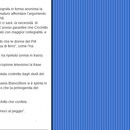
otografa in forma anonima la
ematuro affrontare l’argomento
Pdl.
e ci sarà la necessità di
E posso garantire che Cicchitto
ato con maggior collegialità e
ato che le donne del Pdl
a di ferro”, come l’ha
ha ripetuto (ormai in trans)
copione televisivo la frase
tata costretta dagli studi del
ela Biancofiore si è spinta in
o che la primogenita del
hitto che confida
amoci al peggio”.