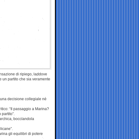
nsazione di ripiego, laddove
e un partito che sia veramente
e una decisione collegiale nè
ritico: “Il passaggio a Marina?
 partito”.
narchica, bocciandola
licane”.
na gli equilibri di potere