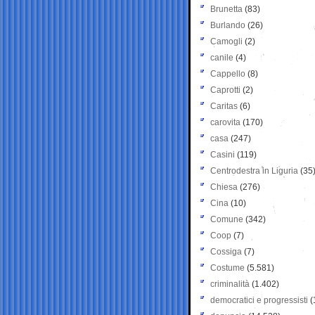
Brunetta
(83)
Burlando
(26)
Camogli
(2)
canile
(4)
Cappello
(8)
Caprotti
(2)
Caritas
(6)
carovita
(170)
casa
(247)
Casini
(119)
Centrodestra in Liguria
(35
Chiesa
(276)
Cina
(10)
Comune
(342)
Coop
(7)
Cossiga
(7)
Costume
(5.581)
criminalità
(1.402)
democratici e progressisti
(