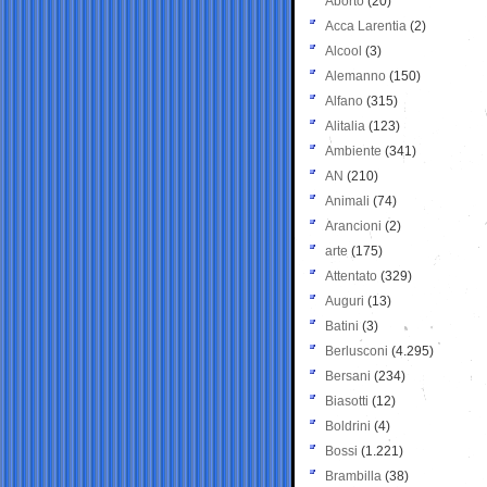
Aborto
(20)
Acca Larentia
(2)
Alcool
(3)
Alemanno
(150)
Alfano
(315)
Alitalia
(123)
Ambiente
(341)
AN
(210)
Animali
(74)
Arancioni
(2)
arte
(175)
Attentato
(329)
Auguri
(13)
Batini
(3)
Berlusconi
(4.295)
Bersani
(234)
Biasotti
(12)
Boldrini
(4)
Bossi
(1.221)
Brambilla
(38)