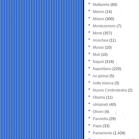
Mattarella
(60)
Meloni
(14)
Milano
(300)
Montezemolo
(7)
Monti
(357)
moschea
(11)
Musso
(10)
Muti
(10)
Napoli
(319)
Napolitano
(220)
no global
(5)
notte bianca
(3)
Nuovo Centrodestra
(2)
Obama
(11)
olimpiadi
(40)
Oliveri
(4)
Pannella
(29)
Papa
(33)
Parlamento
(1.428)