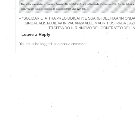
This entry was posted on martedì, Agosto 13th, 2013 at 15:20 and is filed under
Berlusconi
,
PdL
. You can follow a
feed. You can
leave a response
, or
trackback
from your own site.
«
“SOLIDARIETA’ TRA PREGIUDICATI”: E SGARBI DELIRA A “IN OND
SINDACALISTA UIL VA IN VACANZA ALLE MAURITIUS: PAGA L’A
TRATTANDO IL RINNOVO DEL CONTRATTO DEI L
Leave a Reply
You must be
logged in
to post a comment.