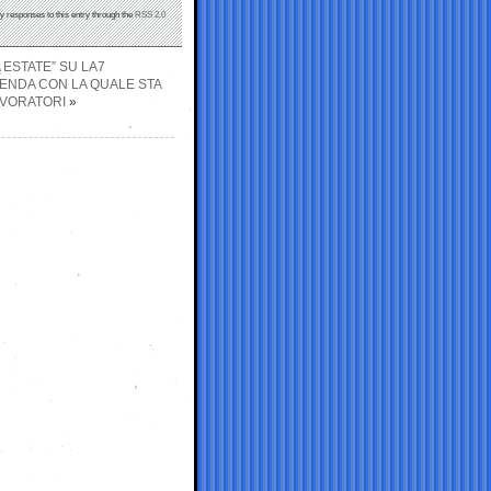
ny responses to this entry through the
RSS 2.0
A ESTATE” SU LA7
ZIENDA CON LA QUALE STA
AVORATORI
»