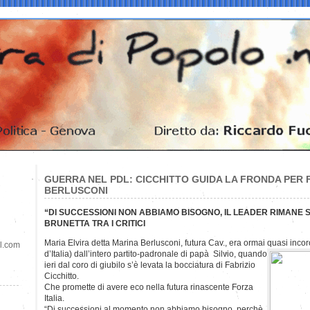
GUERRA NEL PDL: CICCHITTO GUIDA LA FRONDA PER
BERLUSCONI
“DI SUCCESSIONI NON ABBIAMO BISOGNO, IL LEADER RIMANE S
BRUNETTA TRA I CRITICI
Maria Elvira detta Marina Berlusconi, futura Cav., era ormai quasi inco
il.com
d’Italia) dall’intero partito-padronale di papà Silvio, quando
ieri dal coro di giubilo s’è levata la bocciatura di Fabrizio
Cicchitto.
Che promette di avere eco nella futura rinascente Forza
Italia.
“Di successioni al momento non abbiamo bisogno, perchè