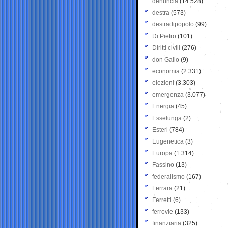
denuncia
(14.528)
destra
(573)
destradipopolo
(99)
Di Pietro
(101)
Diritti civili
(276)
don Gallo
(9)
economia
(2.331)
elezioni
(3.303)
emergenza
(3.077)
Energia
(45)
Esselunga
(2)
Esteri
(784)
Eugenetica
(3)
Europa
(1.314)
Fassino
(13)
federalismo
(167)
Ferrara
(21)
Ferretti
(6)
ferrovie
(133)
finanziaria
(325)