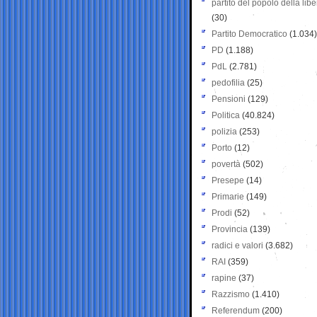
partito del popolo della libe
(30)
Partito Democratico
(1.034)
PD
(1.188)
PdL
(2.781)
pedofilia
(25)
Pensioni
(129)
Politica
(40.824)
polizia
(253)
Porto
(12)
povertà
(502)
Presepe
(14)
Primarie
(149)
Prodi
(52)
Provincia
(139)
radici e valori
(3.682)
RAI
(359)
rapine
(37)
Razzismo
(1.410)
Referendum
(200)