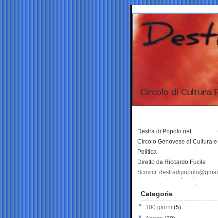
Destra di Popolo.net
Circolo Genovese di Cultura e
Politica
Diretto da Riccardo Fucile
Scrivici: destradipopolo@gma
Categorie
100 giorni
(5)