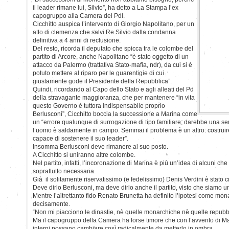
il leader rimane lui, Silvio”, ha detto a La Stampa l’ex
capogruppo alla Camera del Pdl.
Cicchitto auspica l’intervento di Giorgio Napolitano, per un
atto di clemenza che salvi Re Silvio dalla condanna
definitiva a 4 anni di reclusione.
Del resto, ricorda il deputato che spicca tra le colombe del
partito di Arcore, anche Napolitano “è stato oggetto di un
attacco da Palermo (trattativa Stato-mafia, ndr), da cui si è
potuto mettere al riparo per le guarentigie di cui
giustamente gode il Presidente della Repubblica”.
Quindi, ricordando al Capo dello Stato e agli alleati del Pd
della stravagante maggioranza, che per mantenere “in vita
questo Governo è tuttora indispensabile proprio
Berlusconi”, Cicchitto boccia la successione a Marina come
un “errore qualunque di surrogazione di tipo familiare; darebbe una se
l’uomo è saldamente in campo. Semmai il problema è un altro: costruir
capace di sostenere il suo leader”.
Insomma Berlusconi deve rimanere al suo posto.
A Cicchitto si uniranno altre colombe.
Nel partito, infatti, l’incoronazione di Marina è più un’idea di alcuni ch
soprattutto necessaria.
Già il solitamente riservatissimo (e fedelissimo) Denis Verdini è stato c
Deve dirlo Berlusconi, ma deve dirlo anche il partito, visto che siamo un
Mentre l’altrettanto fido Renato Brunetta ha definito l’ipotesi come mo
decisamente.
“Non mi piacciono le dinastie, nè quelle monarchiche nè quelle repubb
Ma il capogruppo della Camera ha forse timore che con l’avvento di Mari
interni possano cambiare così radicalmente da metterlo in ombra.