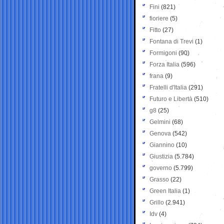
Fini
(821)
fioriere
(5)
Fitto
(27)
Fontana di Trevi
(1)
Formigoni
(90)
Forza Italia
(596)
frana
(9)
Fratelli d'Italia
(291)
Futuro e Libertà
(510)
g8
(25)
Gelmini
(68)
Genova
(542)
Giannino
(10)
Giustizia
(5.784)
governo
(5.799)
Grasso
(22)
Green Italia
(1)
Grillo
(2.941)
Idv
(4)