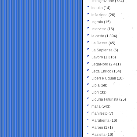
Immigrazione
(734)
indulto
(14)
inflazione
(26)
Ingroia
(15)
Interviste
(16)
la casta
(1.394)
La Destra
(45)
La Sapienza
(5)
Lavoro
(1.316)
LegaNord
(2.411)
Letta Enrico
(154)
Liberi e Uguali
(10)
Libia
(68)
Libri
(33)
Liguria Futurista
(25)
mafia
(543)
manifesto
(7)
Margherita
(16)
Maroni
(171)
Mastella
(16)