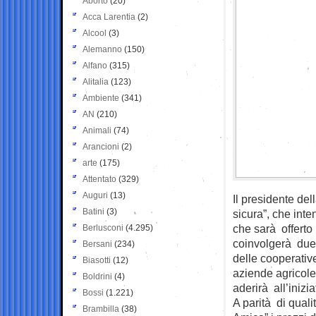
Aborto
(20)
Acca Larentia
(2)
Alcool
(3)
Alemanno
(150)
Alfano
(315)
Alitalia
(123)
Ambiente
(341)
AN
(210)
Animali
(74)
Arancioni
(2)
arte
(175)
Attentato
(329)
Auguri
(13)
Il presidente del
Batini
(3)
sicura”, che inte
che sarà offerto
Berlusconi
(4.295)
coinvolgerà due
Bersani
(234)
delle cooperative
Biasotti
(12)
aziende agricole,
Boldrini
(4)
aderirà all’inizia
Bossi
(1.221)
A parità di qual
Brambilla
(38)