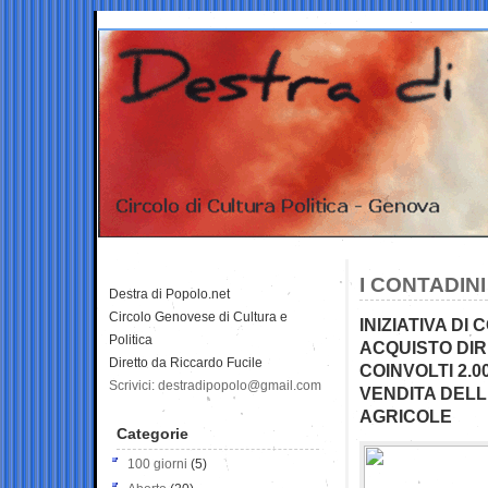
I CONTADIN
Destra di Popolo.net
Circolo Genovese di Cultura e
INIZIATIVA DI
Politica
ACQUISTO DIR
Diretto da Riccardo Fucile
COINVOLTI 2.0
Scrivici: destradipopolo@gmail.com
VENDITA DELLE
AGRICOLE
Categorie
100 giorni
(5)