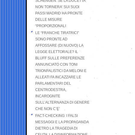
SCHENGEN. SE LA DUCETTA
NON TORNERA’ SUI SUOI
PASSI MADRID HA PRONTE
DELLE MISURE
“PROPORZIONALI
LE “FRANCHE TIRATRICI”
SONO PRONTE AD
AFFOSSARE (DI NUOVO) LA
LEGGE ELETTORALE? IL
BLUFF SULLE PREFERENZE
ANNUNCIATO CON TONI
TRIONFALISTICI DA MELONI E
ALLEATI FA INCAZZARE LE
PARLAMENTARI DEL
CENTRODESTRA,
INCAROGNITE
SULL’ALTERNANZA DI GENERE
CHE NON C’E’
FACT-CHECKING: I FALSI
MESSAGGI E LA PROPAGANDA
DIETRO LA TRAGEDIA DI
CEUTA: LA DISINFORMAZIONE