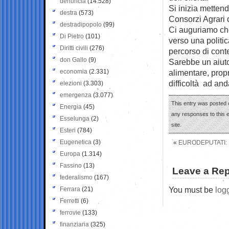
denuncia
(14.528)
Si inizia mettendo
destra
(573)
Consorzi Agrari
destradipopolo
(99)
Ci auguriamo che
Di Pietro
(101)
verso una politic
Diritti civili
(276)
percorso di cont
don Gallo
(9)
Sarebbe un aiuto
economia
(2.331)
alimentare, propr
difficoltà ad and
elezioni
(3.303)
emergenza
(3.077)
This entry was posted o
Energia
(45)
any responses to this 
Esselunga
(2)
site.
Esteri
(784)
Eugenetica
(3)
«
EURODEPUTATI: 1
Europa
(1.314)
Fassino
(13)
Leave a Rep
federalismo
(167)
You must be
log
Ferrara
(21)
Ferretti
(6)
ferrovie
(133)
finanziaria
(325)