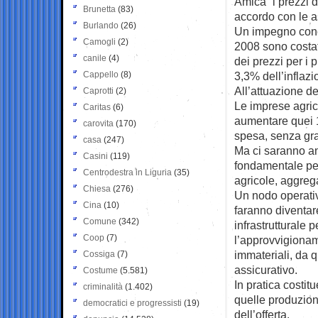
Amica” i prezzi d
Brunetta
(83)
accordo con le a
Burlando
(26)
Un impegno concr
Camogli
(2)
2008 sono costate
canile
(4)
dei prezzi per i 
Cappello
(8)
3,3% dell’inflaz
All’attuazione de
Caprotti
(2)
Le imprese agricol
Caritas
(6)
aumentare quei 1
carovita
(170)
spesa, senza gra
casa
(247)
Ma ci saranno a
Casini
(119)
fondamentale per
Centrodestra in Liguria
(35)
agricole, aggregan
Chiesa
(276)
Un nodo operativ
Cina
(10)
faranno diventar
Comune
(342)
infrastrutturale p
Coop
(7)
l’approvvigioname
immateriali, da q
Cossiga
(7)
assicurativo.
Costume
(5.581)
In pratica costit
criminalità
(1.402)
quelle produzion
democratici e progressisti
(19)
dell’offerta.