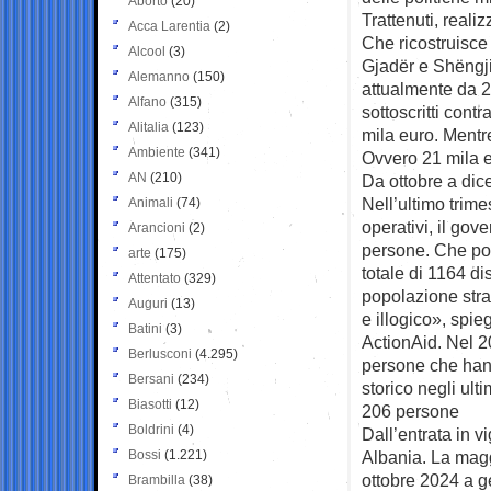
Aborto
(20)
Trattenuti, reali
Acca Larentia
(2)
Che ricostruisce
Alcool
(3)
Gjadër e Shëngjin
Alemanno
(150)
attualmente da 2
Alfano
(315)
sottoscritti contr
Alitalia
(123)
mila euro. Mentr
Ambiente
(341)
Ovvero 21 mila e
AN
(210)
Da ottobre a di
Nell’ultimo trimes
Animali
(74)
operativi, il gov
Arancioni
(2)
persone. Che poi 
arte
(175)
totale di 1164 dis
Attentato
(329)
popolazione stran
Auguri
(13)
e illogico», spi
Batini
(3)
ActionAid. Nel 20
Berlusconi
(4.295)
persone che hann
Bersani
(234)
storico negli ulti
Biasotti
(12)
206 persone
Boldrini
(4)
Dall’entrata in v
Bossi
(1.221)
Albania. La maggi
ottobre 2024 a ge
Brambilla
(38)