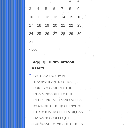
1
2
3
4
5
6
7
8
9
10
11
12
13
14
15
16
17
18
19
20
21
22
23
24
25
26
27
28
29
30
31
« Lug
Leggi gli ultimi articoli
inseriti
FACCIA A FACCIA IN
TRANSATLANTICO TRA
LORENZO GUERINI E IL
RESPONSABILE ESTERI
PEPPE PROVENZANO SULLA
MOZIONE CONTRO IL RIARMO.
L’EX MINISTRO DELLA DIFESA
HA AVUTO COLLOQUI
BURRASCOSI ANCHE CON LA