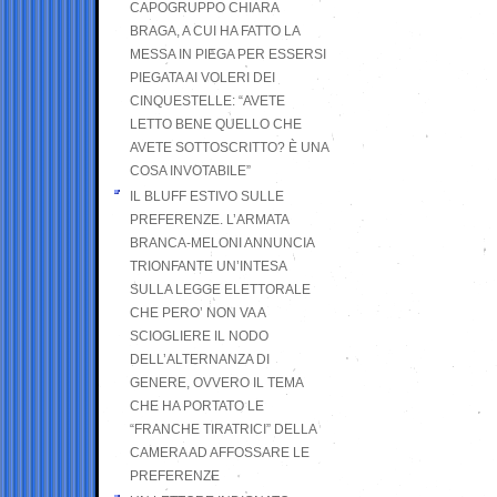
CAPOGRUPPO CHIARA
BRAGA, A CUI HA FATTO LA
MESSA IN PIEGA PER ESSERSI
PIEGATA AI VOLERI DEI
CINQUESTELLE: “AVETE
LETTO BENE QUELLO CHE
AVETE SOTTOSCRITTO? È UNA
COSA INVOTABILE”
IL BLUFF ESTIVO SULLE
PREFERENZE. L’ARMATA
BRANCA-MELONI ANNUNCIA
TRIONFANTE UN’INTESA
SULLA LEGGE ELETTORALE
CHE PERO’ NON VA A
SCIOGLIERE IL NODO
DELL’ALTERNANZA DI
GENERE, OVVERO IL TEMA
CHE HA PORTATO LE
“FRANCHE TIRATRICI” DELLA
CAMERA AD AFFOSSARE LE
PREFERENZE