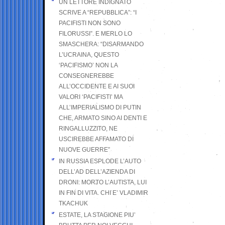
UN LETTORE INDIGNATO
SCRIVE A “REPUBBLICA”: “I
PACIFISTI NON SONO
FILORUSSI”. E MERLO LO
SMASCHERA: “DISARMANDO
L’UCRAINA, QUESTO
‘PACIFISMO’ NON LA
CONSEGNEREBBE
ALL’OCCIDENTE E AI SUOI
VALORI ‘PACIFISTI’ MA
ALL’IMPERIALISMO DI PUTIN
CHE, ARMATO SINO AI DENTI E
RINGALLUZZITO, NE
USCIREBBE AFFAMATO DI
NUOVE GUERRE”
IN RUSSIA ESPLODE L’AUTO
DELL’AD DELL’AZIENDA DI
DRONI: MORTO L’AUTISTA, LUI
IN FIN DI VITA. CHI E’ VLADIMIR
TKACHUK
ESTATE, LA STAGIONE PIU’