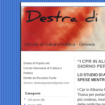
“I CPR IN A
Destra di Popolo.net
GIORNO PE
Circolo Genovese di Cultura e
Politica
LO STUDIO DI A
Diretto da Riccardo Fucile
SPESE MENTRE 
Scrivici: destradipopolo@gmail.com
I Cpr in Albania 
Categorie
Tirana
per portar
più costoso, inum
100 giorni
(5)
delle politiche mi