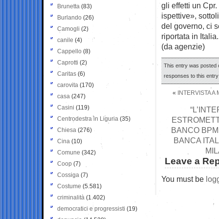
gli effetti un Cp
Brunetta
(83)
ispettive», sott
Burlando
(26)
del governo, ci 
Camogli
(2)
riportata in Itali
canile
(4)
(da agenzie)
Cappello
(8)
Caprotti
(2)
This entry was posted o
Caritas
(6)
responses to this entr
carovita
(170)
«
INTERVISTA A
casa
(247)
Casini
(119)
“L’INT
Centrodestra in Liguria
(35)
ESTROMETTE
BANCO BPM
Chiesa
(276)
BANCA ITAL
Cina
(10)
MIL
Comune
(342)
Leave a Rep
Coop
(7)
Cossiga
(7)
You must be
log
Costume
(5.581)
criminalità
(1.402)
democratici e progressisti
(19)