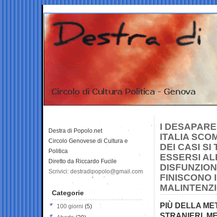
I DESAPARE
Destra di Popolo.net
ITALIA SCO
Circolo Genovese di Cultura e
DEI CASI S
Politica
ESSERSI AL
Diretto da Riccardo Fucile
DISFUNZIONA
Scrivici: destradipopolo@gmail.com
FINISCONO 
MALINTENZI
Categorie
PIÙ DELLA ME
100 giorni
(5)
STRANIERI, ME