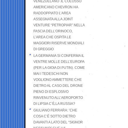
VENEZUELANO .IL COLOSSO
AMERICANO CHEVRON HA
RADDOPPIATO L’AREA
ASSEGNATA ALLA JOINT
VENTURE “PETROPIAR” NELLA
FASCIA DELL’ORINOCO,
L’AREA CHE OSPITA LE
MAGGIORI RISERVE MONDIALI
DI GREGGIO
LA GERMANIA SI CONFERMA IL
VENTRE MOLLE DELL’EUROPA
(PER LA GIOIA DI PUTIN). COME
MAI I TEDESCHI NON
VOGLIONO AMMETTERE CHE
DIETRO AL CASO DEL DRONE
PIENO DI ESPLOSIVO
RINVENUTO ALL’AEROPORTO
DI LIPSIA C’È LA RUSSIA?
GIULIANO FERRARA: ’CHE
COSA C’È SOTTO DIETRO
DAVANTI A LATO DEL “SIGNOR