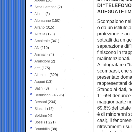
Aborto
(20)
DI “TELEFONO
Acca Larentia
(2)
ADEGUATE I M
Alcool
(3)
Alemanno
(150)
Scompaiono nel n
o da un istituto 
Alfano
(315)
protezione e ac
Alitalia
(123)
sottratti da un g
Ambiente
(341)
separazione diffi
AN
(210)
finiscono in trap
Animali
(74)
malintenzionati.
Arancioni
(2)
A fotografare i “
arte
(175)
scomparsi, che s
Attentato
(329)
presentato doma
Auguri
(13)
rappresentanti del
Batini
(3)
Stando ai dati, n
11.694 denunce d
Berlusconi
(4.295)
maggior parte rig
Bersani
(234)
69,6% del totale 
Biasotti
(12)
è di minorenni st
Boldrini
(4)
casi), il fenome
Bossi
(1.221)
ritrovamenti risu
Brambilla
(38)