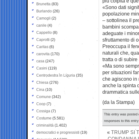
più colpita è quel
Brunetta
(83)
«Sono dati signi
Burlando
(26)
popolazione mino
Camogli
(2)
– sottolinea il p
canile
(4)
bambini scompars
Cappello
(8)
adeguate i minor
sfruttamento di o
Caprotti
(2)
Preoccupa il fen
Caritas
(6)
naturali che, qu
carovita
(170)
tratta o di subire
casa
(247)
«Ma sono sempre 
Casini
(119)
per situazioni fa
Centrodestra in Liguria
(35)
che agiscono in 
Chiesa
(276)
anche la spinta d
Cina
(10)
drammatica sulle
Comune
(342)
(da la Stampa)
Coop
(7)
Cossiga
(7)
This entry was posted 
Costume
(5.581)
responses to this entr
criminalità
(1.402)
«
TRUMP SI T
democratici e progressisti
(19)
CONDANNA 