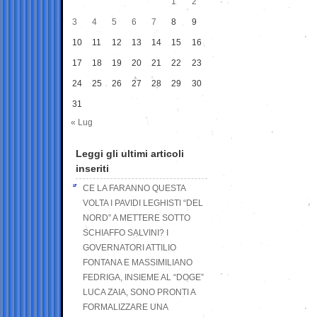
1
2
3
4
5
6
7
8
9
10
11
12
13
14
15
16
17
18
19
20
21
22
23
24
25
26
27
28
29
30
31
« Lug
Leggi gli ultimi articoli
inseriti
CE LA FARANNO QUESTA
VOLTA I PAVIDI LEGHISTI “DEL
NORD” A METTERE SOTTO
SCHIAFFO SALVINI? I
GOVERNATORI ATTILIO
FONTANA E MASSIMILIANO
FEDRIGA, INSIEME AL “DOGE”
LUCA ZAIA, SONO PRONTI A
FORMALIZZARE UNA