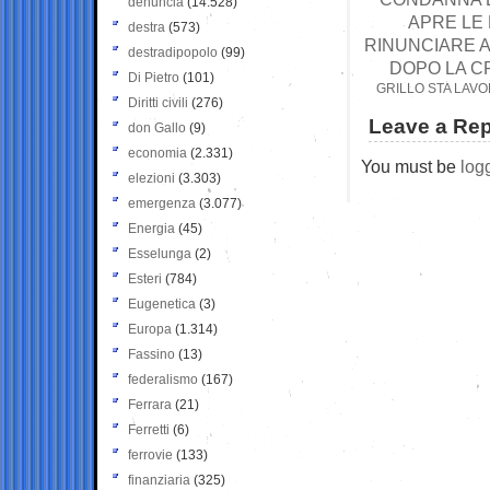
denuncia
(14.528)
APRE LE
destra
(573)
RINUNCIARE A
destradipopolo
(99)
DOPO LA CR
Di Pietro
(101)
GRILLO STA LAV
Diritti civili
(276)
Leave a Rep
don Gallo
(9)
economia
(2.331)
You must be
log
elezioni
(3.303)
emergenza
(3.077)
Energia
(45)
Esselunga
(2)
Esteri
(784)
Eugenetica
(3)
Europa
(1.314)
Fassino
(13)
federalismo
(167)
Ferrara
(21)
Ferretti
(6)
ferrovie
(133)
finanziaria
(325)