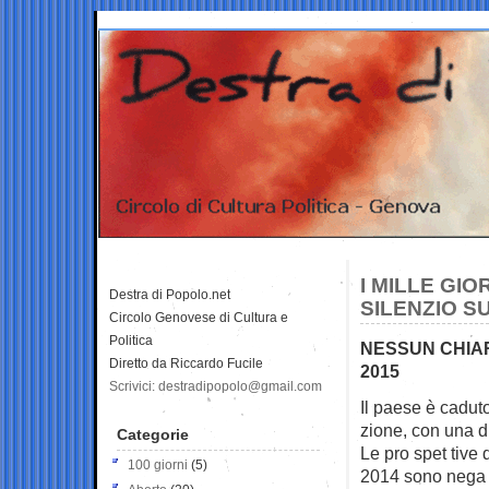
I MILLE GI
Destra di Popolo.net
SILENZIO S
Circolo Genovese di Cultura e
Politica
NESSUN CHIAR
Diretto da Riccardo Fucile
2015
Scrivici: destradipopolo@gmail.com
Il paese è caduto 
zione, con una di
Categorie
Le pro ­spet ­tive d
100 giorni
(5)
2014 sono nega ­t