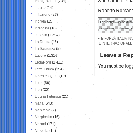
Spe ­riamo di sba 
Immigrazione
(734)
indulto
(14)
Roberto Roman
inflazione
(26)
Ingroia
(15)
This entry was posted 
Interviste
(16)
responses to this entr
la casta
(1.394)
«
E FORZA ITALIA I
La Destra
(45)
L’INTERNAZIONALE
La Sapienza
(5)
Leave a Rep
Lavoro
(1.316)
LegaNord
(2.411)
You must be
log
Letta Enrico
(154)
Liberi e Uguali
(10)
Libia
(68)
Libri
(33)
Liguria Futurista
(25)
mafia
(543)
manifesto
(7)
Margherita
(16)
Maroni
(171)
Mastella
(16)