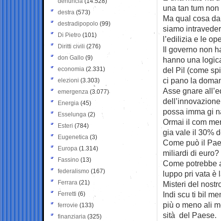
denuncia
(14.528)
una tan ­tum non è 
destra
(573)
Ma qual ­cosa dal
destradipopolo
(99)
siamo intravedere:
Di Pietro
(101)
l’edilizia e le ope
Diritti civili
(276)
Il governo non ha 
don Gallo
(9)
hanno una logica 
economia
(2.331)
del Pil (come spi
­ci ­pano la doma
elezioni
(3.303)
Asse ­gnare all’ed
emergenza
(3.077)
dell’innovazione t
Energia
(45)
possa imma ­gi ­n
Esselunga
(2)
Ormai il com ­mer ­c
Esteri
(784)
gia vale il 30% de
Eugenetica
(3)
Come può il Paese
Europa
(1.314)
miliardi di euro?
Fassino
(13)
Come potrebbe atti
federalismo
(167)
luppo pri ­vata è
Ferrara
(21)
Misteri del nostr
Indi ­scu ­ti ­bil 
Ferretti
(6)
più o meno ali ­me
ferrovie
(133)
sità del Paese.
finanziaria
(325)