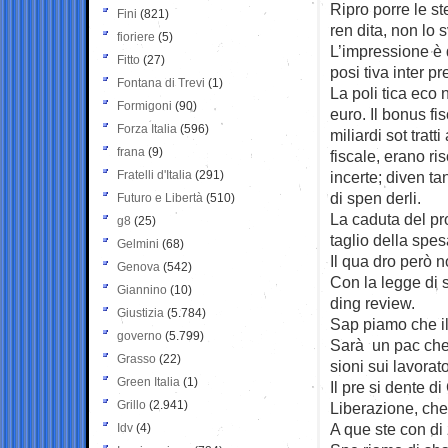
Ripro ­porre le ste
Fini
(821)
ren ­dita, non lo s
fioriere
(5)
L’impressione è q
Fitto
(27)
posi ­tiva inter ­pre
Fontana di Trevi
(1)
La poli ­tica eco 
Formigoni
(90)
euro. Il bonus fis
Forza Italia
(596)
miliardi sot ­tratt
frana
(9)
fiscale, erano ri
Fratelli d'Italia
(291)
incerte; diven ­tan
di spen ­derli.
Futuro e Libertà
(510)
La caduta del pro 
g8
(25)
taglio della spes
Gelmini
(68)
Il qua ­dro però 
Genova
(542)
Con la legge di sta
Giannino
(10)
ding review.
Giustizia
(5.784)
Sap ­piamo che il 
governo
(5.799)
Sarà un pac ­chet
Grasso
(22)
sioni sui lavorato
Green Italia
(1)
Il pre ­si ­dente d
Grillo
(2.941)
Liberazione, che l
A que ­ste con ­di 
Idv
(4)