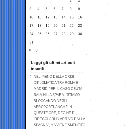
1
2
3
4
5
6
7
8
9
10
11
12
13
14
15
16
17
18
19
20
21
22
23
24
25
26
27
28
29
30
31
« Lug
Leggi gli ultimi articoli
inseriti
NEL PIENO DELLA CRISI
DIPLOMATICA TRA ROMA E
MADRID PER IL CASO CEUTA,
SALVINI LA SPARA: “STIAMO
BLOCCANDO NEGLI
AEROPORTI, ANCHE IN
QUESTE ORE, DECINE DI
IRREGOLARI IN ARRIVO DALLA
SPAGNA”, MA VIENE SMENTITO