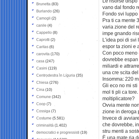
Le risorse dispo ­
Brunetta
(83)
vano dal fondo re
Burlando
(26)
Fondo svi ­luppo 
Camogli
(2)
Pra ­ti ­ca ­mente 
canile
(4)
varia ­zione del r
Cappello
(8)
impe ­gnando riso
L’idea poi di svi ­
Caprotti
(2)
espor ­ta ­zioni e a
Caritas
(6)
Con poco meno di
carovita
(170)
dovrebbe espan ­de
casa
(247)
miliardi e attrarr
Casini
(119)
una cre ­scita del
Centrodestra in Liguria
(35)
Insomma: 220 milio
Chiesa
(276)
Gli eco ­no ­mi ­s
Cina
(10)
mol ­ti ­pli ­ca ­
Comune
(342)
moltiplicatore?
Coop
(7)
Ovvia ­mente non m
zione in deroga p
Cossiga
(7)
Invece di avviare 
Costume
(5.581)
che dovrebbe, in r
criminalità
(1.402)
stru ­menti a sost
democratici e progressisti
(19)
È una mate ­ria d