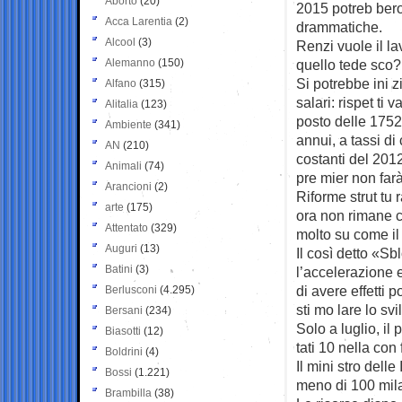
Aborto
(20)
2015 potreb ­bero
Acca Larentia
(2)
drammatiche.
Alcool
(3)
Renzi vuole il la
Alemanno
(150)
quello tede ­sco?
Si potrebbe ini ­z
Alfano
(315)
salari: rispet ­ti 
Alitalia
(123)
posto delle 1752
Ambiente
(341)
annui, a tassi di
AN
(210)
costanti del 2012
Animali
(74)
pre ­mier non far
Arancioni
(2)
Riforme strut ­tu ­
arte
(175)
ora non rimane ch
Attentato
(329)
molto su come il p
Auguri
(13)
Il così detto «Sblo
Batini
(3)
l’accelerazione e 
di avere effetti p
Berlusconi
(4.295)
sti ­mo ­lare lo sv
Bersani
(234)
Solo a luglio, il p
Biasotti
(12)
­tati 10 nella con
Boldrini
(4)
Il mini ­stro delle 
Bossi
(1.221)
meno di 100 mila
Brambilla
(38)