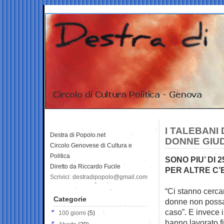
I TALEBANI
Destra di Popolo.net
DONNE GIUD
Circolo Genovese di Cultura e
Politica
SONO PIU’ DI 
Diretto da Riccardo Fucile
PER ALTRE C’
Scrivici: destradipopolo@gmail.com
“Ci stanno cerca
Categorie
donne
non possa
caso”. E invece i
100 giorni
(5)
hanno lavorato f