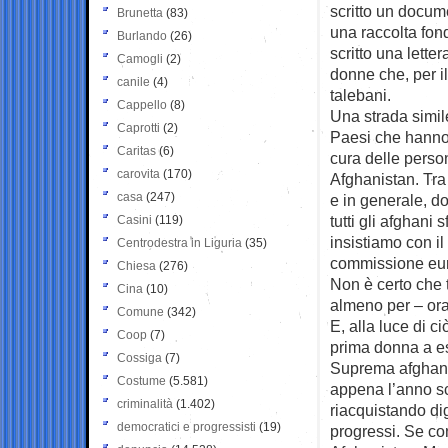
scritto un docum
Brunetta
(83)
una raccolta fon
Burlando
(26)
scritto una lette
Camogli
(2)
donne che, per i
canile
(4)
talebani.
Cappello
(8)
Una strada simile
Caprotti
(2)
Paesi che hanno 
Caritas
(6)
cura delle perso
carovita
(170)
Afghanistan. Tra q
casa
(247)
e in generale, do
tutti gli afghani
Casini
(119)
insistiamo con il
Centrodestra in Liguria
(35)
commissione eur
Chiesa
(276)
Non è certo che t
Cina
(10)
almeno per – ora 
Comune
(342)
E, alla luce di c
Coop
(7)
prima donna a es
Cossiga
(7)
Suprema afghana,
Costume
(5.581)
appena l’anno sc
criminalità
(1.402)
riacquistando di
democratici e progressisti
(19)
progressi. Se con