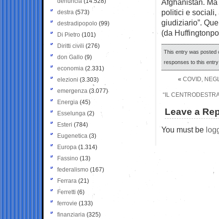
denuncia
(14.528)
Afghanistan. Ma s
politici e social
destra
(573)
giudiziario”. Que
destradipopolo
(99)
(da Huffingtonpo
Di Pietro
(101)
Diritti civili
(276)
This entry was posted o
don Gallo
(9)
responses to this entr
economia
(2.331)
«
COVID, NEGL
elezioni
(3.303)
emergenza
(3.077)
“IL CENTRODESTRA 
Energia
(45)
Leave a Rep
Esselunga
(2)
Esteri
(784)
You must be
log
Eugenetica
(3)
Europa
(1.314)
Fassino
(13)
federalismo
(167)
Ferrara
(21)
Ferretti
(6)
ferrovie
(133)
finanziaria
(325)