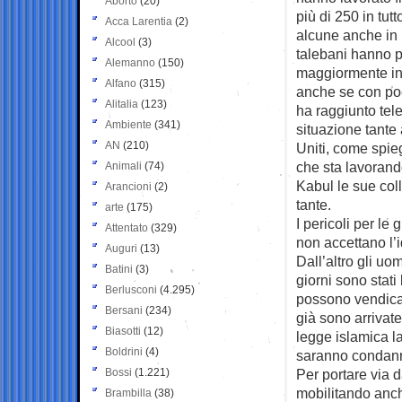
Aborto
(20)
più di 250 in tut
Acca Larentia
(2)
alcune anche in 
Alcool
(3)
talebani hanno pr
Alemanno
(150)
maggiormente in 
Alfano
(315)
anche se con poc
Alitalia
(123)
ha raggiunto tel
Ambiente
(341)
situazione tante 
AN
(210)
Uniti, come spie
che sta lavorand
Animali
(74)
Kabul le sue col
Arancioni
(2)
tante.
arte
(175)
I pericoli per le 
Attentato
(329)
non accettano l’
Auguri
(13)
Dall’altro gli uo
Batini
(3)
giorni sono stati 
Berlusconi
(4.295)
possono vendicar
Bersani
(234)
già sono arrivate
Biasotti
(12)
legge islamica la
Boldrini
(4)
saranno condann
Bossi
(1.221)
Per portare via d
mobilitando anch
Brambilla
(38)