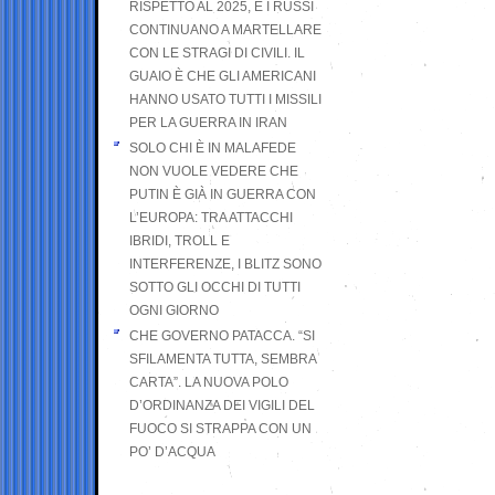
RISPETTO AL 2025, E I RUSSI
CONTINUANO A MARTELLARE
CON LE STRAGI DI CIVILI. IL
GUAIO È CHE GLI AMERICANI
HANNO USATO TUTTI I MISSILI
PER LA GUERRA IN IRAN
SOLO CHI È IN MALAFEDE
NON VUOLE VEDERE CHE
PUTIN È GIÀ IN GUERRA CON
L’EUROPA: TRA ATTACCHI
IBRIDI, TROLL E
INTERFERENZE, I BLITZ SONO
SOTTO GLI OCCHI DI TUTTI
OGNI GIORNO
CHE GOVERNO PATACCA. “SI
SFILAMENTA TUTTA, SEMBRA
CARTA”. LA NUOVA POLO
D’ORDINANZA DEI VIGILI DEL
FUOCO SI STRAPPA CON UN
PO’ D’ACQUA