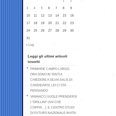
1
2
3
4
5
6
7
8
9
10
11
12
13
14
15
16
17
18
19
20
21
22
23
24
25
26
27
28
29
30
31
« Lug
Leggi gli ultimi articoli
inseriti
PRIMARIE CAMPO LARGO,
ORA SONO IN TANTI A
CHIEDERE A SILVIA SALIS DI
CANDIDARSI: LEI CI STA
PENSANDO
VANNACCI VUOLE PRENDERSI
I “GRILLINI” (SAI CHE
COPPIA…). IL CENTRO STUDI
DI FUTURO NAZIONALE INVITA