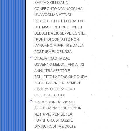
BEPPE GRILLO A UN
CONFRONTO. VANNACCI HA
UNA VOGLIA MATTA DI
PARLARE CON IL FONDATORE
DEL M5S E INTERCETTARE I
DELUSI DA GIUSEPPE CONTE.
I PUNTI DI CONTATTO NON
MANCANO, A PARTIRE DALLA
POSTURA FILORUSSA
L’ITALIA TRADITA DAL
GOVERNO MELONI. ANNA , 72
ANNI; “TRA AFFITTO E
BOLLETTE LA PENSIONE DURA
POCHI GIORNI, HO SEMPRE
LAVORATO E ORA DEVO
CHIEDERE AIUTO”
TRUMP NON DÀ MISSILI
ALL’UCRAINA PERCHÉ NON
NE HA PIÙ PER SÉ : LA
FORNITURA DI RAZZI È
DIMINUITA DI TRE VOLTE