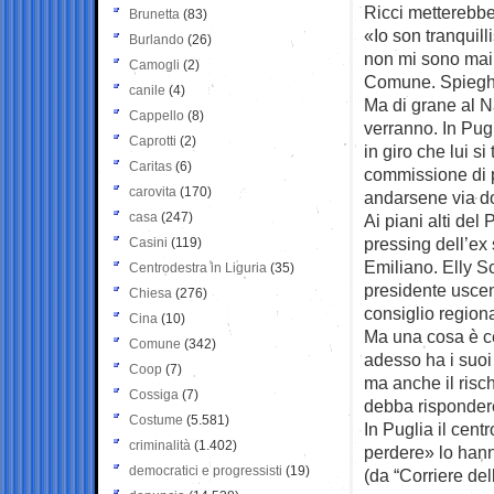
Ricci metterebbe
Brunetta
(83)
«Io son tranquill
Burlando
(26)
non mi sono mai 
Camogli
(2)
Comune. Spiegher
canile
(4)
Ma di grane al N
Cappello
(8)
verranno. In Pug
Caprotti
(2)
in giro che lui s
Caritas
(6)
commissione di p
carovita
(170)
andarsene via d
casa
(247)
Ai piani alti del
pressing dell’ex 
Casini
(119)
Emiliano. Elly Sc
Centrodestra in Liguria
(35)
presidente uscen
Chiesa
(276)
consiglio region
Cina
(10)
Ma una cosa è ce
Comune
(342)
adesso ha i suoi
Coop
(7)
ma anche il risc
Cossiga
(7)
debba rispondere
Costume
(5.581)
In Puglia il cent
criminalità
(1.402)
perdere» lo hann
democratici e progressisti
(19)
(da “Corriere del