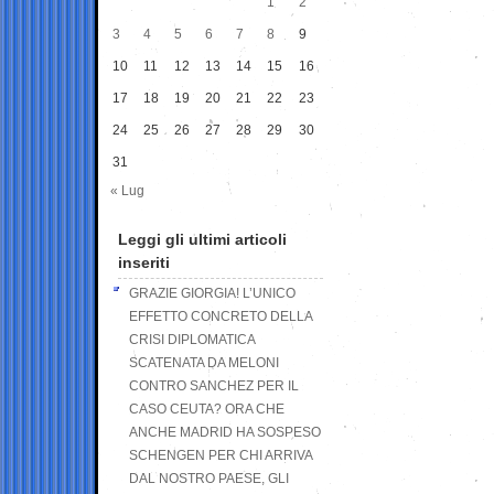
1
2
3
4
5
6
7
8
9
10
11
12
13
14
15
16
17
18
19
20
21
22
23
24
25
26
27
28
29
30
31
« Lug
Leggi gli ultimi articoli
inseriti
GRAZIE GIORGIA! L’UNICO
EFFETTO CONCRETO DELLA
CRISI DIPLOMATICA
SCATENATA DA MELONI
CONTRO SANCHEZ PER IL
CASO CEUTA? ORA CHE
ANCHE MADRID HA SOSPESO
SCHENGEN PER CHI ARRIVA
DAL NOSTRO PAESE, GLI