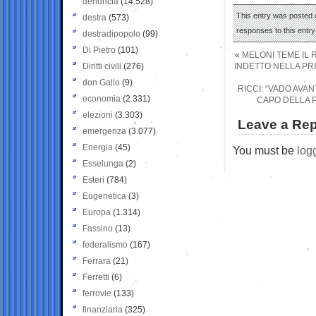
denuncia
(14.528)
This entry was posted o
destra
(573)
responses to this entr
destradipopolo
(99)
Di Pietro
(101)
«
MELONI TEME IL
Diritti civili
(276)
INDETTO NELLA PR
don Gallo
(9)
RICCI: “VADO AVA
economia
(2.331)
CAPO DELLA 
elezioni
(3.303)
Leave a Rep
emergenza
(3.077)
Energia
(45)
You must be
log
Esselunga
(2)
Esteri
(784)
Eugenetica
(3)
Europa
(1.314)
Fassino
(13)
federalismo
(167)
Ferrara
(21)
Ferretti
(6)
ferrovie
(133)
finanziaria
(325)