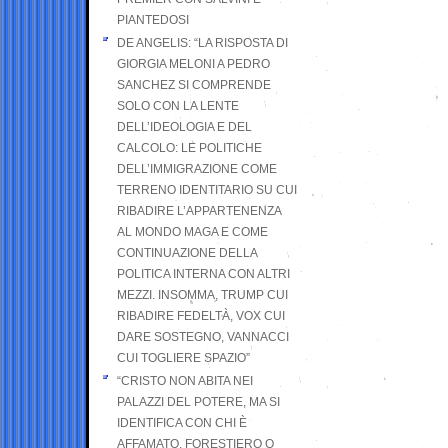
PIANTEDOSI
DE ANGELIS: “LA RISPOSTA DI
GIORGIA MELONI A PEDRO
SANCHEZ SI COMPRENDE
SOLO CON LA LENTE
DELL’IDEOLOGIA E DEL
CALCOLO: LE POLITICHE
DELL’IMMIGRAZIONE COME
TERRENO IDENTITARIO SU CUI
RIBADIRE L’APPARTENENZA
AL MONDO MAGA E COME
CONTINUAZIONE DELLA
POLITICA INTERNA CON ALTRI
MEZZI. INSOMMA, TRUMP CUI
RIBADIRE FEDELTÀ, VOX CUI
DARE SOSTEGNO, VANNACCI
CUI TOGLIERE SPAZIO”
“CRISTO NON ABITA NEI
PALAZZI DEL POTERE, MA SI
IDENTIFICA CON CHI È
AFFAMATO, FORESTIERO O