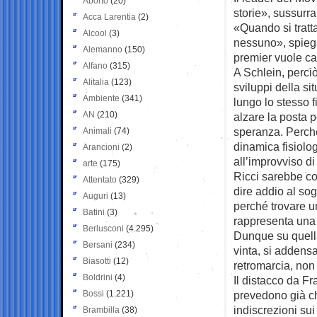
Aborto
(20)
storie», sussurr
Acca Larentia
(2)
«Quando si tratta
Alcool
(3)
nessuno», spiega 
Alemanno
(150)
premier vuole ca
Alfano
(315)
A Schlein, perciò
Alitalia
(123)
sviluppi della si
Ambiente
(341)
lungo lo stesso f
AN
(210)
alzare la posta 
speranza. Perché
Animali
(74)
dinamica fisiolo
Arancioni
(2)
all’improvviso di
arte
(175)
Ricci sarebbe cos
Attentato
(329)
dire addio al sog
Auguri
(13)
perché trovare u
Batini
(3)
rappresenta una
Berlusconi
(4.295)
Dunque su quella
Bersani
(234)
vinta, si addens
Biasotti
(12)
retromarcia, non 
Boldrini
(4)
Il distacco da F
Bossi
(1.221)
prevedono già che 
indiscrezioni sui
Brambilla
(38)