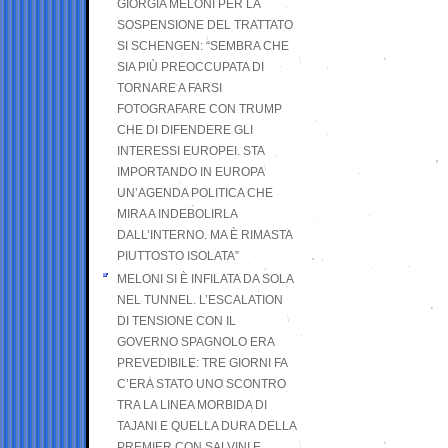
GIORGIA MELONI PER LA
SOSPENSIONE DEL TRATTATO
SI SCHENGEN: “SEMBRA CHE
SIA PIÙ PREOCCUPATA DI
TORNARE A FARSI
FOTOGRAFARE CON TRUMP
CHE DI DIFENDERE GLI
INTERESSI EUROPEI. STA
IMPORTANDO IN EUROPA
UN’AGENDA POLITICA CHE
MIRA A INDEBOLIRLA
DALL’INTERNO. MA È RIMASTA
PIUTTOSTO ISOLATA”
MELONI SI È INFILATA DA SOLA
NEL TUNNEL. L’ESCALATION
DI TENSIONE CON IL
GOVERNO SPAGNOLO ERA
PREVEDIBILE: TRE GIORNI FA
C’ERA STATO UNO SCONTRO
TRA LA LINEA MORBIDA DI
TAJANI E QUELLA DURA DELLA
PREMIER CON SALVINI E