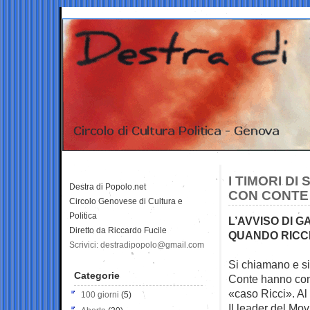
I TIMORI DI
Destra di Popolo.net
CON CONTE 
Circolo Genovese di Cultura e
Politica
L’AVVISO DI 
Diretto da Riccardo Fucile
QUANDO RICCI
Scrivici: destradipopolo@gmail.com
Si chiamano e si
Categorie
Conte
hanno con
«caso Ricci». Al
100 giorni
(5)
Il leader del Mo