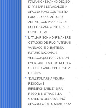
ITALIANI CHE HANNO DECISO
DI PASSARE LE VACANZE IN
SPAGNA SONO COSTRETTI A
LUNGHE CODE AL LORO
ARRIVO, CON PASSEGGERI
SCELTI A CASO O INTERI AEREI
CONTROLLATI
L’ITALIA RISCHIA DI RIMANERE
OSTAGGIO DEI FILO-PUTINIANI
VANNACCI E DI BATTISTA.
FUTURO NAZIONALE
VELEGGIA SOPRA IL 7% E UN
EVENTUALE PARTITO DELL’EX
GRILLINO VARREBBE TRA IL 2
E IL 3.5%
“DALL’ITALIA UNA MISURA
RIDICOLA E
IRRESPONSABILE”: SIRA
REGO, MINISTRA DELLA
GIOVENTÙ DEL GOVERNO
SPAGNOLO, FA LO SHAMPOO A