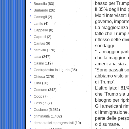
basso per Trump 
Brunetta
(83)
il 35% degli ind
Burlando
(26)
Molti intervistat
Camogli
(2)
governo, imporre
canile
(4)
La maggioranza d
Cappello
(8)
fatto che Trump s
Caprotti
(2)
riflesso delle di
Caritas
(6)
sondaggi.
carovita
(170)
“La maggior part
casa
(247)
che la maggior p
americana sia a
Casini
(119)
“Sono passati so
Centrodestra in Liguria
(35)
abbiamo visto un
Chiesa
(276)
di Trump”.
Cina
(10)
L’altro lato: l’8
Comune
(342)
che “Trump sia un
Coop
(7)
bisogno per ripr
Cossiga
(7)
Gli americani ri
Costume
(5.581)
di immigrazione
criminalità
(1.402)
parte delle perso
democratici e progressisti
(19)
o disumane.