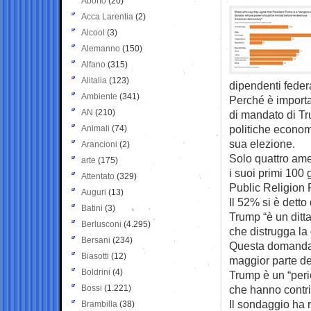
Aborto
(20)
Acca Larentia
(2)
Alcool
(3)
Alemanno
(150)
Alfano
(315)
Alitalia
(123)
dipendenti federa
Ambiente
(341)
Perché è importa
AN
(210)
di mandato di Tr
politiche econom
Animali
(74)
sua elezione.
Arancioni
(2)
Solo quattro ame
arte
(175)
i suoi primi 100 
Attentato
(329)
Public Religion 
Auguri
(13)
Il 52% si è dett
Batini
(3)
Trump “è un ditta
Berlusconi
(4.295)
che distrugga l
Bersani
(234)
Questa domanda 
Biasotti
(12)
maggior parte de
Boldrini
(4)
Trump è un “peric
Bossi
(1.221)
che hanno contri
Il sondaggio ha 
Brambilla
(38)