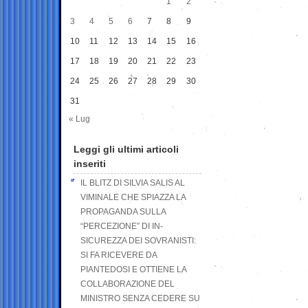
1
2
3
4
5
6
7
8
9
10
11
12
13
14
15
16
17
18
19
20
21
22
23
24
25
26
27
28
29
30
31
« Lug
Leggi gli ultimi articoli
inseriti
IL BLITZ DI SILVIA SALIS AL
VIMINALE CHE SPIAZZA LA
PROPAGANDA SULLA
“PERCEZIONE” DI IN-
SICUREZZA DEI SOVRANISTI:
SI FA RICEVERE DA
PIANTEDOSI E OTTIENE LA
COLLABORAZIONE DEL
MINISTRO SENZA CEDERE SU