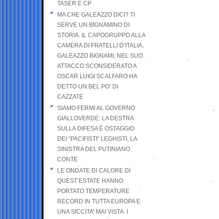
TASER E CP
MA CHE GALEAZZO DICI? TI
SERVE UN BIGNAMINO DI
STORIA. IL CAPOGRUPPO ALLA
CAMERA DI FRATELLI D’ITALIA,
GALEAZZO BIGNAMI, NEL SUO
ATTACCO SCONSIDERATO A
OSCAR LUIGI SCALFARO HA
DETTO UN BEL PO’ DI
CAZZATE
SIAMO FERMI AL GOVERNO
GIALLOVERDE: LA DESTRA
SULLA DIFESA È OSTAGGIO
DEI “PACIFISTI” LEGHISTI, LA
SINISTRA DEL PUTINIANO
CONTE
LE ONDATE DI CALORE DI
QUEST’ESTATE HANNO
PORTATO TEMPERATURE
RECORD IN TUTTA EUROPA E
UNA SICCITA’ MAI VISTA. I