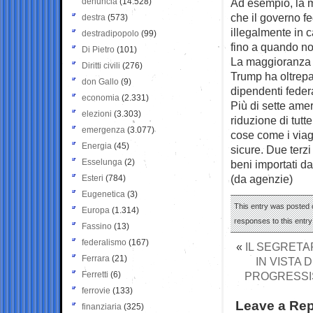
denuncia
(14.528)
Ad esempio, la m
che il governo f
destra
(573)
illegalmente in c
destradipopolo
(99)
fino a quando n
Di Pietro
(101)
La maggioranza d
Diritti civili
(276)
Trump ha oltrepa
don Gallo
(9)
dipendenti federa
economia
(2.331)
Più di sette amer
elezioni
(3.303)
riduzione di tutte
emergenza
(3.077)
cose come i viag
Energia
(45)
sicure. Due terzi
Esselunga
(2)
beni importati da
(da agenzie)
Esteri
(784)
Eugenetica
(3)
This entry was posted o
Europa
(1.314)
responses to this entr
Fassino
(13)
federalismo
(167)
«
IL SEGRETA
Ferrara
(21)
IN VISTA 
Ferretti
(6)
PROGRESSIS
ferrovie
(133)
Leave a Rep
finanziaria
(325)