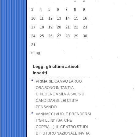
1
2
3
4
5
6
7
8
9
10
11
12
13
14
15
16
17
18
19
20
21
22
23
24
25
26
27
28
29
30
31
« Lug
Leggi gli ultimi articoli
inseriti
PRIMARIE CAMPO LARGO,
ORA SONO IN TANTI A
CHIEDERE A SILVIA SALIS DI
CANDIDARSI: LEI CI STA
PENSANDO
VANNACCI VUOLE PRENDERSI
I “GRILLINI” (SAI CHE
COPPIA…). IL CENTRO STUDI
DI FUTURO NAZIONALE INVITA