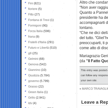
Altro che condan
Fini
(821)
“Non aver raggiu
fioriere
(5)
Quanto a Pannell
Fitto
(27)
presidente ha det
Fontana di Trevi
(1)
accompagnarti do
Formigoni
(90)
lontano.
Forza Italia
(596)
“Che ne dici dell
frana
(9)
del tutto. “Gliel
Fratelli d'Italia
(291)
preoccuparti, ti 
come atto di dis
Futuro e Libertà
(510)
g8
(25)
Mariagrazia Ger
Gelmini
(68)
(da
“Il Fatto Qu
Genova
(542)
Giannino
(10)
This entry was posted 
Giustizia
(5.784)
can follow any response
your own site.
governo
(5.799)
Grasso
(22)
«
MARCO TRAVAGLIO
Green Italia
(1)
Grillo
(2.941)
Leave a Rep
Idv
(4)