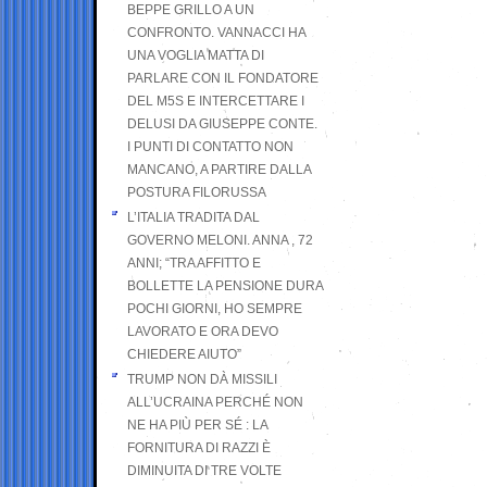
BEPPE GRILLO A UN
CONFRONTO. VANNACCI HA
UNA VOGLIA MATTA DI
PARLARE CON IL FONDATORE
DEL M5S E INTERCETTARE I
DELUSI DA GIUSEPPE CONTE.
I PUNTI DI CONTATTO NON
MANCANO, A PARTIRE DALLA
POSTURA FILORUSSA
L’ITALIA TRADITA DAL
GOVERNO MELONI. ANNA , 72
ANNI; “TRA AFFITTO E
BOLLETTE LA PENSIONE DURA
POCHI GIORNI, HO SEMPRE
LAVORATO E ORA DEVO
CHIEDERE AIUTO”
TRUMP NON DÀ MISSILI
ALL’UCRAINA PERCHÉ NON
NE HA PIÙ PER SÉ : LA
FORNITURA DI RAZZI È
DIMINUITA DI TRE VOLTE