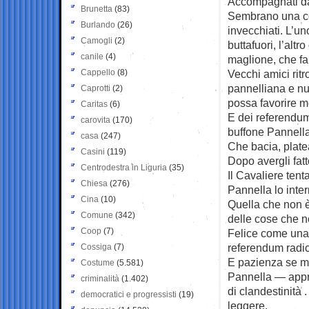
Accompagnati da
Brunetta
(83)
Sembrano una cop
Burlando
(26)
invecchiati. L’un
Camogli
(2)
buttafuori, l’altr
canile
(4)
maglione, che fa 
Cappello
(8)
Vecchi amici ritr
pannelliana e nu
Caprotti
(2)
possa favorire me
Caritas
(6)
E dei referendum 
carovita
(170)
buffone Pannella,
casa
(247)
Che bacia, plate
Casini
(119)
Dopo avergli fatt
Centrodestra in Liguria
(35)
Il Cavaliere tent
Chiesa
(276)
Pannella lo inte
Cina
(10)
Quella che non è 
Comune
(342)
delle cose che no
Coop
(7)
Felice come una p
referendum radic
Cossiga
(7)
E pazienza se me
Costume
(5.581)
Pannella — appro
criminalità
(1.402)
di clandestinità 
democratici e progressisti
(19)
leggere.