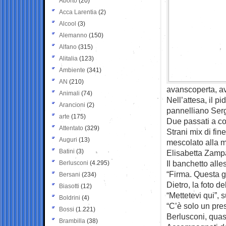
Aborto
(20)
Acca Larentia
(2)
Alcool
(3)
Alemanno
(150)
Alfano
(315)
Alitalia
(123)
Ambiente
(341)
AN
(210)
avanscoperta, ave
Animali
(74)
Nell’attesa, il p
Arancioni
(2)
pannelliano Serg
arte
(175)
Due passati a con
Attentato
(329)
Strani mix di fin
Auguri
(13)
mescolato alla m
Batini
(3)
Elisabetta Zampar
Il banchetto alle
Berlusconi
(4.295)
“Firma. Questa gi
Bersani
(234)
Dietro, la foto d
Biasotti
(12)
“Mettetevi qui”, 
Boldrini
(4)
“C’è solo un pre
Bossi
(1.221)
Berlusconi, quas
Brambilla
(38)