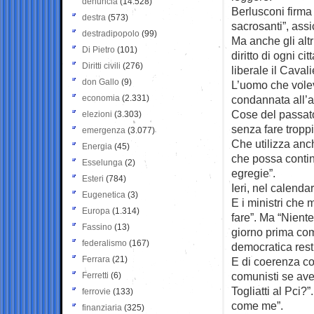
denuncia
(14.528)
Berlusconi firma 
destra
(573)
sacrosanti”, ass
destradipopolo
(99)
Ma anche gli altri
Di Pietro
(101)
diritto di ogni c
Diritti civili
(276)
liberale il Cavali
don Gallo
(9)
L’uomo che vole
economia
(2.331)
condannata all’a
Cose del passato
elezioni
(3.303)
senza fare tropp
emergenza
(3.077)
Che utilizza anc
Energia
(45)
che possa continu
Esselunga
(2)
egregie”.
Esteri
(784)
Ieri, nel calenda
Eugenetica
(3)
E i ministri che
Europa
(1.314)
fare”. Ma “Niente
Fassino
(13)
giorno prima com
federalismo
(167)
democratica resti 
Ferrara
(21)
E di coerenza co
comunisti se ave
Ferretti
(6)
Togliatti al Pci?
ferrovie
(133)
come me”.
finanziaria
(325)