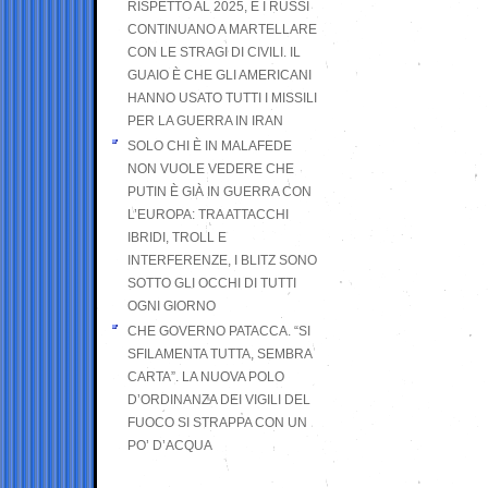
RISPETTO AL 2025, E I RUSSI
CONTINUANO A MARTELLARE
CON LE STRAGI DI CIVILI. IL
GUAIO È CHE GLI AMERICANI
HANNO USATO TUTTI I MISSILI
PER LA GUERRA IN IRAN
SOLO CHI È IN MALAFEDE
NON VUOLE VEDERE CHE
PUTIN È GIÀ IN GUERRA CON
L’EUROPA: TRA ATTACCHI
IBRIDI, TROLL E
INTERFERENZE, I BLITZ SONO
SOTTO GLI OCCHI DI TUTTI
OGNI GIORNO
CHE GOVERNO PATACCA. “SI
SFILAMENTA TUTTA, SEMBRA
CARTA”. LA NUOVA POLO
D’ORDINANZA DEI VIGILI DEL
FUOCO SI STRAPPA CON UN
PO’ D’ACQUA